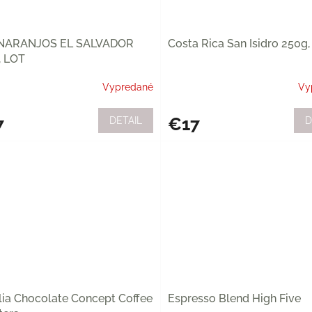
NARANJOS EL SALVADOR
Costa Rica San Isidro 250g
, LOT
Vypredané
Vy
7
€17
DETAIL
D
lia Chocolate Concept Coffee
Espresso Blend High Five