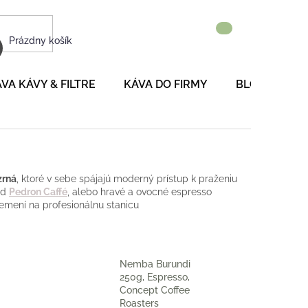
NÁKUPNÝ
Prázdny košík
KOŠÍK
VA KÁVY & FILTRE
KÁVA DO FIRMY
BLOG
P
zrná
, ktoré v sebe spájajú moderný prístup k praženiu
od
Pedron Caffé
, alebo hravé a ovocné espresso
remení na profesionálnu stanicu
Nemba Burundi
250g, Espresso,
Concept Coffee
Roasters