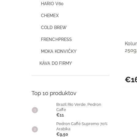
HARIO V60
CHEMEX
COLD BREW
FRENCHPRESS
Kolum
250g
MOKA KONVIČKY
Roas
KÁVA DO FIRMY
€1
Top 10 produktov
Brazil Rio Verde, Pedron
Caffe
€11
Pedron Caffé Supremo 70%
Arabika
€9,50