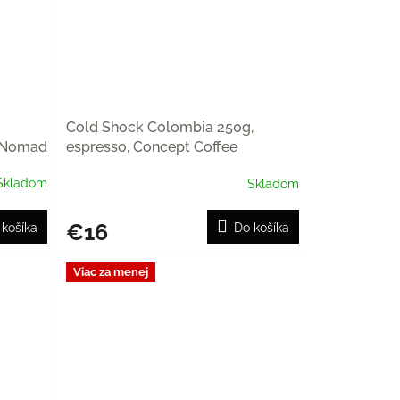
Cold Shock Colombia 250g,
 Nomad
espresso, Concept Coffee
Roasters
Skladom
Skladom
€16
 košíka
Do košíka
Viac za menej