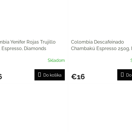
bia Yenifer Rojas Trujillo
Colombia Descafeinado
, Espresso, Diamonds
Chambakú Espresso 250g,
tery
Coffee
Skladom
6
€16
Do košíka
Do