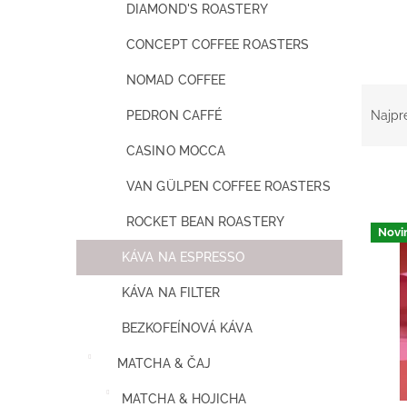
DIAMOND'S ROASTERY
CONCEPT COFFEE ROASTERS
NOMAD COFFEE
R
a
PEDRON CAFFÉ
Najpr
d
e
CASINO MOCCA
n
VAN GÜLPEN COFFEE ROASTERS
i
e
V
ROCKET BEAN ROASTERY
p
Novi
ý
r
KÁVA NA ESPRESSO
p
o
i
d
KÁVA NA FILTER
s
u
p
BEZKOFEÍNOVÁ KÁVA
k
r
t
o
MATCHA & ČAJ
o
d
v
MATCHA & HOJICHA
u