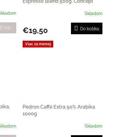
Espresso Blend 500g, Concept
Coffee Roasters
Skladom
Skladom
ETAIL
€19,50
Do košíka
Viac za menej
bika,
Pedron Caffé Extra 50% Arabika
1000g
Skladom
Skladom