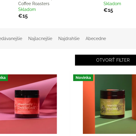
Coffee Roasters
Skladom
Skladom
€15
€15
edávanejšie
Najlacnejšie
Najdrahšie
Abecedne
OTVORIŤ FILTER
nka
Novinka