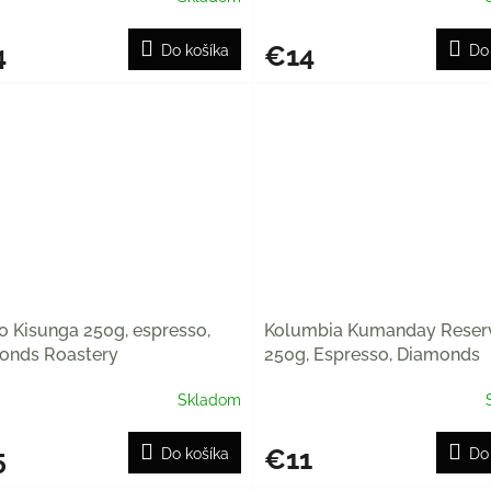
4
€14
Do košíka
Do
 Kisunga 250g, espresso,
Kolumbia Kumanday Reser
onds Roastery
250g, Espresso, Diamonds
Roastery
Skladom
5
€11
Do košíka
Do