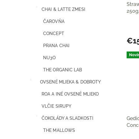
Stra
k
CHAI & LATTE ZMESI
250g,
t
Roas
o
ČAROVŇA
v
CONCEPT
€1
PRANA CHAI
Novi
NU3O
THE ORGANIC LAB
OVSENÉ MLIEKA & DOBROTY
ROA A INÉ OVSENÉ MLIEKO
VLČIE SIRUPY
Gedic
ČOKOLÁDY A SLADKOSTI
Conc
THE MALLOWS