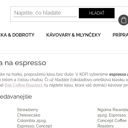
HĽADAŤ
EKA & DOBROTY
KÁVOVARY & MLYNČEKY
PRÍPRA
a na espresso
te na horkú, prepraženú kávu bez duše. V KOFI vyberáme
espresso 
 telom a čistou chuťou. Či už hľadáte čokoládovo-orieškovú klasiku 
 od
Dak Coffee Roasters
, tu nájdete kávu, ktorá váš domáci kávovar p
redávanejšie
Strawberry
Ngoma Rwanda
Cheesecake
250g, Espresso,
Colombia 250g,
Concept Coffee
Espresso, Concept
Roasters