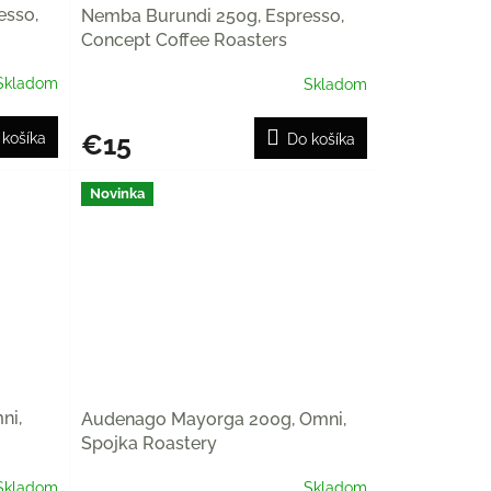
esso,
Nemba Burundi 250g, Espresso,
Concept Coffee Roasters
Skladom
Skladom
€15
 košíka
Do košíka
Novinka
ni,
Audenago Mayorga 200g, Omni,
Spojka Roastery
Skladom
Skladom