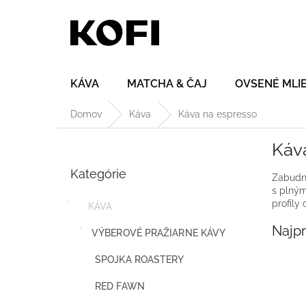
Prejsť
na
obsah
KÁVA
MATCHA & ČAJ
OVSENÉ MLI
Domov
Káva
Káva na espresso
B
Káv
o
Preskočiť
č
Kategórie
kategórie
Zabudni
n
s plným
ý
profily
KÁVA
p
a
Najp
VÝBEROVÉ PRAŽIARNE KÁVY
n
e
SPOJKA ROASTERY
l
RED FAWN