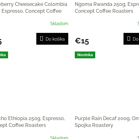
wberry Cheesecake Colombia
Ngoma Rwanda 250g, Espr
 Espresso, Concept Coffee
Concept Coffee Roasters
ters
Skladom
5
€15
Do košíka
Do
nka
Novinka
ho Ethiopia 250g, Espresso,
Purple Rain Decaf 200g, Om
ept Coffee Roasters
Spojka Roastery
Skladom