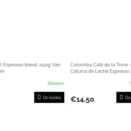
tt Espresso blend, 250g, Van
Colombia Café de la Torre -
en
Caturra de Leche Espresso,
Van Gülpen
Skladom
€14,50
Do košíka
Do