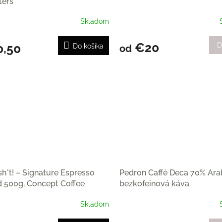
ters
Skladom
€20
0,50
D
Do košíka
od
h*t! – Signature Espresso
Pedron Caffé Deca 70% Ara
d 500g, Concept Coffee
bezkofeinová káva
ters
Skladom