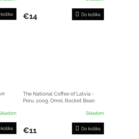
€14
 košíka
Do košíka
ve
The National Coffee of Latvia -
Peru, 200g, Omni, Rocket Bean
Skladom
Skladom
€11
 košíka
Do košíka