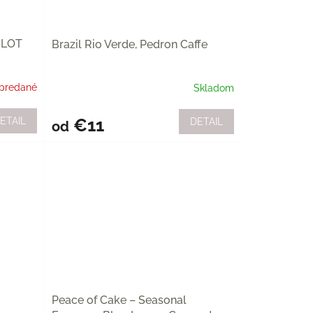
, LOT
Brazil Rio Verde, Pedron Caffe
predané
Skladom
€11
ETAIL
DETAIL
od
Peace of Cake – Seasonal