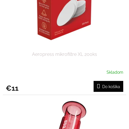
Aeropress mikrofiltre XL 200ks
Skladom
€11
Do košíka