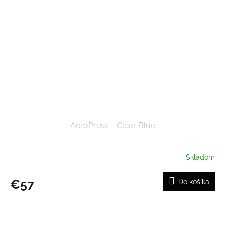
AeroPress - Clear Blue
Skladom
€57
Do košíka