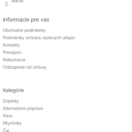
kofi.sk
y
v
ý
Informácie pre vás
p
i
Obchodné podmienky
s
u
Podmienky ochrany osobných údajov
Kontakty
Prenájom
Reklamácia
Odstúpenie od zmluvy
Kategórie
Doplnky
Alternatívna príprava
Káva
Mlynčeky
Čaj