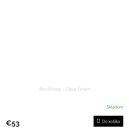
AeroPress - Clear Green
Skladom
€53
Do košíka