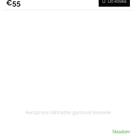
€55
Do košíka
Aeropress náhradné gumové tesnenie
Skladom