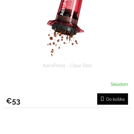
AeroPress - Clear Red
Skladom
€53
Do košíka