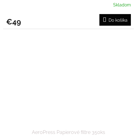
Skladom
€49
Do košíka
AeroPress Papierové filtre 350ks