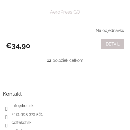
AeroPress GO
Na objednávku
€34,90
DETAIL
12
položiek celkom
O
v
l
Z
á
á
d
p
a
ä
Kontakt
c
t
i
i
info
@
kofi.sk
e
e
p
+421 905 372 561
r
coffekofisk
v
k