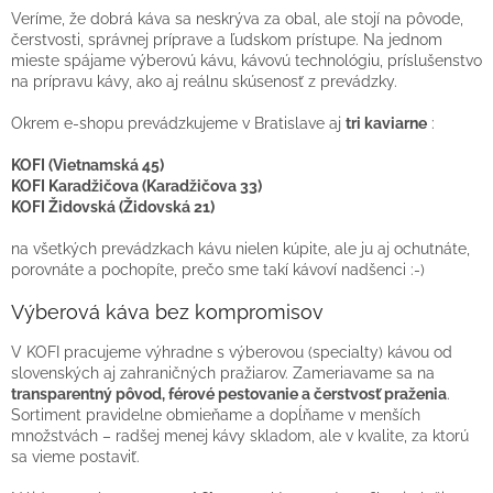
Veríme, že dobrá káva sa neskrýva za obal, ale stojí na pôvode,
čerstvosti, správnej príprave a ľudskom prístupe. Na jednom
mieste spájame výberovú kávu, kávovú technológiu, príslušenstvo
na prípravu kávy, ako aj reálnu skúsenosť z prevádzky.
Okrem e-shopu prevádzkujeme v Bratislave aj
tri kaviarne
:
KOFI (Vietnamská 45)
KOFI Karadžičova (Karadžičova 33)
KOFI Židovská (Židovská 21)
na všetkých prevádzkach kávu nielen kúpite, ale ju aj ochutnáte,
porovnáte a pochopíte, prečo sme takí kávoví nadšenci :-)
Výberová káva bez kompromisov
V KOFI pracujeme výhradne s výberovou (specialty) kávou od
slovenských aj zahraničných pražiarov. Zameriavame sa na
transparentný pôvod, férové pestovanie a čerstvosť praženia
.
Sortiment pravidelne obmieňame a dopĺňame v menších
množstvách – radšej menej kávy skladom, ale v kvalite, za ktorú
sa vieme postaviť.