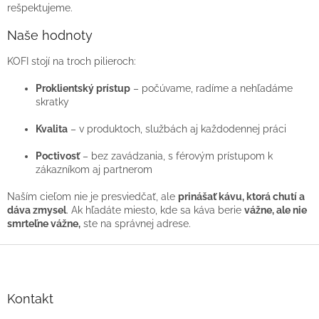
rešpektujeme.
Naše hodnoty
KOFI stojí na troch pilieroch:
Proklientský prístup
– počúvame, radíme a nehľadáme
skratky
Kvalita
– v produktoch, službách aj každodennej práci
Poctivosť
– bez zavádzania, s férovým prístupom k
zákazníkom aj partnerom
Naším cieľom nie je presviedčať, ale
prinášať kávu, ktorá chutí a
dáva zmysel
. Ak hľadáte miesto, kde sa káva berie
vážne, ale nie
smrteľne vážne,
ste na správnej adrese.
Z
á
p
ä
Kontakt
t