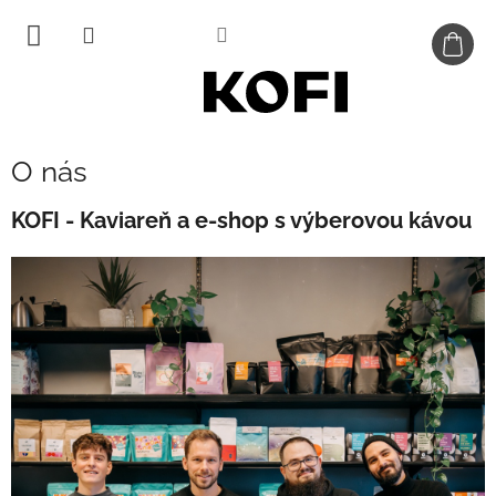
Prejsť
na
obsah
O nás
KOFI - Kaviareň a e-shop s výberovou kávou