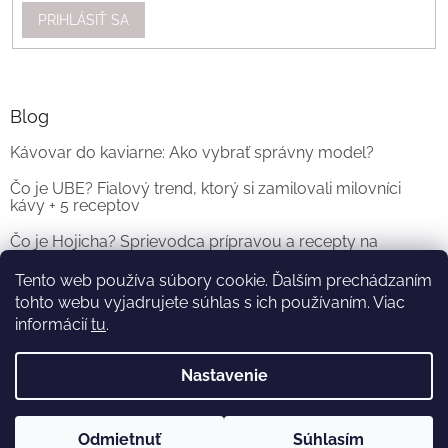
PRIHLÁSIŤ SA
Blog
Kávovar do kaviarne: Ako vybrať správny model?
Čo je UBE? Fialový trend, ktorý si zamilovali milovníci
kávy + 5 receptov
Čo je Hojicha? Sprievodca prípravou a recepty na
originálne Hojicha Latte
Tento web používa súbory cookie. Ďalším prechádzaním
tohto webu vyjadrujete súhlas s ich používaním. Viac
ARCHÍV
informácií
tu
.
Nastavenie
Vytvoril Shoptet
a
Adatelier
Odmietnuť
Súhlasím
Copyright 2026
KOFI.SK
. Všetky práva vyhradené.