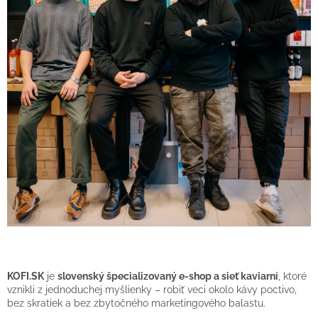
KOFI.SK
je
slovenský špecializovaný e-shop a sieť kaviarní
, ktoré
vznikli z jednoduchej myšlienky – robiť veci okolo kávy poctivo,
bez skratiek a bez zbytočného marketingového balastu.