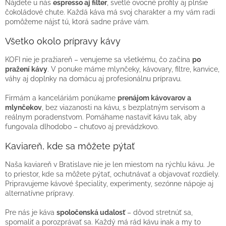
Nájdete u nás
espresso aj filter
, svetlé ovocné profily aj plnšie
čokoládové chute. Každá káva má svoj charakter a my vám radi
pomôžeme nájsť tú, ktorá sadne práve vám.
Všetko okolo prípravy kávy
KOFI nie je pražiareň – venujeme sa všetkému, čo začína
po
pražení kávy
. V ponuke máme mlynčeky, kávovary, filtre, kanvice,
váhy aj doplnky na domácu aj profesionálnu prípravu.
Firmám a kanceláriám ponúkame
prenájom kávovarov a
mlynčekov
, bez viazanosti na kávu, s bezplatným servisom a
reálnym poradenstvom. Pomáhame nastaviť kávu tak, aby
fungovala dlhodobo – chuťovo aj prevádzkovo.
Kaviareň, kde sa môžete pýtať
Naša kaviareň v Bratislave nie je len miestom na rýchlu kávu. Je
to priestor, kde sa môžete pýtať, ochutnávať a objavovať rozdiely.
Pripravujeme kávové špeciality, experimenty, sezónne nápoje aj
alternatívne prípravy.
Pre nás je káva
spoločenská udalosť
– dôvod stretnúť sa,
spomaliť a porozprávať sa. Každý má rád kávu inak a my to