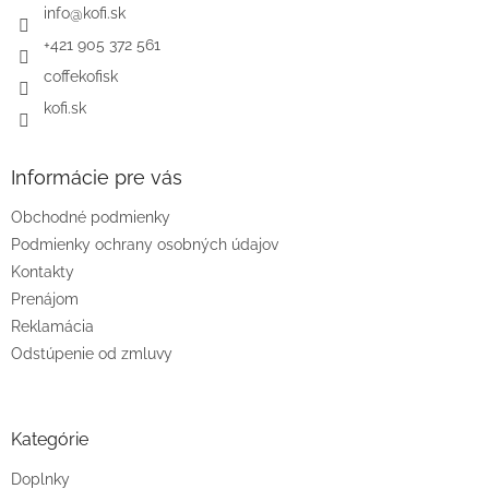
i
info
@
kofi.sk
e
+421 905 372 561
coffekofisk
kofi.sk
Informácie pre vás
Obchodné podmienky
Podmienky ochrany osobných údajov
Kontakty
Prenájom
Reklamácia
Odstúpenie od zmluvy
Kategórie
Doplnky