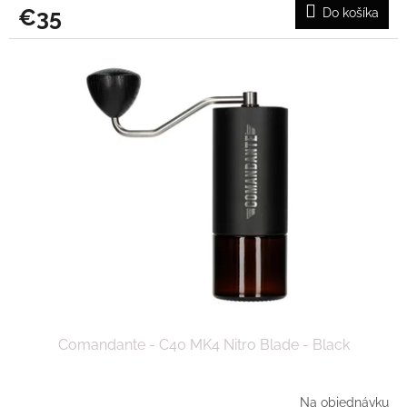
€35
Do košíka
Comandante - C40 MK4 Nitro Blade - Black
Na objednávku