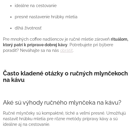
ideálne na cestovanie
presné nastavenie hrúbky mletia
dlhá životnosť
Pre mnohých coffee nadšencov je ručné mletie zároveň
rituálom,
ktorý patrí k príprave dobrej kávy
. Potrebujete pri býbere
poradiť? Neváhajte sa na nás
obrátiť
.
Často kladené otázky o ručných mlynčekoch
na kávu
Aké sú výhody ručného mlynčeka na kávu?
Ručné mlynčeky sú kompaktné, tiché a veľmi presné. Umožňujú
nastaviť hrúbku mletia pre rôzne metódy prípravy kávy a sú
ideálne aj na cestovanie.