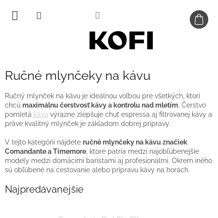
Prejsť
na
obsah
Ručné mlynčeky na kávu
Ručný mlynček na kávu je ideálnou voľbou pre všetkých, ktorí
chcú
maximálnu čerstvosť kávy a kontrolu nad mletím
. Čerstvo
pomletá
káva
výrazne zlepšuje chuť espressa aj filtrovanej kávy a
práve kvalitný mlynček je základom dobrej prípravy.
V tejto kategórii nájdete
ručné mlynčeky na kávu značiek
Comandante a Timemore
, ktoré patria medzi najobľúbenejšie
modely medzi domácimi baristami aj profesionálmi. Okrem iného
sú obľúbené na cestovanie alebo prípravu kávy na horách.
Najpredávanejšie