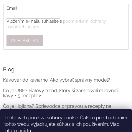
Email
Vložením e-mailu súhlasíte s
podmienkami ochrany
osobných údajov
PRIHLÁSIŤ SA
Blog
Kávovar do kaviarne: Ako vybrať správny model?
Čo je UBE? Fialový trend, ktorý si zamilovali milovníci
kávy + 5 receptov
Čo je Hojicha? Sprievodca prípravou a recepty na
originálne Hojicha Latte
Tento web používa súbory cookie. Ďalším prechádzaním
tohto webu vyjadrujete súhlas s ich používaním. Viac
ARCHÍV
informácií
tu
.