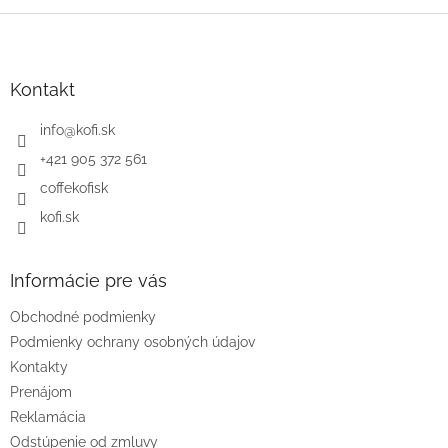
Z
á
p
ä
Kontakt
t
i
info
@
kofi.sk
e
+421 905 372 561
coffekofisk
kofi.sk
Informácie pre vás
Obchodné podmienky
Podmienky ochrany osobných údajov
Kontakty
Prenájom
Reklamácia
Odstúpenie od zmluvy