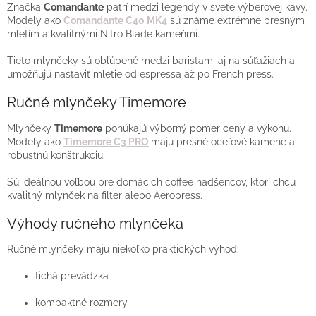
ý
Značka
Comandante
patrí medzi legendy v svete výberovej kávy.
p
Modely ako
Comandante C40 MK4
sú známe extrémne presným
i
mletím a kvalitnými Nitro Blade kameňmi.
s
u
Tieto mlynčeky sú obľúbené medzi baristami aj na súťažiach a
umožňujú nastaviť mletie od espressa až po French press.
Ručné mlynčeky Timemore
Mlynčeky
Timemore
ponúkajú výborný pomer ceny a výkonu.
Modely ako
Timemore C3 PRO
majú presné oceľové kamene a
robustnú konštrukciu.
Sú ideálnou voľbou pre domácich coffee nadšencov, ktorí chcú
kvalitný mlynček na filter alebo Aeropress.
Výhody ručného mlynčeka
Ručné mlynčeky majú niekoľko praktických výhod:
tichá prevádzka
kompaktné rozmery