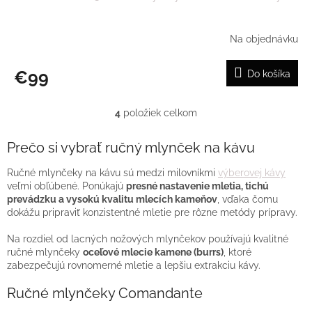
Na objednávku
€99
Do košíka
4
položiek celkom
O
v
l
Prečo si vybrať ručný mlynček na kávu
á
d
Ručné mlynčeky na kávu sú medzi milovníkmi
výberovej kávy
a
veľmi obľúbené. Ponúkajú
presné nastavenie mletia, tichú
c
prevádzku a vysokú kvalitu mlecích kameňov
, vďaka čomu
i
dokážu pripraviť konzistentné mletie pre rôzne metódy prípravy.
e
p
Na rozdiel od lacných nožových mlynčekov používajú kvalitné
r
ručné mlynčeky
oceľové mlecie kamene (burrs)
, ktoré
v
zabezpečujú rovnomerné mletie a lepšiu extrakciu kávy.
k
y
Ručné mlynčeky Comandante
v