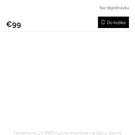
Na objednávku
€99
Do košíka
Timemore C3 PRO ručný mlynček na kávu čierny