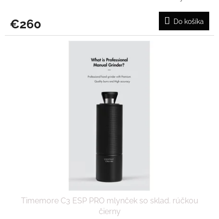
€260
Do košíka
Timemore C3 ESP PRO mlynček so sklad. rúčkou
čierny