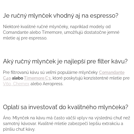
Je ručný mlynček vhodný aj na espresso?
Niektoré kvalitné ručné mlynčeky, napríklad modely od
Comandante alebo Timemore, umožňujú dostatočne jemné
mletie aj pre espresso.
Aký ručný mlynček je najlepší pre filter kávu?
Pre filtrovanú kávu sú veľmi populárne mlynčeky
Comandante
C40
alebo
Timemore C3
, ktoré poskytujú konzistentné mletie pre
V60, Chemex
alebo Aeropress.
Oplatí sa investovať do kvalitného mlynčeka?
Áno. Mlynček na kávu má často väčší vplyv na výslednú chuť než
samotný kávovar. Kvalitné mletie zabezpečí lepšiu extrakciu a
plnšiu chuť kávy.