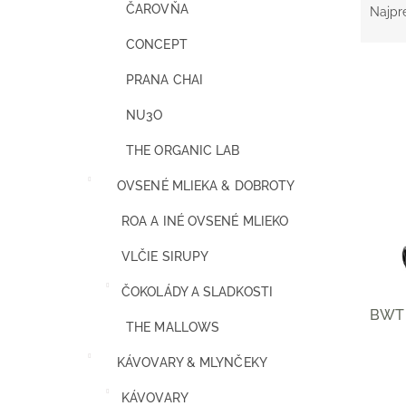
a
ČAROVŇA
Najpr
d
CONCEPT
e
n
PRANA CHAI
i
e
NU3O
V
p
ý
r
THE ORGANIC LAB
p
o
i
OVSENÉ MLIEKA & DOBROTY
d
s
u
p
ROA A INÉ OVSENÉ MLIEKO
k
r
t
o
VLČIE SIRUPY
o
d
v
ČOKOLÁDY A SLADKOSTI
u
BWT 
k
THE MALLOWS
t
o
KÁVOVARY & MLYNČEKY
v
KÁVOVARY