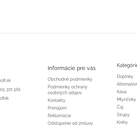
Kategóri
Informácie pre vás
Doplnky
Obchodné podmienky
kofi.sk
Alternatív
Podmienky ochrany
905 372 561
Káva
osobných údajov
ofisk
Mlynčeky
Kontakty
Čaj
Prenájom
Sirupy
Reklamácia
Knihy
Odstúpenie od zmluvy