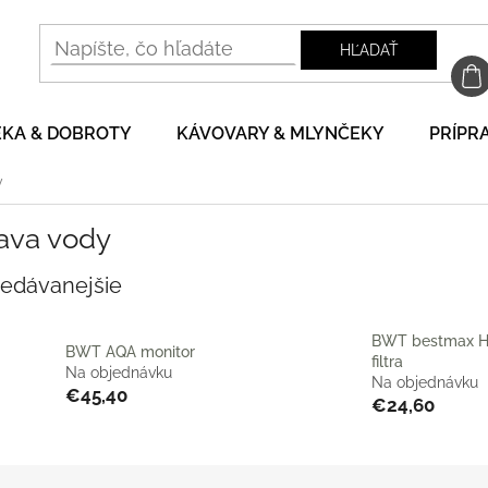
HĽADAŤ
EKA & DOBROTY
KÁVOVARY & MLYNČEKY
PRÍPRA
y
ava vody
redávanejšie
BWT bestmax H
BWT AQA monitor
filtra
Na objednávku
Na objednávku
€45,40
€24,60