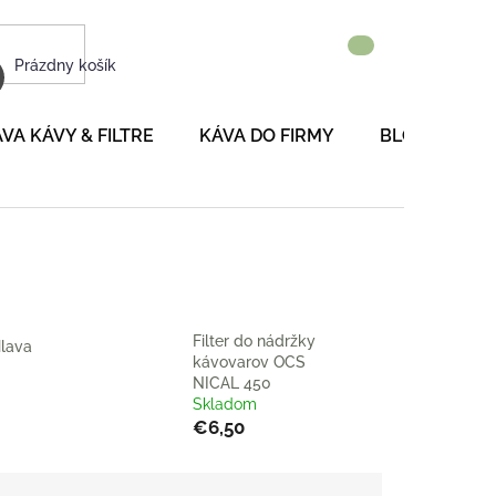
NÁKUPNÝ
Prázdny košík
KOŠÍK
VA KÁVY & FILTRE
KÁVA DO FIRMY
BLOG
P
Filter do nádržky
lava
kávovarov OCS
NICAL 450
Skladom
€6,50