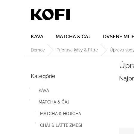
Prejsť
na
obsah
KÁVA
MATCHA & ČAJ
OVSENÉ MLI
Domov
Príprava kávy & Filtre
Úprava vod
B
Úpr
o
Preskočiť
č
Kategórie
kategórie
Najp
n
ý
KÁVA
p
a
MATCHA & ČAJ
n
e
MATCHA & HOJICHA
l
CHAI & LATTE ZMESI
R