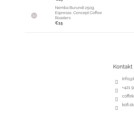
Nemba Burundi 250g,
Espresso, Concept Coffee
Roasters
€15
Z
á
p
ä
t
Kontakt
i
e
info
@
+421 
coffek
kofi.sk