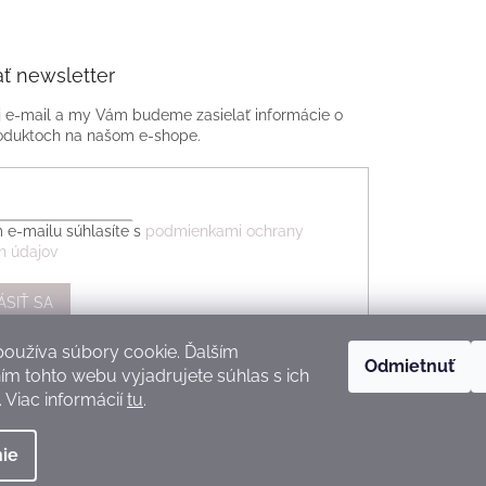
ť newsletter
j e-mail a my Vám budeme zasielať informácie o
oduktoch na našom e-shope.
 e-mailu súhlasíte s
podmienkami ochrany
h údajov
ÁSIŤ SA
oužíva súbory cookie. Ďalším
Odmietnuť
m tohto webu vyjadrujete súhlas s ich
 Viac informácií
tu
.
ie