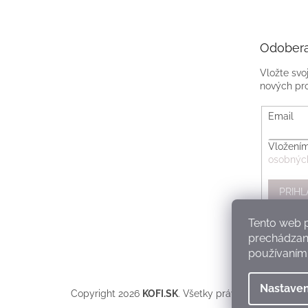
Odobera
Vložte svo
nových pr
Email
Vložením
osobnýc
PRIHL
Tento web p
prechádzaní
používaním.
Nastaven
Copyright 2026
KOFI.SK
. Všetky práva vyhradené.