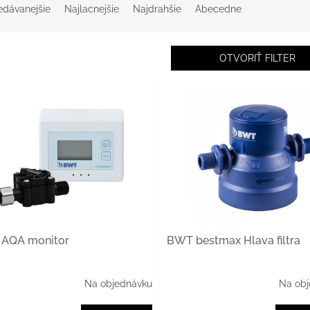
edávanejšie
Najlacnejšie
Najdrahšie
Abecedne
OTVORIŤ FILTER
AQA monitor
BWT bestmax Hlava filtra
Na objednávku
Na ob