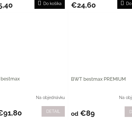
5,40
€24,60
Do košíka
Do
bestmax
BWT bestmax PREMIUM
Na objednávku
Na ob
91,80
€89
DETAIL
D
od
O