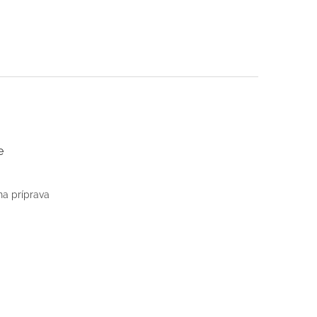
e
na príprava