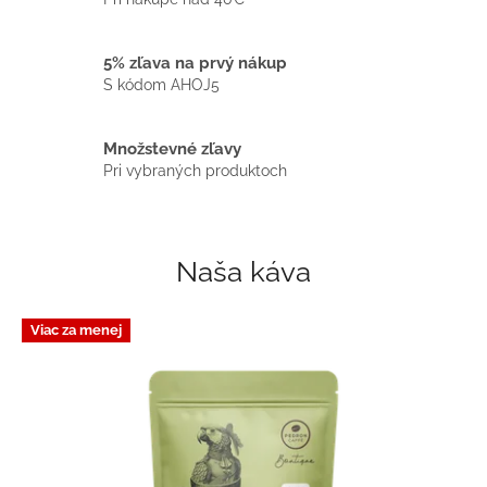
h
o
5% zľava na prvý nákup
d
S kódom AHOJ5
s
v
Množstevné zľavy
Pri vybraných produktoch
ý
b
e
r
Naša káva
o
v
Viac za menej
o
u
k
á
v