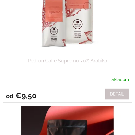
Pedron Caffé Supremo 70% Arabika
Skladom
€9,50
DETAIL
od