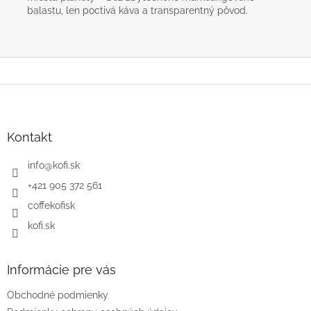
balastu, len poctivá káva a transparentný pôvod.
Z
á
p
ä
Kontakt
t
i
info
@
kofi.sk
e
+421 905 372 561
coffekofisk
kofi.sk
Informácie pre vás
Obchodné podmienky