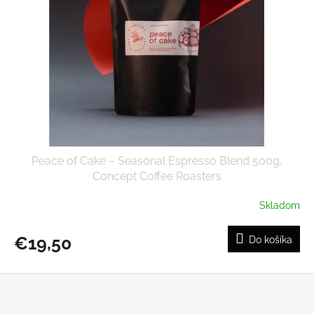
Peace of Cake – Seasonal Espresso Blend 500g,
Concept Coffee Roasters
Skladom
€19,50
Do košíka