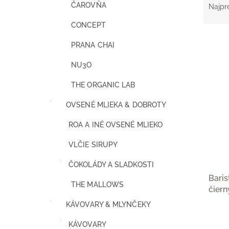
a
ČAROVŇA
Najpr
d
CONCEPT
e
n
PRANA CHAI
i
e
NU3O
V
p
ý
r
THE ORGANIC LAB
p
o
i
OVSENÉ MLIEKA & DOBROTY
d
s
u
p
ROA A INÉ OVSENÉ MLIEKO
k
r
t
o
VLČIE SIRUPY
o
d
v
ČOKOLÁDY A SLADKOSTI
u
Baris
k
THE MALLOWS
čiern
t
o
KÁVOVARY & MLYNČEKY
v
KÁVOVARY