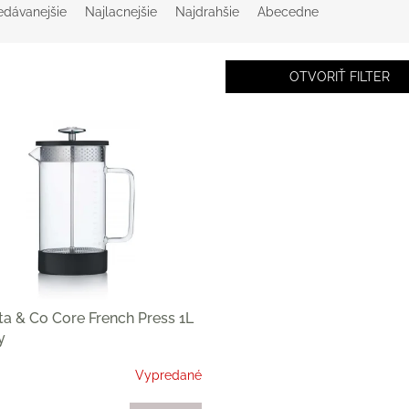
edávanejšie
Najlacnejšie
Najdrahšie
Abecedne
OTVORIŤ FILTER
ta & Co Core French Press 1L
y
Vypredané