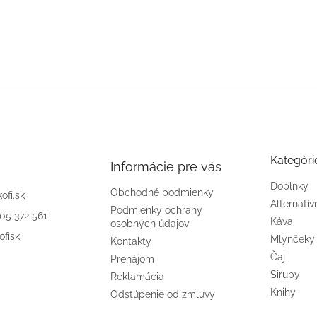
Kategóri
Informácie pre vás
Doplnky
Obchodné podmienky
kofi.sk
Alternatív
Podmienky ochrany
905 372 561
Káva
osobných údajov
ofisk
Mlynčeky
Kontakty
Čaj
Prenájom
Sirupy
Reklamácia
Knihy
Odstúpenie od zmluvy