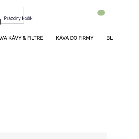
NÁKUPNÝ
Prázdny košík
KOŠÍK
VA KÁVY & FILTRE
KÁVA DO FIRMY
BLOG
P