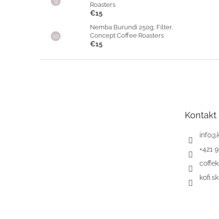
Roasters
€15
Nemba Burundi 250g, Filter,
Concept Coffee Roasters
€15
Z
á
p
ä
t
Kontakt
i
e
info
@
+421 
coffek
kofi.sk