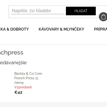
HĽADAŤ
EKA & DOBROTY
KÁVOVARY & MLYNČEKY
PRÍPRA
nchpress
redávanejšie
Barista & Co Core
French Press 1L
čierny
Vypredané
€42