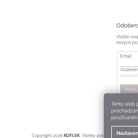
Odobera
Vložte svo
nových pr
Email
Vložením
osobnýc
PRIHL
Tento web p
prechádzaní
používaním.
Nastaven
Copyright 2026
KOFI.SK
. Všetky práva vyhradené.