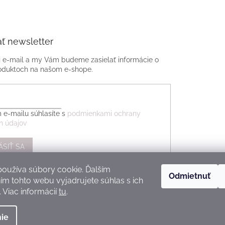
ť newsletter
j e-mail a my Vám budeme zasielať informácie o
oduktoch na našom e-shope.
 e-mailu súhlasíte s
podmienkami ochrany
h údajov
ÁSIŤ SA
oužíva súbory cookie. Ďalším
Odmietnuť
m tohto webu vyjadrujete súhlas s ich
 Viac informácií
tu
.
ie