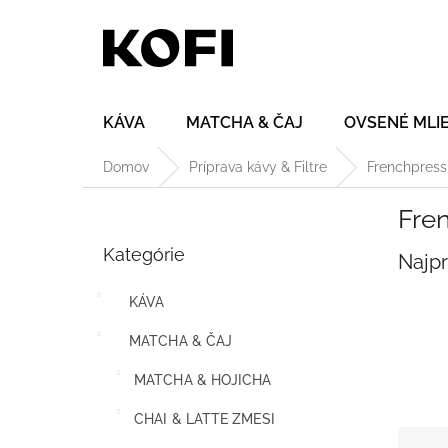
Prejsť
na
obsah
KÁVA
MATCHA & ČAJ
OVSENÉ MLI
Domov
Príprava kávy & Filtre
Frenchpress
B
Fre
o
Preskočiť
č
Kategórie
kategórie
Najp
n
ý
KÁVA
p
a
MATCHA & ČAJ
n
e
MATCHA & HOJICHA
l
CHAI & LATTE ZMESI
R