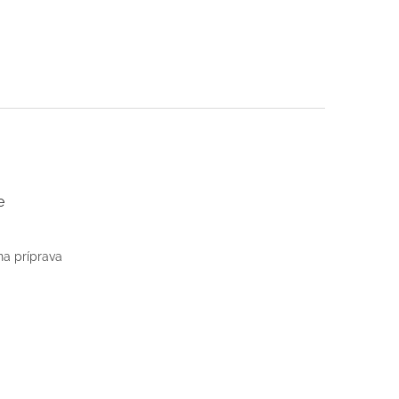
e
na príprava