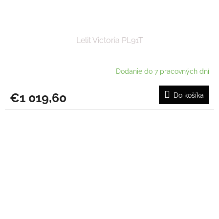
Lelit Victoria PL91T
Dodanie do 7 pracovných dní
€1 019,60
Do košíka