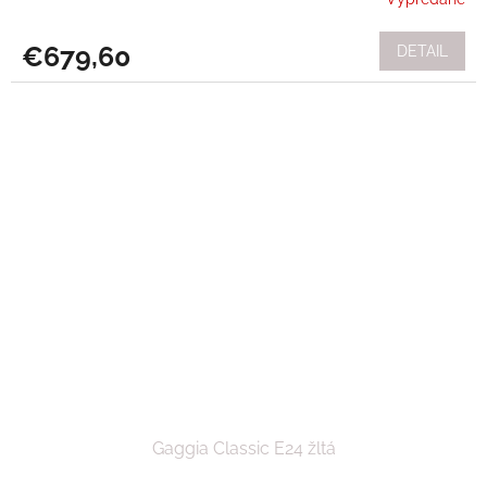
€679,60
DETAIL
Gaggia Classic E24 žltá