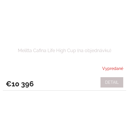
Melitta Cafina Life High Cup (na objednávku)
Vypredané
€10 396
DETAIL