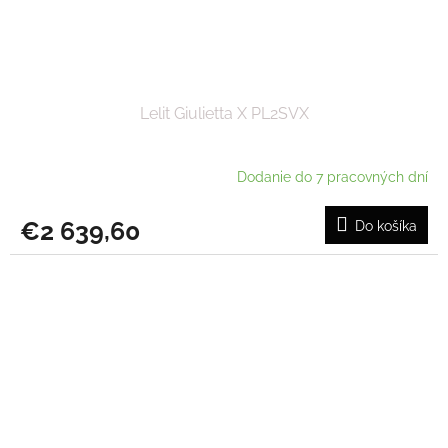
Lelit Giulietta X PL2SVX
Dodanie do 7 pracovných dní
€2 639,60
Do košíka