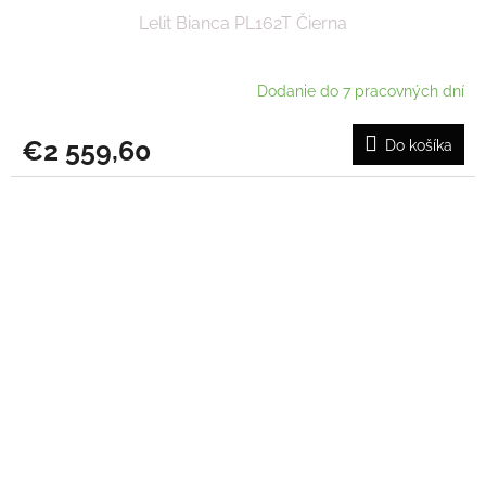
Lelit Bianca PL162T Čierna
Dodanie do 7 pracovných dní
€2 559,60
Do košíka