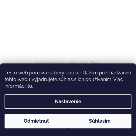
La Marzocco Linea Mini Biela
Tento web používa súbory cookie. Ďalším prechádzaním
tohto webu vyjadrujete súhlas s ich používaním. Viac
Predobjednávka
informácií
tu
.
€5 350
Do košíka
Nastavenie
Novinka
Odmietnuť
Súhlasím