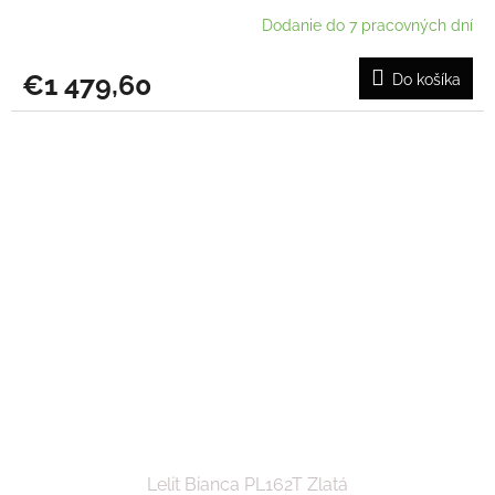
Dodanie do 7 pracovných dní
€1 479,60
Do košíka
Lelit Bianca PL162T Zlatá