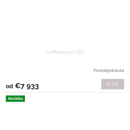
La Marzocco GS3
Predobjednávka
€7 933
DETAIL
od
Novinka