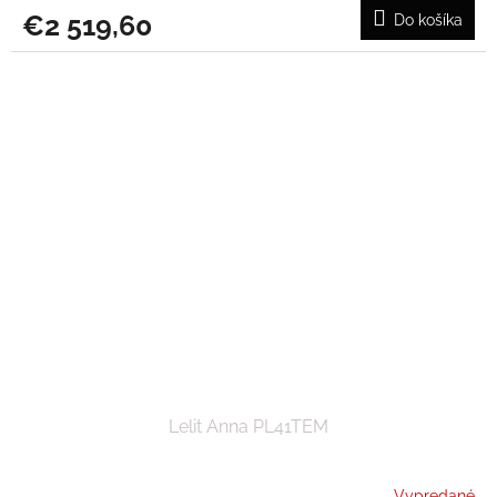
€2 519,60
Do košíka
Lelit Anna PL41TEM
Vypredané