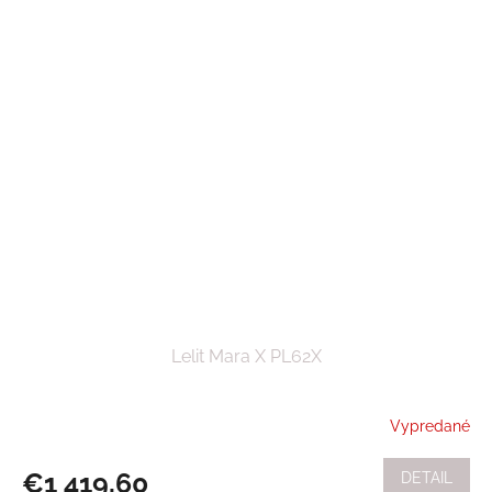
Lelit Mara X PL62X
Vypredané
€1 419,60
DETAIL