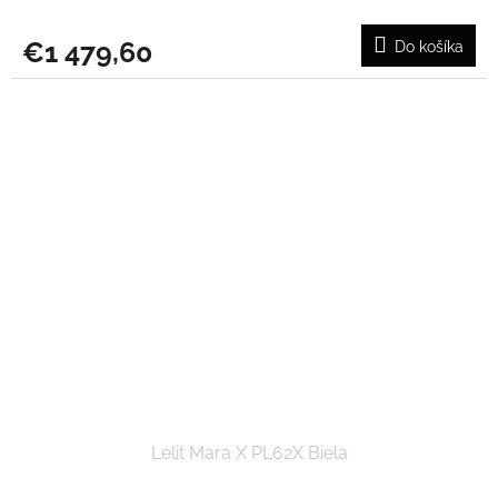
€1 479,60
Do košíka
Lelit Mara X PL62X Biela