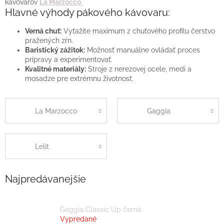
kávovarov
La Marzocco
.
Hlavné výhody pákového kávovaru:
Verná chuť:
Vyťažíte maximum z chuťového profilu čerstvo
pražených zŕn
.
Baristický zážitok:
Možnosť manuálne ovládať proces
prípravy a experimentovať
.
Kvalitné materiály:
Stroje z nerezovej ocele, medi a
mosadze pre extrémnu životnosť.
La Marzocco
Gaggia
Lelit
Najpredávanejšie
Gaggia Classic Up černá
Vypredané