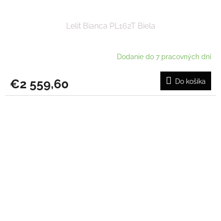
Lelit Bianca PL162T Biela
Dodanie do 7 pracovných dní
€2 559,60
Do košíka