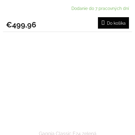
Dodanie do 7 pracovných dní
€499,96
Do košíka
Gaggia Classic E24 zelená