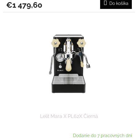
€1 479,60
Do košíka
Lelit Mara X PL62X Čierná
Dodanie do 7 pracovných dní