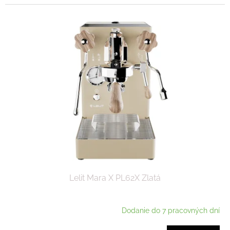
Lelit Mara X PL62X Zlatá
Dodanie do 7 pracovných dní