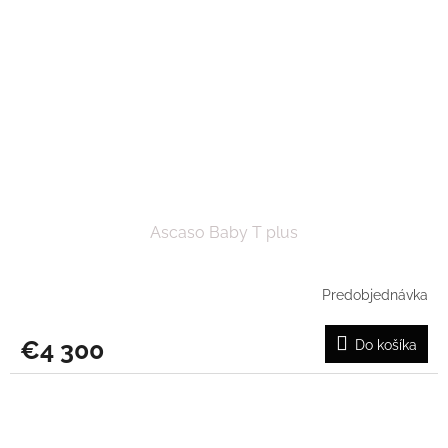
Ascaso Baby T plus
Predobjednávka
€4 300
Do košíka