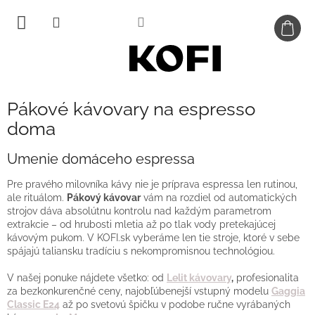
Prejsť
na
obsah
Pákové kávovary na espresso
doma
Umenie domáceho espressa
Pre pravého milovníka kávy nie je príprava espressa len rutinou,
ale rituálom.
Pákový kávovar
vám na rozdiel od automatických
strojov dáva absolútnu kontrolu nad každým parametrom
extrakcie – od hrubosti mletia až po tlak vody pretekajúcej
kávovým pukom
. V KOFI.sk vyberáme len tie stroje, ktoré v sebe
spájajú taliansku tradíciu s nekompromisnou technológiou.
V našej ponuke nájdete všetko: od
Lelit kávovary
,
profesionalita
za bezkonkurenčné ceny, najobľúbenejší vstupný modelu
Gaggia
Classic E24
až po svetovú špičku v podobe ručne vyrábaných