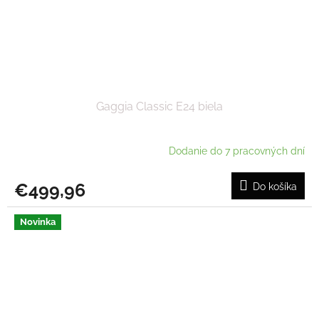
Gaggia Classic E24 biela
Dodanie do 7 pracovných dní
€499,96
Do košíka
Novinka