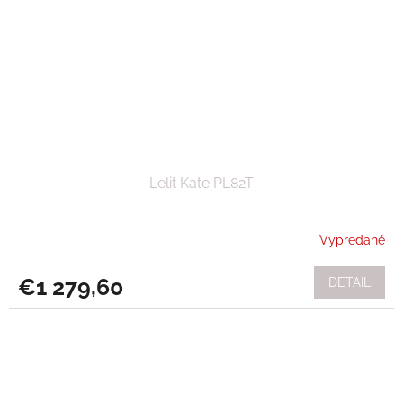
Lelit Kate PL82T
Vypredané
€1 279,60
DETAIL