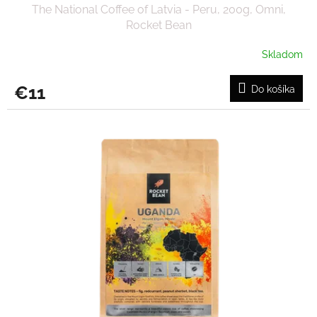
The National Coffee of Latvia - Peru, 200g, Omni,
Rocket Bean
Skladom
€11
Do košíka