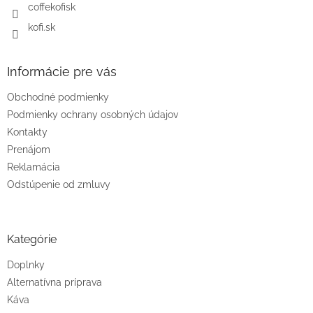
coffekofisk
v
k
kofi.sk
y
v
ý
Informácie pre vás
p
i
Obchodné podmienky
s
u
Podmienky ochrany osobných údajov
Kontakty
Prenájom
Reklamácia
Odstúpenie od zmluvy
Kategórie
Doplnky
Alternatívna príprava
Káva