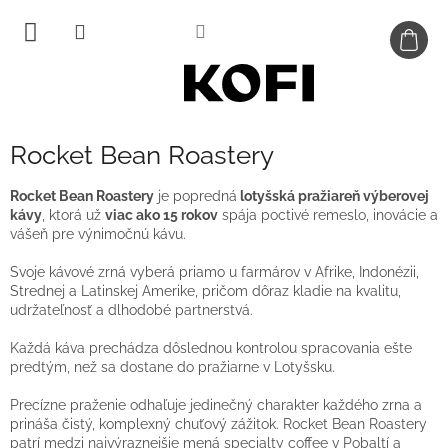
Prejsť
na
obsah
Rocket Bean Roastery
Rocket Bean Roastery
je popredná
lotyšská pražiareň výberovej
kávy
, ktorá už
viac ako 15 rokov
spája poctivé remeslo, inovácie a
vášeň pre výnimočnú kávu.
Svoje kávové zrná vyberá priamo u farmárov v Afrike, Indonézii,
Strednej a Latinskej Amerike, pričom dôraz kladie na kvalitu,
udržateľnosť a dlhodobé partnerstvá.
Každá káva prechádza dôslednou kontrolou spracovania ešte
predtým, než sa dostane do pražiarne v Lotyšsku.
Precízne praženie odhaľuje jedinečný charakter každého zrna a
prináša čistý, komplexný chuťový zážitok. Rocket Bean Roastery
patrí medzi najvýraznejšie mená specialty coffee v Pobaltí a