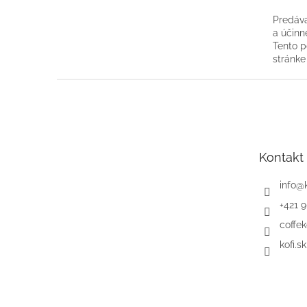
Predáva
a účinn
Tento p
stránke
Z
á
p
ä
t
Kontakt
i
e
info
@
+421 
coffek
kofi.sk