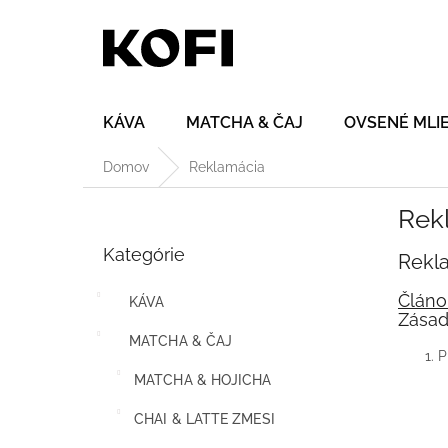
Prejsť
na
obsah
KÁVA
MATCHA & ČAJ
OVSENÉ MLI
Domov
Reklamácia
B
Rek
o
Preskočiť
č
Kategórie
kategórie
Rekla
n
ý
Článo
KÁVA
p
Zásad
a
MATCHA & ČAJ
n
P
e
MATCHA & HOJICHA
l
CHAI & LATTE ZMESI