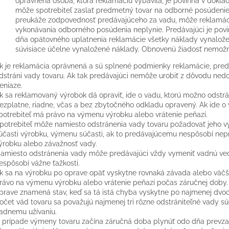
oprávnená osoba, ktorá reklamáciu vybavila, je povinná v dokla
môže spotrebiteľ zaslať predmetný tovar na odborné posúdeni
preukáže zodpovednosť predávajúceho za vadu, môže reklamáci
vykonávania odborného posúdenia neplynie. Predávajúci je povin
dňa opätovného uplatnenia reklamácie všetky náklady vynalože
súvisiace účelne vynaložené náklady. Obnovenú žiadosť nemožn
k je reklamácia oprávnená a sú splnené podmienky reklamácie, pred
dstráni vady tovaru. Ak tak predávajúci nemôže urobiť z dôvodu nedost
eniaze.
k sa reklamovaný výrobok dá opraviť, ide o vadu, ktorú možno odstr
ezplatne, riadne, včas a bez zbytočného odkladu opravený. Ak ide o 
potrebiteľ má právo na výmenu výrobku alebo vrátenie peňazí.
potrebiteľ môže namiesto odstránenia vady tovaru požadovať jeho v
účasti výrobku, výmenu súčasti, ak to predávajúcemu nespôsobí ne
ýrobku alebo závažnosť vady.
amiesto odstránenia vady môže predávajúci vždy vymeniť vadnú vec 
espôsobí vážne ťažkosti.
k sa na výrobku po oprave opäť vyskytne rovnaká závada alebo väčš
rávo na výmenu výrobku alebo vrátenie peňazí počas záručnej doby.
prave znamená stav, keď sa tá istá chyba vyskytne po najmenej dvo
očet vád tovaru sa považujú najmenej tri rôzne odstrániteľné vady sú
iadnemu užívaniu.
 prípade výmeny tovaru začína záručná doba plynúť odo dňa prevzat