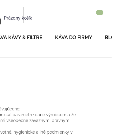
NÁKUPNÝ
Prázdny košík
KOŠÍK
VA KÁVY & FILTRE
KÁVA DO FIRMY
BLOG
P
ávajúceho:
echnické parametre dané výrobcom a že
šnými všeobecne záväznými právnymi
votné, hygienické a iné podmienky v