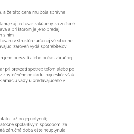
a, a že táto cena mu bola správne
ahuje aj na tovar zakúpený za znížené
ava a pri ktorom je jeho predaj
h s ním.
 tovaru v štruktúre určenej všeobecne
ajúci zároveň vydá spotrebiteľovi
i jeho prevzatí alebo počas záručnej
ar pri prevzatí spotrebiteľom alebo po
ez zbytočného odkladu, najneskôr však
reklamáciu vady u predávajúceho v
latnil až po jej uplynutí;
statočne spoľahlivým spôsobom, že
tá záručná doba ešte neuplynula;