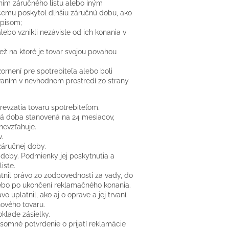
ením záručného listu alebo iným
mu poskytol dlhšiu záručnú dobu, ako
pisom;
ebo vznikli nezávisle od ich konania v
ež na ktoré je tovar svojou povahou
ornení pre spotrebiteľa alebo boli
aním v nevhodnom prostredí zo strany
evzatia tovaru spotrebiteľom.
ná doba stanovená na 24 mesiacov,
nevzťahuje.
.
záručnej doby.
doby. Podmienky jej poskytnutia a
iste.
tnil právo zo zodpovednosti za vady, do
alebo po ukončení reklamačného konania.
 uplatnil, ako aj o oprave a jej trvaní.
nového tovaru.
klade zásielky.
ísomné potvrdenie o prijatí reklamácie