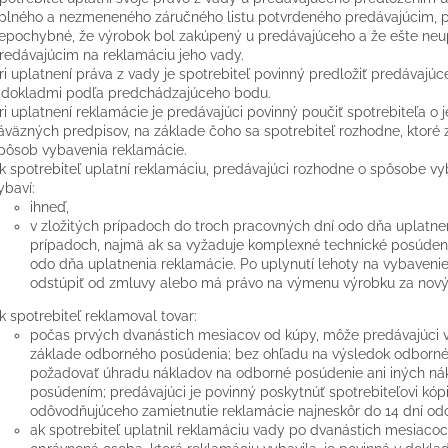
plného a nezmeneného záručného listu potvrdeného predávajúcim, pr
epochybné, že výrobok bol zakúpený u predávajúceho a že ešte neu
redávajúcim na reklamáciu jeho vady.
ri uplatnení práva z vady je spotrebiteľ povinný predložiť predávajúce
 dokladmi podľa predchádzajúceho bodu.
ri uplatnení reklamácie je predávajúci povinný poučiť spotrebiteľa 
áväzných predpisov, na základe čoho sa spotrebiteľ rozhodne, ktoré z 
pôsob vybavenia reklamácie.
k spotrebiteľ uplatní reklamáciu, predávajúci rozhodne o spôsobe v
ybaví:
ihneď,
v zložitých prípadoch do troch pracovných dní odo dňa uplatn
prípadoch, najmä ak sa vyžaduje komplexné technické posúdeni
odo dňa uplatnenia reklamácie. Po uplynutí lehoty na vybaveni
odstúpiť od zmluvy alebo má právo na výmenu výrobku za nový
k spotrebiteľ reklamoval tovar:
počas prvých dvanástich mesiacov od kúpy, môže predávajúci v
základe odborného posúdenia; bez ohľadu na výsledok odborn
požadovať úhradu nákladov na odborné posúdenie ani iných ná
posúdením; predávajúci je povinný poskytnúť spotrebiteľovi kó
odôvodňujúceho zamietnutie reklamácie najneskôr do 14 dní od
ak spotrebiteľ uplatnil reklamáciu vady po dvanástich mesiacoc