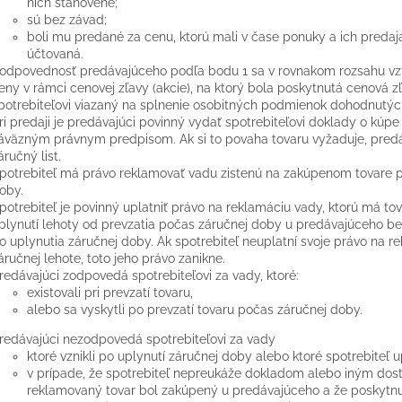
nich stanovené;
sú bez závad;
boli mu predané za cenu, ktorú mali v čase ponuky a ich predaj
účtovaná.
odpovednosť predávajúceho podľa bodu 1 sa v rovnakom rozsahu vzť
eny v rámci cenovej zľavy (akcie), na ktorý bola poskytnutá cenová zľ
potrebiteľovi viazaný na splnenie osobitných podmienok dohodnutýc
ri predaji je predávajúci povinný vydať spotrebiteľovi doklady o kúpe
áväzným právnym predpisom. Ak si to povaha tovaru vyžaduje, predáv
áručný list.
potrebiteľ má právo reklamovať vadu zistenú na zakúpenom tovare pr
oby.
potrebiteľ je povinný uplatniť právo na reklamáciu vady, ktorú má tov
plynutí lehoty od prevzatia počas záručnej doby u predávajúceho b
o uplynutia záručnej doby. Ak spotrebiteľ neuplatní svoje právo na 
áručnej lehote, toto jeho právo zanikne.
redávajúci zodpovedá spotrebiteľovi za vady, ktoré:
existovali pri prevzatí tovaru,
alebo sa vyskytli po prevzatí tovaru počas záručnej doby.
redávajúci nezodpovedá spotrebiteľovi za vady
ktoré vznikli po uplynutí záručnej doby alebo ktoré spotrebiteľ up
v prípade, že spotrebiteľ nepreukáže dokladom alebo iným do
reklamovaný tovar bol zakúpený u predávajúceho a že poskytnu