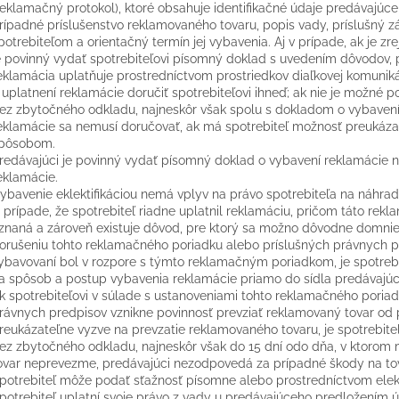
reklamačný protokol), ktoré obsahuje identifikačné údaje predávajúce
rípadné príslušenstvo reklamovaného tovaru, popis vady, príslušný 
potrebiteľom a orientačný termín jej vybavenia. Aj v prípade, ak je z
e povinný vydať spotrebiteľovi písomný doklad s uvedením dôvodov, p
eklamácia uplatňuje prostredníctvom prostriedkov diaľkovej komuniká
 uplatnení reklamácie doručiť spotrebiteľovi ihneď; ak nie je možné p
ez zbytočného odkladu, najneskôr však spolu s dokladom o vybavení 
eklamácie sa nemusí doručovať, ak má spotrebiteľ možnosť preukáza
pôsobom.
redávajúci je povinný vydať písomný doklad o vybavení reklamácie n
eklamácie.
ybavenie eklektifikáciou nemá vplyv na právo spotrebiteľa na náhra
 prípade, že spotrebiteľ riadne uplatnil reklamáciu, pričom táto re
znaná a zároveň existuje dôvod, pre ktorý sa možno dôvodne domnie
orušeniu tohto reklamačného poriadku alebo príslušných právnych pre
ybavovaní bol v rozpore s týmto reklamačným poriadkom, je spotreb
a spôsob a postup vybavenia reklamácie priamo do sídla predávajú
k spotrebiteľovi v súlade s ustanoveniami tohto reklamačného poria
rávnych predpisov vznikne povinnosť prevziať reklamovaný tovar od
reukázateľne vyzve na prevzatie reklamovaného tovaru, je spotrebit
ez zbytočného odkladu, najneskôr však do 15 dní odo dňa, v ktorom m
ovar neprevezme, predávajúci nezodpovedá za prípadné škody na to
potrebiteľ môže podať sťažnosť písomne alebo prostredníctvom elek
potrebiteľ uplatní svoje právo z vady u predávajúceho predložením