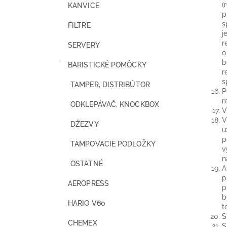
(
KANVICE
p
s
FILTRE
j
r
SERVERY
o
b
BARISTICKÉ POMÔCKY
r
s
TAMPER, DISTRIBÚTOR
P
r
ODKLEPÁVAČ, KNOCKBOX
V
V
DŽEZVY
u
p
TAMPOVACIE PODLOŽKY
v
n
OSTATNÉ
A
p
AEROPRESS
p
b
HARIO V60
t
S
CHEMEX
S