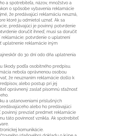
ho a spotrebiteľa, názov, množstvo a
zákon o spôsobe vybavenia reklamácie
rejmé, že predávajúci reklamáciu neuzná,
re ktoré ju odmietol uznať. Ak sa
cie, predávajúci je povinný potvrdenie
otvrdenie doručiť ihneď, musí sa doručiť
reklamácie; potvrdenie o uplatnení
ť uplatnenie reklamácie iným
ajneskôr do 30 dní odo dňa uplatnenia
du škody podľa osobitného predpisu.
klamácia nebola oprávnenou osobou
vať, že neuznaním reklamácie došlo k
dpisov, alebo postup pri jej
iteľ oprávnený zaslať písomnú sťažnosť
ceho.
dku a ustanoveniami príslušných
 predávajúceho alebo ho predávajúci
eľ povinný prevziať predmet reklamácie
u táto povinnosť vznikla. Ak spotrebiteľ
vare.
tronickej komunikácie.
 účtovného (daňového) dokladu o kúpe a