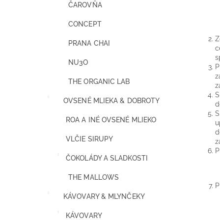
ČAROVŇA
CONCEPT
Z
PRANA CHAI
c
s
NU3O
P
z
THE ORGANIC LAB
z
S
OVSENÉ MLIEKA & DOBROTY
d
S
ROA A INÉ OVSENÉ MLIEKO
u
d
VLČIE SIRUPY
z
P
ČOKOLÁDY A SLADKOSTI
THE MALLOWS
P
KÁVOVARY & MLYNČEKY
KÁVOVARY