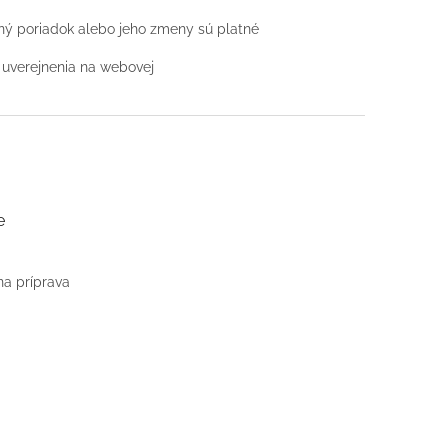
ný poriadok alebo jeho zmeny sú platné
 uverejnenia na webovej
e
na príprava