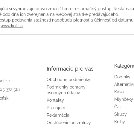
júci si vyhradzuje právo zmeniť tento reklamačný postup. Reklamač
é odo dňa ich zverejnenia na webovej stránke predávajúceho.
ostup podávania sťažností nadobúda platnosť a účinnosť od dátumu
www.kofi.sk
Kategóri
Informácie pre vás
Doplnky
Obchodné podmienky
kofi.sk
Alternatív
Podmienky ochrany
905 372 561
Káva
osobných údajov
ofisk
Mlynčeky
Kontakty
Čaj
Prenájom
Sirupy
Reklamácia
Knihy
Odstúpenie od zmluvy