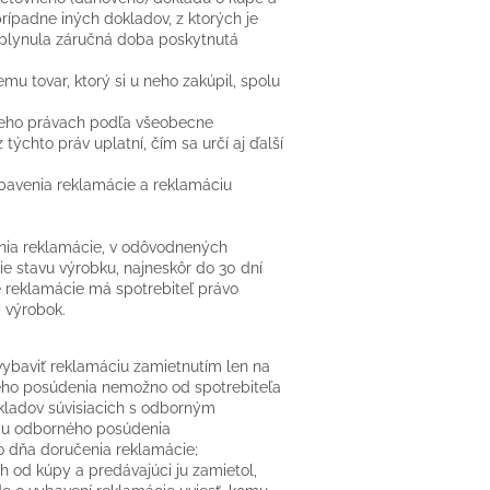
ípadne iných dokladov, z ktorých je
plynula záručná doba poskytnutá
mu tovar, ktorý si u neho zakúpil, spolu
o jeho právach podľa všeobecne
týchto práv uplatní, čím sa určí aj ďalší
ybavenia reklamácie a reklamáciu
enia reklamácie, v odôvodnených
e stavu výrobku, najneskôr do 30 dní
e reklamácie má spotrebiteľ právo
 výrobok.
ybaviť reklamáciu zamietnutím len na
ého posúdenia nemožno od spotrebiteľa
kladov súvisiacich s odborným
piu odborného posúdenia
o dňa doručenia reklamácie;
h od kúpy a predávajúci ju zamietol,