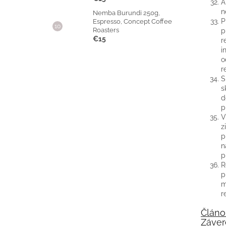
A
n
Nemba Burundi 250g,
P
Espresso, Concept Coffee
Roasters
p
€15
r
i
o
r
S
s
d
p
V
z
p
n
p
R
p
m
r
Článok
Záver