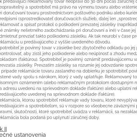
k predávajúci reklamovaný tovar neopraví do 30 dní počas záručnej d
eopraviteľný a spotrebiteľ má právo na výmenu tovaru alebo vrátenie
ri doručovaní tovaru prostredníctvom poštového podniku alebo kurié
redpismi (sprostredkovateľ doručovacích služieb, ďalej len „sprostred
eklamovať a spísať protokol o poškodení prevzatej zásielky (napríklad
né známky nešetrného zaobchádzania pri doručovaní a iné) v čase jej
dmietnuť prevziať takto poškodenú zásielku. Ak tak neurobí v čase pre
eklamáciu u predávajúceho z vyššie uvedeného dôvodu.
potrebiteľ je povinný tovar v zásielke bez zbytočného odkladu po jej
kontrolovať, aby zistil jeho poškodenie alebo neúplnosť a zhodu me
okladom (faktúrou). Spotrebiteľ je povinný oznámiť predávajúcemu v
revzatia zásielky. Prevzatím zásielky sa rozumie jej odovzdanie spotr
 prípade reklamácie tovaru zaslaného na dobierku je spotrebiteľ p
istené vady spolu s nárokom, ktorý z vady uplatňuje. Reklamovaný 
ísomným oznámením (alebo reklamačným protokolom dostupným na i
a adresu uvedenú na sprievodnom doklade (faktúre) alebo uplatní r
redávajúceho uvedenej na sprievodnom doklade (faktúre).
eklamácia, ktorou spotrebiteľ reklamuje vady tovaru, ktoré nevyplý
redávajúcim a spotrebiteľom, sú v rozpore so všeobecne záväznými
ravmi, skutočnosti, ktoré spotrebiteľ uvádza v reklamácii, sa nezakla
eklamácia bola podaná po uplynutí záručnej doby.
 II
ečné ustanovenia