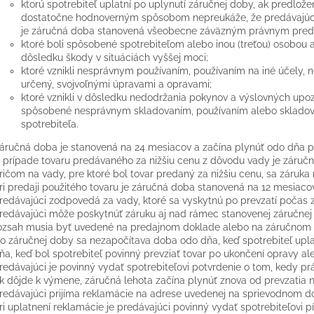
ktorú spotrebiteľ uplatní po uplynutí záručnej doby, ak predlož
dostatočne hodnoverným spôsobom nepreukáže, že predávajúce
je záručná doba stanovená všeobecne záväzným právnym pred
ktoré boli spôsobené spotrebiteľom alebo inou (treťou) osobou al
dôsledku škody v situáciách vyššej moci;
ktoré vznikli nesprávnym používaním, používaním na iné účely, n
určený, svojvoľnými úpravami a opravami;
ktoré vznikli v dôsledku nedodržania pokynov a výslovných upoz
spôsobené nesprávnym skladovaním, používaním alebo skladov
spotrebiteľa.
áručná doba je stanovená na 24 mesiacov a začína plynúť odo dňa pr
 prípade tovaru predávaného za nižšiu cenu z dôvodu vady je záruč
ričom na vady, pre ktoré bol tovar predaný za nižšiu cenu, sa záruka 
ri predaji použitého tovaru je záručná doba stanovená na 12 mesiacov
redávajúci zodpovedá za vady, ktoré sa vyskytnú po prevzatí počas 
redávajúci môže poskytnúť záruku aj nad rámec stanovenej záručnej 
ozsah musia byť uvedené na predajnom doklade alebo na záručnom l
o záručnej doby sa nezapočítava doba odo dňa, keď spotrebiteľ upla
ňa, keď bol spotrebiteľ povinný prevziať tovar po ukončení opravy 
redávajúci je povinný vydať spotrebiteľovi potvrdenie o tom, kedy právo
k dôjde k výmene, záručná lehota začína plynúť znova od prevzatia 
redávajúci prijíma reklamácie na adrese uvedenej na sprievodnom do
ri uplatnení reklamácie je predávajúci povinný vydať spotrebiteľovi p