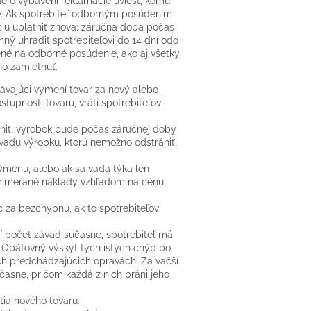
de o vybavení reklamácie uviesť, komu
e. Ak spotrebiteľ odborným posúdením
u uplatniť znova; záručná doba počas
ný uhradiť spotrebiteľovi do 14 dní odo
né na odborné posúdenie, ako aj všetky
o zamietnuť.
ávajúci vymení tovar za nový alebo
upnosti tovaru, vráti spotrebiteľovi
ániť, výrobok bude počas záručnej doby
vadu výrobku, ktorú nemožno odstrániť,
ýmenu, alebo ak sa vada týka len
primerané náklady vzhľadom na cenu
za bezchybnú, ak to spotrebiteľovi
í počet závad súčasne, spotrebiteľ má
 Opätovný výskyt tých istých chýb po
ch predchádzajúcich opravách. Za väčší
časne, pričom každá z nich bráni jeho
ia nového tovaru.