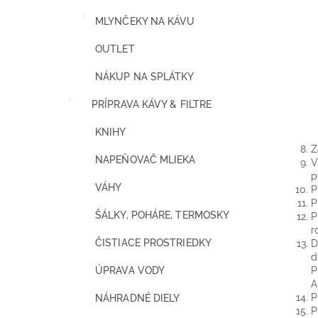
MLYNČEKY NA KÁVU
OUTLET
NÁKUP NA SPLÁTKY
PRÍPRAVA KÁVY & FILTRE
KNIHY
Z
NAPEŇOVAČ MLIEKA
V
p
VÁHY
P
P
ŠÁLKY, POHÁRE, TERMOSKY
P
r
ČISTIACE PROSTRIEDKY
D
d
P
ÚPRAVA VODY
A
P
NÁHRADNÉ DIELY
P