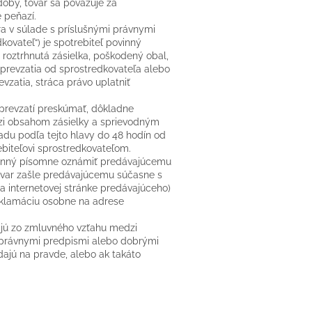
oby, tovar sa považuje za
 peňazí.
ra v súlade s príslušnými právnymi
kovateľ“) je spotrebiteľ povinný
 roztrhnutá zásielka, poškodený obal,
 prevzatia od sprostredkovateľa alebo
vzatia, stráca právo uplatniť
 prevzatí preskúmať, dôkladne
dzi obsahom zásielky a sprievodným
adu podľa tejto hlavy do 48 hodín od
ebiteľovi sprostredkovateľom.
ovinný písomne oznámiť predávajúcemu
tovar zašle predávajúcemu súčasne s
nternetovej stránke predávajúceho)
eklamáciu osobne na adrese
vajú zo zmluvného vzťahu medzi
 právnymi predpismi alebo dobrými
dajú na pravde, alebo ak takáto