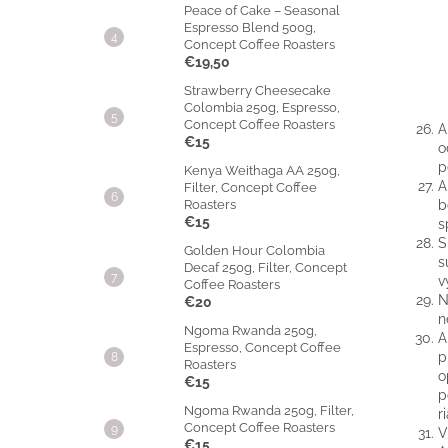
Peace of Cake – Seasonal
Espresso Blend 500g,
Concept Coffee Roasters
€19,50
Strawberry Cheesecake
Colombia 250g, Espresso,
Concept Coffee Roasters
A
€15
o
p
Kenya Weithaga AA 250g,
A
Filter, Concept Coffee
b
Roasters
€15
s
S
Golden Hour Colombia
s
Decaf 250g, Filter, Concept
v
Coffee Roasters
N
€20
n
Ngoma Rwanda 250g,
A
Espresso, Concept Coffee
p
Roasters
o
€15
p
Ngoma Rwanda 250g, Filter,
r
Concept Coffee Roasters
V
€15