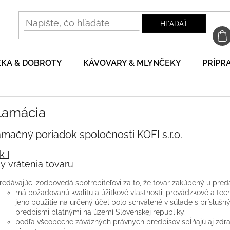
HĽADAŤ
EKA & DOBROTY
KÁVOVARY & MLYNČEKY
PRÍPRA
lamácia
mačný poriadok spoločnosti KOFI s.r.o.
k I
y vrátenia tovaru
redávajúci zodpovedá spotrebiteľovi za to, že tovar zakúpený u pred
má požadovanú kvalitu a úžitkové vlastnosti, prevádzkové a t
jeho použitie na určený účel bolo schválené v súlade s príslu
predpismi platnými na území Slovenskej republiky;
podľa všeobecne záväzných právnych predpisov spĺňajú aj zdra