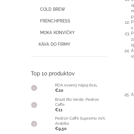
ú
COLD BREW
n
p
FRENCHPRESS
P
s
MOKA KONVIČKY
P
z
KÁVA DO FIRMY
s
A
v
Top 10 produktov
ROA ovsený nápoj 6x1L
€20
A
Brazil Rio Verde, Pedron
Caffe
€11
Pedron Caffé Supremo 70%
Arabika
€9,50