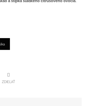
kao a štipka sladkého citrusového ovocia.
šíka
ZDIEĽAŤ