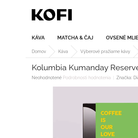
Prejsť
na
obsah
KÁVA
MATCHA & ČAJ
OVSENÉ MLI
Domov
Káva
Výberové pražiarne kávy
Kolumbia Kumanday Reserve
Priemerné
Neohodnotené
Podrobnosti hodnotenia
Značka:
Di
hodnotenie
produktu
je
0,0
z
5
hviezdičiek.