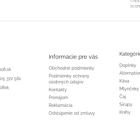
scor
Kategóri
Informácie pre vás
Doplnky
Obchodné podmienky
kofi.sk
Alternatív
Podmienky ochrany
905 372 561
Káva
osobných údajov
ofisk
Mlynčeky
Kontakty
Čaj
Prenájom
Sirupy
Reklamácia
Knihy
Odstúpenie od zmluvy