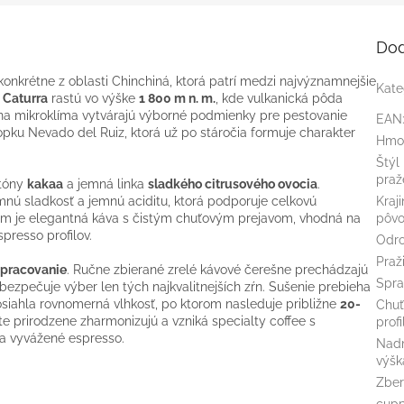
Dod
 konkrétne z oblasti Chinchiná, ktorá patrí medzi najvýznamnejšie
Kate
a
Caturra
rastú vo výške
1 800 m n. m.
, kde vulkanická pôda
lna mikroklíma vytvárajú výborné podmienky pre pestovanie
EAN
pku Nevado del Ruiz, ktorá už po stáročia formuje charakter
Hmo
Štýl
praž
 tóny
kakaa
a jemná linka
sladkého citrusového ovocia
.
mnú sladkosť a jemnú aciditu, ktorá podporuje celkovú
Kraj
m je elegantná káva s čistým chuťovým prejavom, vhodná na
pôv
spresso profilov.
Odr
Praž
pracovanie
. Ručne zbierané zrelé kávové čerešne prechádzajú
Spra
ezpečuje výber len tých najkvalitnejších zŕn. Sušenie prebieha
osiahla rovnomerná vlhkosť, po ktorom nasleduje približne
20-
Chuť
e prirodzene zharmonizujú a vzniká specialty coffee s
profi
é a vyvážené espresso.
Nad
výšk
Zbe
cupp