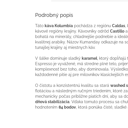
Podrobný popis
Táto
káva Kolumbia
pochádza z regiónu
Caldas
,
kávové regióny krajiny. Kávovníky odrôd
Castillo
bohatá na minerály, chladnejšie podnebie a ideá
kvalitnej arabiky. Názov Kumanday odkazuje na so
tunajšej krajiny aj miestnych káv.
V šálke dominuje sladký
karamel
, ktorý dopĺňajú
Espresso je vyvážené, má stredne plné telo, príje
komplexnosť bez toho, aby dominovala. Výsledko
každodenné pitie aj pre milovníkov klasickejších e
O čistotu a konzistentnú kvalitu sa stará
washed s
flotáciou a následným ručným triedením, ktoré zab
mechanicky počas približne piatich dní, aby sa d
dňová stabilizácia
. Vďaka tomuto procesu sa chut
hodnotením
84 bodov
, ktorá ponúka čisté, sladk