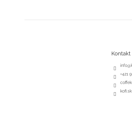
Z
á
p
ä
t
Kontakt
i
e
info
@
+421 
coffek
kofi.sk