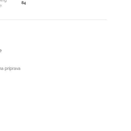
84
e
:
e
na príprava