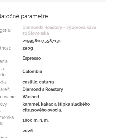
atočné parametre
Diamond’s Roastery – výberová káva
gória
:
zo Slovenska
:
2199581075587131
tnosť
:
250g
Espresso
enia
:
ina
Colombia
odu
:
oda
:
castillo, caturra
iareň
:
Diamond´s Roastery
covanie
:
Washed
ový
karamel, kakao a štipka sladkého
l
:
citrusového ovocia.
morská
1800 m. n. m.
a
:
r
:
2026
ing