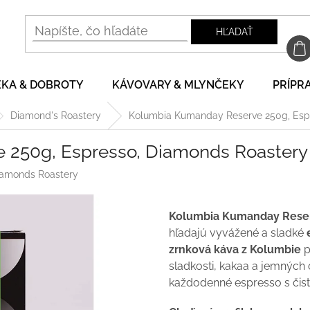
HĽADAŤ
EKA & DOBROTY
KÁVOVARY & MLYNČEKY
PRÍPRA
Diamond's Roastery
Kolumbia Kumanday Reserve 250g, Esp
 250g, Espresso, Diamonds Roastery
amonds Roastery
Kolumbia Kumanday Rese
hľadajú vyvážené a sladké
zrnková káva z Kolumbie
p
sladkosti, kakaa a jemných 
každodenné espresso s čis