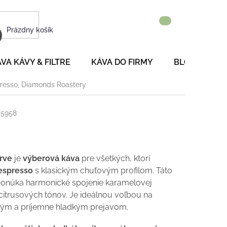
NÁKUPNÝ
Prázdny košík
KOŠÍK
VA KÁVY & FILTRE
KÁVA DO FIRMY
BLOG
P
resso, Diamonds Roastery
5958
rve
je
výberová káva
pre všetkých, ktorí
espresso
s klasickým chuťovým profilom. Táto
onúka harmonické spojenie karamelovej
citrusových tónov. Je ideálnou voľbou na
tým a príjemne hladkým prejavom.