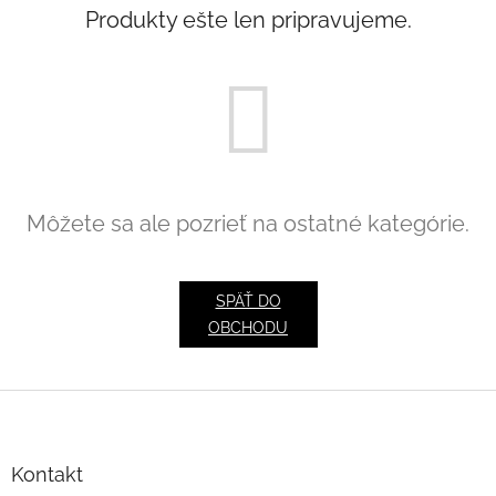
Produkty ešte len pripravujeme.
Môžete sa ale pozrieť na ostatné kategórie.
SPÄŤ DO
OBCHODU
Z
á
p
ä
Kontakt