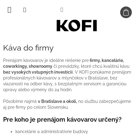
Prejsť
na
obsah
Káva do firmy
Prenájom kávovarov je ideálne riešenie pre
firmy, kancelárie,
coworkingy, showroomy
či prevádzky, ktoré chcú kvalitnú kávu
bez vysokých vstupných investícií
. V KOFI ponúkame prenájom
profesionálnych kávovarov a mlynčekov v Bratislave, bez
viazanosti na odber kávy, s bezplatným servisom a garanciou
opravy alebo výmeny do 24 hodín.
Pôsobíme najmä
v Bratislave a okolí,
no službu zabezpečujeme
aj pre firmy po celom Slovensku.
Pre koho je prenájom kávovarov určený?
kancelárie a administratívne budovy