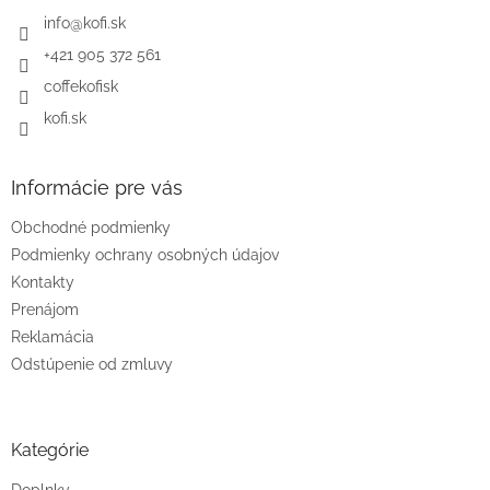
t
i
info
@
kofi.sk
e
+421 905 372 561
coffekofisk
kofi.sk
Informácie pre vás
Obchodné podmienky
Podmienky ochrany osobných údajov
Kontakty
Prenájom
Reklamácia
Odstúpenie od zmluvy
Kategórie
Doplnky