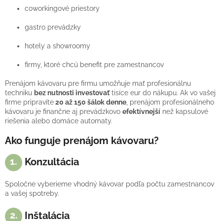
coworkingové priestory
gastro prevádzky
hotely a showroomy
firmy, ktoré chcú benefit pre zamestnancov
Prenájom kávovaru pre firmu umožňuje mať profesionálnu
techniku
bez nutnosti investovať
tisíce eur do nákupu.
Ak vo vašej
firme pripravíte
20 až 150 šálok denne
, prenájom profesionálneho
kávovaru je finančne aj prevádzkovo
efektívnejší
než kapsulové
riešenia alebo domáce automaty.
Ako funguje prenájom kávovaru?
1.
Konzultácia
Spoločne vyberieme vhodný kávovar podľa počtu zamestnancov
a vašej spotreby.
2.
Inštalácia