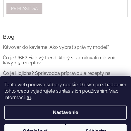
PRIHLÁSIŤ SA
Blog
Kávovar do kaviarne: Ako vybrať správny model?
Čo je UBE? Fialový trend, ktorý si zamilovali milovníci
kávy + 5 receptov
Čo je Hojicha? Sprievodca prípravou a recepty na
originálne Hojicha Latte
Tento web používa súbory cookie. Ďalším prechádzaním
tohto webu vyjadrujete súhlas s ich používaním. Viac
ARCHÍV
informácií
tu
.
Nastavenie
Vytvoril Shoptet
a
Adatelier