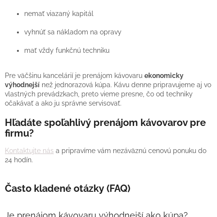
nemať viazaný kapitál
vyhnúť sa nákladom na opravy
mať vždy funkčnú techniku
Pre väčšinu kancelárií je prenájom kávovaru
ekonomicky
výhodnejší
než jednorazová kúpa.
Kávu denne pripravujeme aj vo
vlastných prevádzkach, preto vieme presne, čo od techniky
očakávať a ako ju správne servisovať.
Hľadáte spoľahlivý prenájom kávovarov pre
firmu?
Kontaktujte nás
a pripravíme vám nezáväznú cenovú ponuku do
24 hodín.
Často kladené otázky (FAQ)
Je prenájom kávovaru výhodnejší ako kúpa?