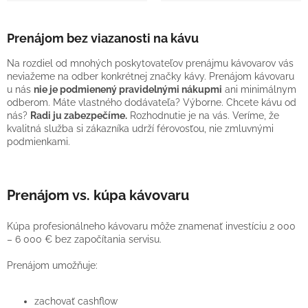
Prenájom bez viazanosti na kávu
Na rozdiel od mnohých poskytovateľov prenájmu kávovarov vás
neviažeme na odber konkrétnej značky kávy. Prenájom kávovaru
u nás
nie je podmienený pravidelnými nákupmi
ani minimálnym
odberom. Máte vlastného dodávateľa? Výborne. Chcete kávu od
nás?
Radi ju zabezpečíme.
Rozhodnutie je na vás. Veríme, že
kvalitná služba si zákazníka udrží férovosťou, nie zmluvnými
podmienkami.
Prenájom vs. kúpa kávovaru
Kúpa profesionálneho kávovaru môže znamenať investíciu 2 000
– 6 000 € bez započítania servisu.
Prenájom umožňuje:
zachovať cashflow