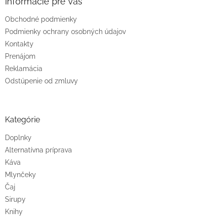
Informácie pre vás
p
i
Obchodné podmienky
s
u
Podmienky ochrany osobných údajov
Kontakty
Prenájom
Reklamácia
Odstúpenie od zmluvy
Kategórie
Doplnky
Alternatívna príprava
Káva
Mlynčeky
Čaj
Sirupy
Knihy