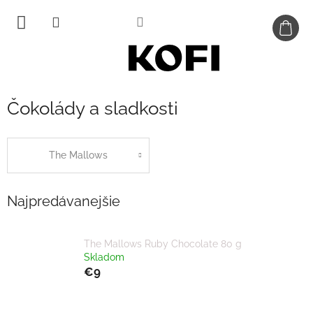
Prejsť
na
obsah
Čokolády a sladkosti
The Mallows
Najpredávanejšie
The Mallows Ruby Chocolate 80 g
Skladom
€9