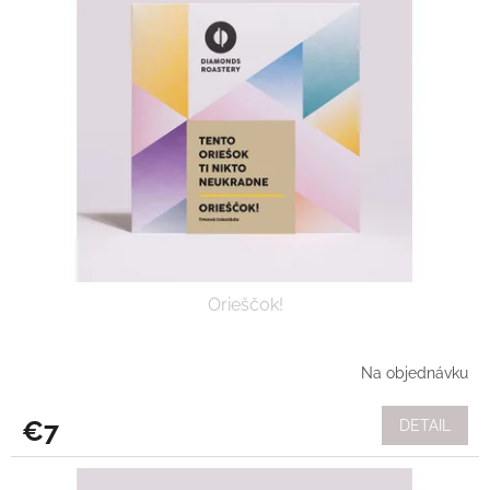
Orieščok!
Na objednávku
€7
DETAIL