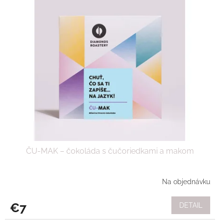
ČU-MAK – čokoláda s čučoriedkami a makom
Na objednávku
€7
DETAIL