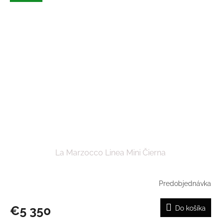
La Marzocco Linea Mini Čierna
Predobjednávka
€5 350
Do košíka