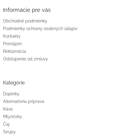
v
ý
Informácie pre vás
p
i
Obchodné podmienky
s
u
Podmienky ochrany osobných údajov
Kontakty
Prenájom
Reklamácia
Odstúpenie od zmluvy
Kategórie
Doplnky
Alternatívna príprava
Káva
Mlynčeky
Čaj
Sirupy