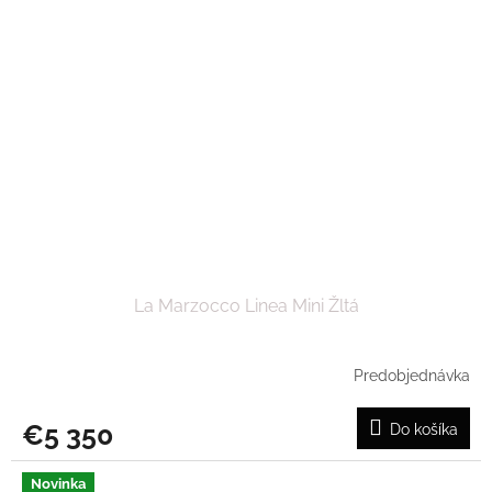
La Marzocco Linea Mini Žltá
Predobjednávka
€5 350
Do košíka
Novinka