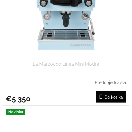
La Marzocco Linea Mini Modrá
Predobjednávka
€5 350
Do košíka
Novinka