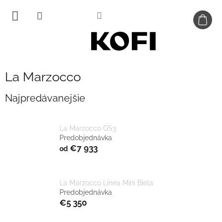
Prejsť
na
obsah
La Marzocco
Najpredávanejšie
La Marzocco GS3
Predobjednávka
€7 933
od
La Marzocco Linea Mini Biela
Predobjednávka
€5 350