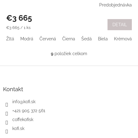
Predobjednávka
€3 665
DETAIL
Jednotková
€3 665 / 1 ks
cena:
Žltá
Modrá
Červená
Čierna
Šedá
Biela
Krémová
9
položiek celkom
O
v
l
Z
á
á
d
p
a
ä
Kontakt
c
t
i
i
info
@
kofi.sk
e
e
p
+421 905 372 561
r
coffekofisk
v
k
kofi.sk
y