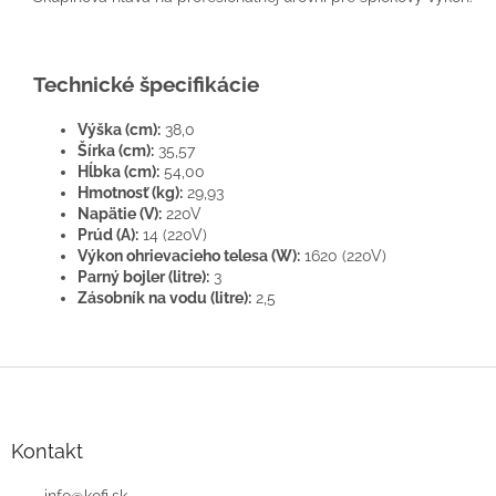
Technické špecifikácie
Výška (cm):
38,0
Šírka (cm):
35,57
Hĺbka (cm):
54,00
Hmotnosť (kg):
29,93
Napätie (V):
220V
Prúd (A):
14 (220V)
Výkon ohrievacieho telesa (W):
1620 (220V)
Parný bojler (litre):
3
Zásobník na vodu (litre):
2,5
Z
á
p
ä
Kontakt
t
info
@
kofi.sk