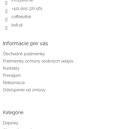
i
e
+421 905 372 561
coffekofisk
kofi.sk
Informácie pre vás
Obchodné podmienky
Podmienky ochrany osobných údajov
Kontakty
Prenájom
Reklamácia
Odstúpenie od zmluvy
Kategórie
Doplnky