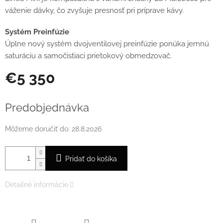
váženie dávky, čo zvyšuje presnosť pri príprave kávy.
Systém Preinfúzie
Úplne nový systém dvojventilovej preinfúzie ponúka jemnú
saturáciu a samočistiaci prietokový obmedzovač.
€5 350
Jednotková
cena:
Predobjednávka
Môžeme doručiť do:
28.8.2026
Pridať do košíka
Detailné informácie