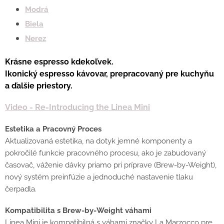
Modrá
Biela
Nerez
Krásne espresso kdekoľvek.
Ikonický espresso kávovar, prepracovaný pre kuchyňu
a ďalšie priestory.
Video - Re-Introducing the Linea Mini
Estetika a Pracovný Proces
Aktualizovaná estetika, na dotyk jemné komponenty a
pokročilé funkcie pracovného procesu, ako je zabudovaný
časovač, váženie dávky priamo pri príprave (Brew-by-Weight),
nový systém preinfúzie a jednoduché nastavenie tlaku
čerpadla.
Kompatibilita s Brew-by-Weight váhami
Linea Mini je kompatibilná s váhami značky La Marzocco pre