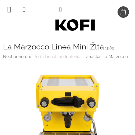
Prejsť
na
obsah
La Marzocco Linea Mini Žltá
1989
Priemerné
Neohodnotené
Podrobnosti hodnotenia
Značka:
La Marzocco
hodnotenie
produktu
je
0,0
z
5
hviezdičiek.