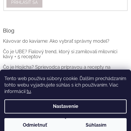
PRIHLÁSIŤ SA
Blog
Kávovar do kaviarne: Ako vybrať správny model?
Čo je UBE? Fialový trend, ktorý si zamilovali milovníci
kávy + 5 receptov
Čo je Hojicha? Sprievodca prípravou a recepty na
originálne Hojicha Latte
Tento web používa súbory cookie. Ďalším prechádzaním
tohto webu vyjadrujete súhlas s ich používaním. Viac
ARCHÍV
informácií
tu
.
Nastavenie
Vytvoril Shoptet
a
Adatelier
Odmietnuť
Súhlasím
Copyright 2026
KOFI.SK
. Všetky práva vyhradené.