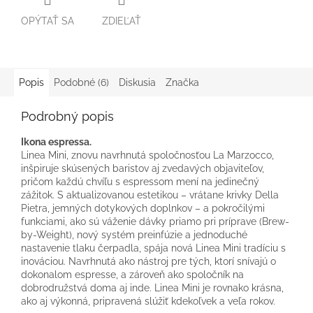
OPÝTAŤ SA
ZDIEĽAŤ
Popis
Podobné (6)
Diskusia
Značka
Podrobný popis
Ikona espressa.
Linea Mini, znovu navrhnutá spoločnosťou La Marzocco,
inšpiruje skúsených baristov aj zvedavých objaviteľov,
pričom každú chvíľu s espressom mení na jedinečný
zážitok. S aktualizovanou estetikou – vrátane krivky Della
Pietra, jemných dotykových doplnkov – a pokročilými
funkciami, ako sú váženie dávky priamo pri príprave (Brew-
by-Weight), nový systém preinfúzie a jednoduché
nastavenie tlaku čerpadla, spája nová Linea Mini tradíciu s
inováciou. Navrhnutá ako nástroj pre tých, ktorí snívajú o
dokonalom espresse, a zároveň ako spoločník na
dobrodružstvá doma aj inde. Linea Mini je rovnako krásna,
ako aj výkonná, pripravená slúžiť kdekoľvek a veľa rokov.