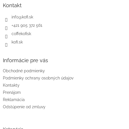
ä
Kontakt
t
i
info
@
kofi.sk
e
+421 905 372 561
coffekofisk
kofi.sk
Informácie pre vás
Obchodné podmienky
Podmienky ochrany osobných údajov
Kontakty
Prenájom
Reklamácia
Odstúpenie od zmluvy