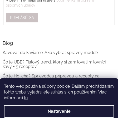
Vložením e-mailu súhlasíte s
podmienkami ochrany
osobných údajov
PRIHLÁSIŤ SA
Blog
Kávovar do kaviarne: Ako vybrať správny model?
Čo je UBE? Fialový trend, ktorý si zamilovali milovníci
kávy + 5 receptov
Čo je Hojicha? Sprievodca prípravou a recepty na
originálne Hojicha Latte
Tento web používa súbory cookie. Ďalším prechádzaním
tohto webu vyjadrujete súhlas s ich používaním. Viac
ARCHÍV
informácií
tu
.
Nastavenie
Vytvoril Shoptet
a
Adatelier