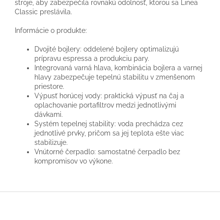
stroje, aby zabezpečila rovnakú odolnosť, ktorou sa Linea
Classic preslávila.
Informácie o produkte:
Dvojité bojlery: oddelené bojlery optimalizujú
prípravu espressa a produkciu pary.
Integrovaná varná hlava, kombinácia bojlera a varnej
hlavy zabezpečuje tepelnú stabilitu v zmenšenom
priestore.
Výpusť horúcej vody: praktická výpusť na čaj a
oplachovanie portafiltrov medzi jednotlivými
dávkami.
Systém tepelnej stability: voda prechádza cez
jednotlivé prvky, pričom sa jej teplota ešte viac
stabilizuje.
Vnútorné čerpadlo: samostatné čerpadlo bez
kompromisov vo výkone.
Z
á
p