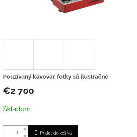
Používaný kávovar, fotky sú ilustračné
€2 700
Jednotková
cena:
Skladom
Pridať do košíka