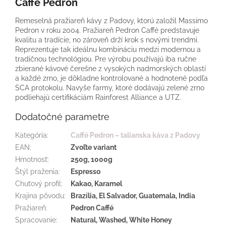
Caffé Pedron
Remeselná pražiareň kávy z Padovy, ktorú založil Massimo
Pedron v roku 2004. Pražiareň Pedron Caffé predstavuje
kvalitu a tradície, no zároveň drží krok s novými trendmi.
Reprezentuje tak ideálnu kombináciu medzi modernou a
tradičnou technológiou. Pre výrobu používajú iba ručne
zbierané kávové čerešne z vysokých nadmorských oblastí
a každé zrno, je dôkladne kontrolované a hodnotené podľa
SCA protokolu. Navyše farmy, ktoré dodávajú zelené zrno
podliehajú certifikáciám Rainforest Alliance a UTZ.
Dodatočné parametre
Kategória
:
Caffé Pedron – talianska káva z Padovy
EAN
:
Zvoľte variant
Hmotnosť
:
250g, 1000g
Štýl praženia
:
Espresso
Chuťový profil
:
Kakao, Karamel
Krajina pôvodu
:
Brazília, El Salvador, Guatemala, India
Pražiareň
:
Pedron Caffé
Spracovanie
:
Natural, Washed, White Honey