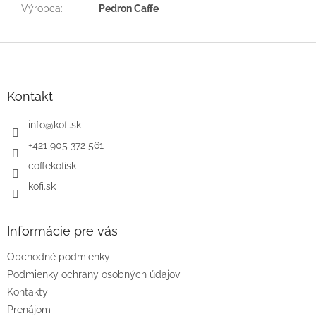
Výrobca
:
Pedron Caffe
Z
á
p
ä
Kontakt
t
i
info
@
kofi.sk
e
+421 905 372 561
coffekofisk
kofi.sk
Informácie pre vás
Obchodné podmienky
Podmienky ochrany osobných údajov
Kontakty
Prenájom