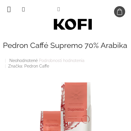
Prejsť
na
obsah
Pedron Caffé Supremo 70% Arabika
Priemerné
Neohodnotené
Podrobnosti hodnotenia
hodnotenie
Značka:
Pedron Caffe
produktu
je
0,0
z
5
hviezdičiek.