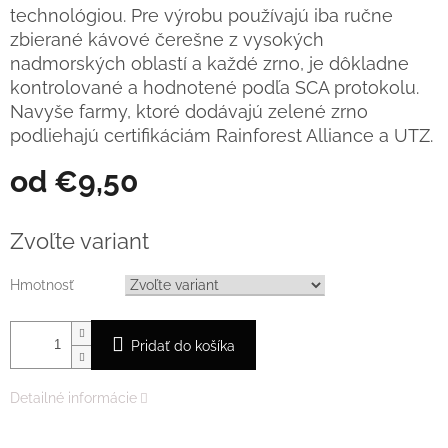
technológiou. Pre výrobu používajú iba ručne
zbierané kávové čerešne z vysokých
nadmorských oblastí a každé zrno, je dôkladne
kontrolované a hodnotené podľa SCA protokolu.
Navyše farmy, ktoré dodávajú zelené zrno
podliehajú certifikáciám Rainforest Alliance a UTZ.
od
€9,50
Jednotková
cena:
Zvoľte variant
Hmotnosť
Pridať do košíka
Detailné informácie