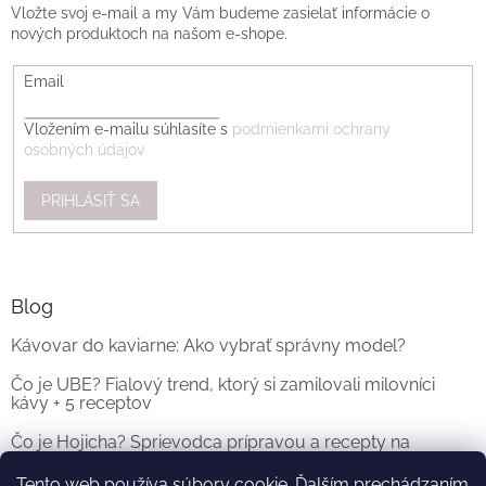
Vložte svoj e-mail a my Vám budeme zasielať informácie o
nových produktoch na našom e-shope.
Email
Vložením e-mailu súhlasíte s
podmienkami ochrany
osobných údajov
PRIHLÁSIŤ SA
Blog
Kávovar do kaviarne: Ako vybrať správny model?
Čo je UBE? Fialový trend, ktorý si zamilovali milovníci
kávy + 5 receptov
Čo je Hojicha? Sprievodca prípravou a recepty na
originálne Hojicha Latte
Tento web používa súbory cookie. Ďalším prechádzaním