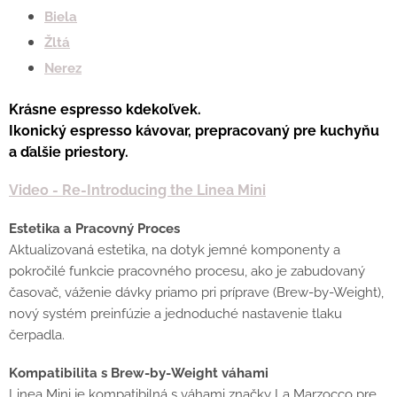
Biela
Žltá
Nerez
Krásne espresso kdekoľvek.
Ikonický espresso kávovar, prepracovaný pre kuchyňu
a ďalšie priestory.
Video - Re-Introducing the Linea Mini
Estetika a Pracovný Proces
Aktualizovaná estetika, na dotyk jemné komponenty a
pokročilé funkcie pracovného procesu, ako je zabudovaný
časovač, váženie dávky priamo pri príprave (Brew-by-Weight),
nový systém preinfúzie a jednoduché nastavenie tlaku
čerpadla.
Kompatibilita s Brew-by-Weight váhami
Linea Mini je kompatibilná s váhami značky La Marzocco pre