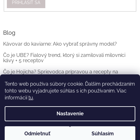
PRIHLÁSIŤ SA
Blog
Kávovar do kaviarne: Ako vybrať správny model?
Čo je UBE? Fialový trend, ktorý si zamilovali milovníci
kávy + 5 receptov
Čo je Hojicha? Sprievodca prípravou a recepty na
originálne Hojicha Latte
Tento web používa súbory cookie. Ďalším prechádzaním
tohto webu vyjadrujete súhlas s ich používaním. Viac
ARCHÍV
informácií
tu
.
Nastavenie
Vytvoril Shoptet
a
Adatelier
Odmietnuť
Súhlasím
Copyright 2026
KOFI.SK
. Všetky práva vyhradené.