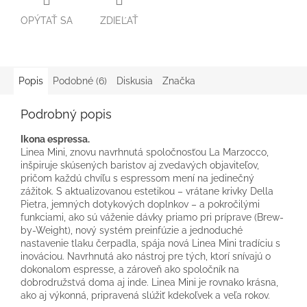
OPÝTAŤ SA
ZDIEĽAŤ
Popis
Podobné (6)
Diskusia
Značka
Podrobný popis
Ikona espressa.
Linea Mini, znovu navrhnutá spoločnosťou La Marzocco,
inšpiruje skúsených baristov aj zvedavých objaviteľov,
pričom každú chvíľu s espressom mení na jedinečný
zážitok. S aktualizovanou estetikou – vrátane krivky Della
Pietra, jemných dotykových doplnkov – a pokročilými
funkciami, ako sú váženie dávky priamo pri príprave (Brew-
by-Weight), nový systém preinfúzie a jednoduché
nastavenie tlaku čerpadla, spája nová Linea Mini tradíciu s
inováciou. Navrhnutá ako nástroj pre tých, ktorí snívajú o
dokonalom espresse, a zároveň ako spoločník na
dobrodružstvá doma aj inde. Linea Mini je rovnako krásna,
ako aj výkonná, pripravená slúžiť kdekoľvek a veľa rokov.