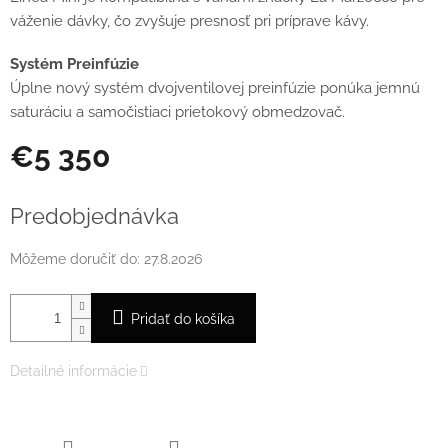
váženie dávky, čo zvyšuje presnosť pri príprave kávy.
Systém Preinfúzie
Úplne nový systém dvojventilovej preinfúzie ponúka jemnú
saturáciu a samočistiaci prietokový obmedzovač.
€5 350
Jednotková
cena:
Predobjednávka
Môžeme doručiť do:
27.8.2026
Pridať do košíka
Detailné informácie