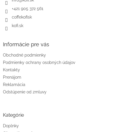
i
e
+421 905 372 561
coffekofisk
kofi.sk
Informácie pre vás
Obchodné podmienky
Podmienky ochrany osobných údajov
Kontakty
Prenájom
Reklamácia
Odstúpenie od zmluvy
Kategórie
Doplnky