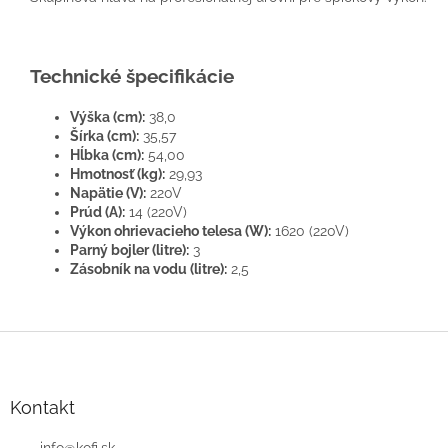
Technické špecifikácie
Výška (cm):
38,0
Šírka (cm):
35,57
Hĺbka (cm):
54,00
Hmotnosť (kg):
29,93
Napätie (V):
220V
Prúd (A):
14 (220V)
Výkon ohrievacieho telesa (W):
1620 (220V)
Parný bojler (litre):
3
Zásobník na vodu (litre):
2,5
Z
á
p
ä
Kontakt
t
info
@
kofi.sk