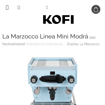
Prejsť
na
obsah
La Marzocco Linea Mini Modrá
1991
Priemerné
Neohodnotené
Podrobnosti hodnotenia
Značka:
La Marzocco
hodnotenie
produktu
je
0,0
z
5
hviezdičiek.