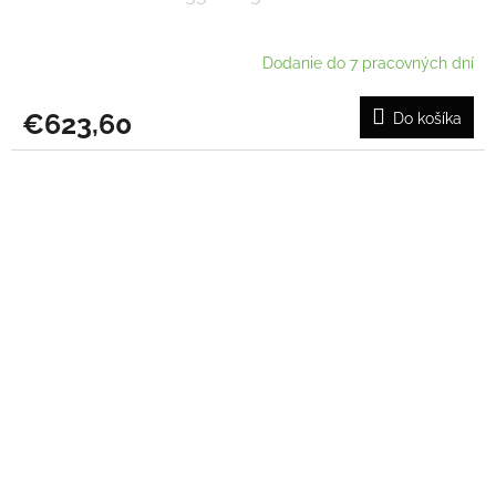
Dodanie do 7 pracovných dní
€623,60
Do košíka