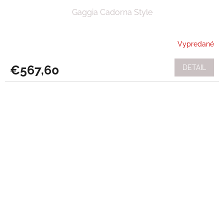
Gaggia Cadorna Style
Vypredané
€567,60
DETAIL