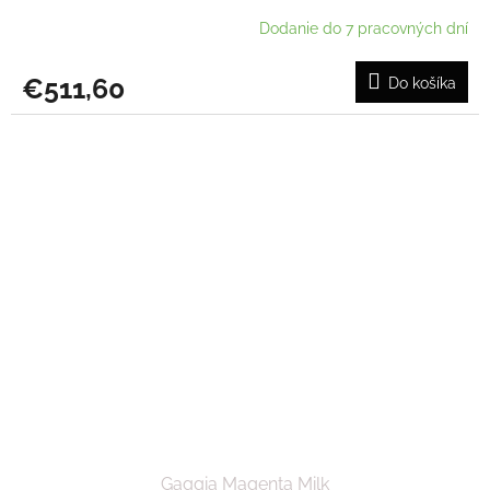
Dodanie do 7 pracovných dní
€511,60
Do košíka
Gaggia Magenta Milk