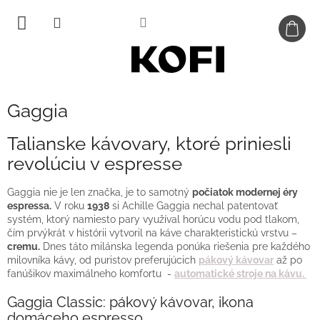
Prejsť
na
obsah
Gaggia
Talianske kávovary, ktoré priniesli
revolúciu v espresse
Gaggia nie je len značka, je to samotný
počiatok modernej éry
espressa.
V roku
1938
si Achille Gaggia nechal patentovať
systém, ktorý namiesto pary využíval horúcu vodu pod tlakom,
čím prvýkrát v histórii vytvoril na káve charakteristickú vrstvu –
cremu.
Dnes táto milánska legenda ponúka riešenia pre každého
milovníka kávy, od puristov preferujúcich
pákový kávovar
až po
fanúšikov maximálneho komfortu -
automatické stroje na kávu.
Gaggia Classic: pákový kávovar, ikona
domáceho espresso