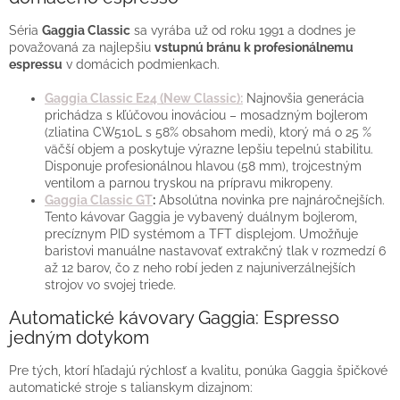
Séria
Gaggia Classic
sa vyrába už od roku 1991 a dodnes je
považovaná za najlepšiu
vstupnú bránu k profesionálnemu
espressu
v domácich podmienkach.
Gaggia Classic E24 (New Classic):
Najnovšia generácia
prichádza s kľúčovou inováciou – mosadzným bojlerom
(zliatina CW510L s 58% obsahom medi), ktorý má o 25 %
väčší objem a poskytuje výrazne lepšiu tepelnú stabilitu.
Disponuje profesionálnou hlavou (58 mm), trojcestným
ventilom a parnou tryskou na prípravu mikropeny.
Gaggia Classic GT
:
Absolútna novinka pre najnáročnejších.
Tento kávovar Gaggia je vybavený duálnym bojlerom,
precíznym PID systémom a TFT displejom. Umožňuje
baristovi manuálne nastavovať extrakčný tlak v rozmedzí 6
až 12 barov, čo z neho robí jeden z najuniverzálnejších
strojov vo svojej triede.
Automatické kávovary Gaggia: Espresso
jedným dotykom
Pre tých, ktorí hľadajú rýchlosť a kvalitu, ponúka Gaggia špičkové
automatické stroje s talianskym dizajnom: