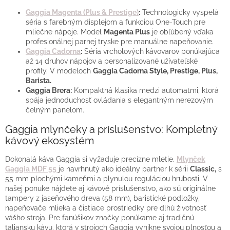
Gaggia Magenta (Plus & Prestige)
:
Technologicky vyspelá
séria s farebným displejom a funkciou One-Touch pre
mliečne nápoje. Model
Magenta Plus
je obľúbený vďaka
profesionálnej parnej tryske pre manuálne napeňovanie.
Gaggia Cadorna
:
Séria vrcholových kávovarov ponúkajúca
až 14 druhov nápojov a personalizované užívateľské
profily. V modeloch
Gaggia Cadorna Style, Prestige, Plus,
Barista.
Gaggia Brera:
Kompaktná klasika medzi automatmi, ktorá
spája jednoduchosť ovládania s elegantným nerezovým
čelným panelom.
Gaggia mlynčeky a príslušenstvo: Kompletný
kávový ekosystém
Dokonalá káva Gaggia si vyžaduje precízne mletie.
Mlynček
Gaggia MDF 55
je navrhnutý ako ideálny partner k sérii
Classic,
s
55 mm plochými kameňmi a plynulou reguláciou hrubosti. V
našej ponuke nájdete aj kávové príslušenstvo, ako sú originálne
tampery z jaseňového dreva (58 mm), baristické podložky,
napeňovače mlieka a čistiace prostriedky pre dlhú životnosť
vášho stroja. Pre fanúšikov značky ponúkame aj tradičnú
taliansku kávu, ktorá v strojoch Gaggia vynikne svojou plnosťou a