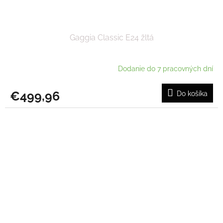
Gaggia Classic E24 žltá
Dodanie do 7 pracovných dní
€499,96
Do košíka