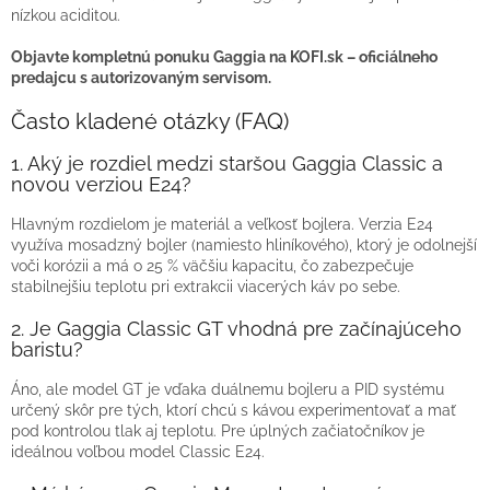
nízkou aciditou.
Objavte kompletnú ponuku Gaggia na KOFI.sk – oficiálneho
predajcu s autorizovaným servisom.
Často kladené otázky (FAQ)
1. Aký je rozdiel medzi staršou Gaggia Classic a
novou verziou E24?
Hlavným rozdielom je materiál a veľkosť bojlera. Verzia E24
využíva mosadzný bojler (namiesto hliníkového), ktorý je odolnejší
voči korózii a má o 25 % väčšiu kapacitu, čo zabezpečuje
stabilnejšiu teplotu pri extrakcii viacerých káv po sebe.
2. Je Gaggia Classic GT vhodná pre začínajúceho
baristu?
Áno, ale model GT je vďaka duálnemu bojleru a PID systému
určený skôr pre tých, ktorí chcú s kávou experimentovať a mať
pod kontrolou tlak aj teplotu. Pre úplných začiatočníkov je
ideálnou voľbou model Classic E24.