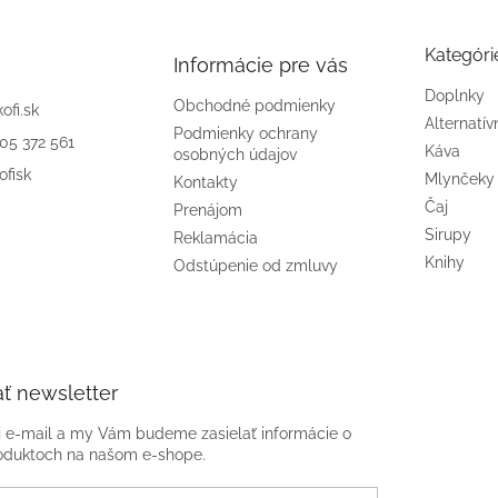
Kategóri
Informácie pre vás
Doplnky
Obchodné podmienky
kofi.sk
Alternatív
Podmienky ochrany
905 372 561
Káva
osobných údajov
ofisk
Mlynčeky
Kontakty
Čaj
Prenájom
Sirupy
Reklamácia
Knihy
Odstúpenie od zmluvy
ť newsletter
j e-mail a my Vám budeme zasielať informácie o
oduktoch na našom e-shope.