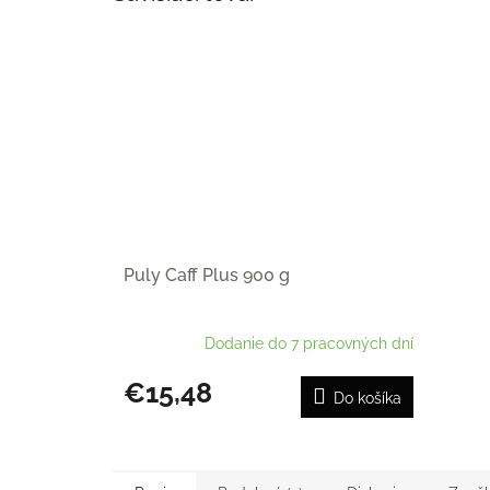
Puly Caff Plus 900 g
Dodanie do 7 pracovných dní
€15,48
Do košíka