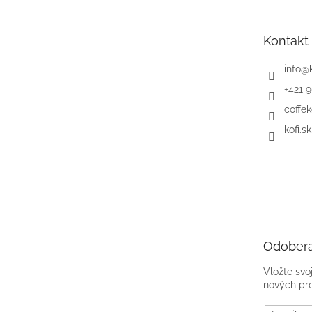
ä
t
Kontakt
i
e
info
@
+421 
coffek
kofi.sk
Odobera
Vložte svo
nových pr