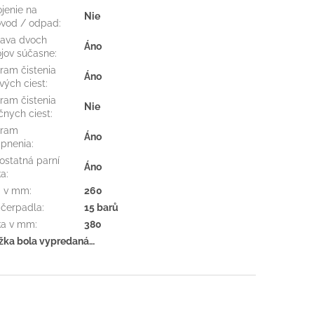
ojenie na
Nie
vod / odpad
:
rava dvoch
Áno
jov súčasne
:
ram čistenia
Áno
vých ciest
:
ram čistenia
Nie
čnych ciest
:
gram
Áno
pnenia
:
statná parní
Áno
ka
:
a v mm
:
260
 čerpadla
:
15 barů
ka v mm
:
380
žka bola vypredaná…