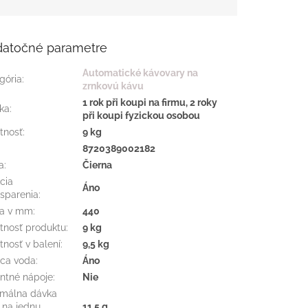
atočné parametre
Automatické kávovary na
gória
:
zrnkovú kávu
1 rok při koupi na firmu, 2 roky
ka
:
při koupi fyzickou osobou
tnosť
:
9 kg
:
8720389002182
a
:
Čierna
cia
Áno
sparenia
:
ka v mm
:
440
nosť produktu
:
9 kg
nosť v balení
:
9,5 kg
ca voda
:
Áno
antné nápoje
:
Nie
málna dávka
 na jednu
11,5 g