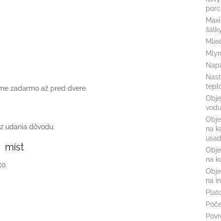
porc
Maxi
šálk
Mlie
Mly
Napä
Nast
tepl
íme zadarmo až pred dvere.
Obje
vod
Obje
ez udania dôvodu.
na k
usad
míst
Obje
na k
o.
Obje
na i
Plat
Poče
Povr