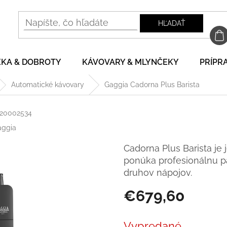
HĽADAŤ
EKA & DOBROTY
KÁVOVARY & MLYNČEKY
PRÍPRA
Automatické kávovary
Gaggia Cadorna Plus Barista
20002534
aggia
Cadorna Plus Barista j
ponúka profesionálnu pa
druhov nápojov.
€679,60
Jednotková
cena:
Vypredané