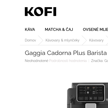
Prejsť
na
obsah
KÁVA
MATCHA & ČAJ
OVSENÉ MLI
Domov
Kávovary & mlynčeky
Kávovary
Gaggia Cadorna Plus Barista
Priemerné
Neohodnotené
Podrobnosti hodnotenia
Značka:
G
hodnotenie
produktu
je
0,0
z
5
hviezdičiek.