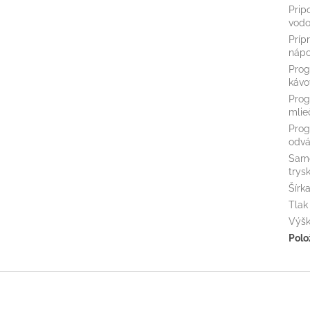
Prip
vodo
Príp
nápo
Prog
kávo
Prog
mlie
Pro
odvá
Samo
trys
Šírk
Tlak
Výš
Polo