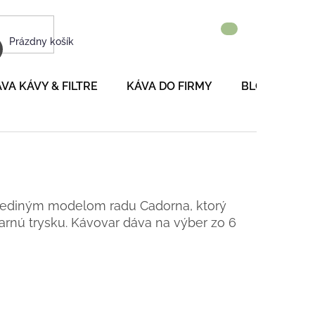
NÁKUPNÝ
Prázdny košík
KOŠÍK
VA KÁVY & FILTRE
KÁVA DO FIRMY
BLOG
P
e jediným modelom radu Cadorna, ktorý
rnú trysku. Kávovar dáva na výber zo 6