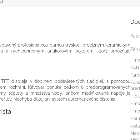
ka
Dod
Kate
vybavený profesionálnou parnou tryskou, precíznym keramickým
Záru
ou a rýchloohrevným antikorovým bojlerom, ktorý umožňuje
Hmo
EAN
Farb
TFT displeja v doplnení podsvietených tlačidiel, s pomocou
Funk
eskom rozhraní. Kávovar ponúka celkom 6 predprogramovaných
pred
ómy, teploty a množstva vody, pričom modifikované nápoje je
Hĺb
rofilov. Nechýba ďalej ani systém automatického čistenia.
Hmot
ista
Hmot
Horú
Inst
Maxi
kávy