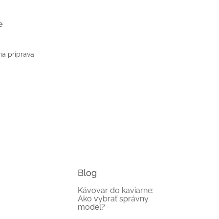
e
na príprava
Blog
Kávovar do kaviarne:
Ako vybrať správny
model?