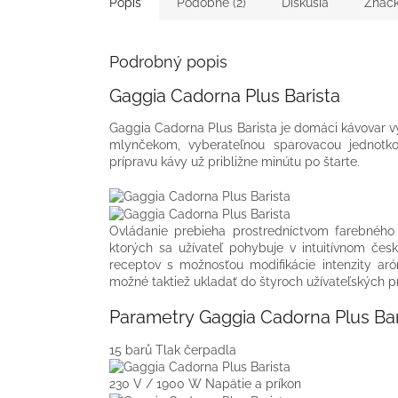
Popis
Podobné (2)
Diskusia
Znač
Podrobný popis
Gaggia Cadorna Plus Barista
Gaggia Cadorna Plus Barista je domáci kávovar 
mlynčekom, vyberateľnou sparovacou jednotk
prípravu kávy už približne minútu po štarte.
Ovládanie prebieha prostredníctvom farebného 
ktorých sa užívateľ pohybuje v intuitívnom č
receptov s možnosťou modifikácie intenzity ar
možné taktiež ukladať do štyroch užívateľských p
Parametry Gaggia Cadorna Plus Bar
15 barů
Tlak čerpadla
230 V / 1900 W
Napätie a príkon