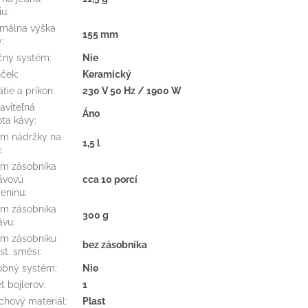
iu
:
málna výška
155 mm
y
:
čny systém
:
Nie
nček
:
Keramický
tie a príkon
:
230 V 50 Hz / 1900 W
aviteľná
Áno
ota kávy
:
m nádržky na
1,5 l
u
:
m zásobníka
ávovú
cca 10 porcí
eninu
:
m zásobníka
300 g
ávu
:
m zásobníku
bez zásobníka
nst. směsi
:
obný systém
:
Nie
t bojlerov
:
1
chový materiál
:
Plast