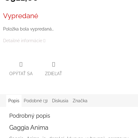
Jednotková
cena:
Vypredané
Položka bola vypredaná…
Detailné informácie
OPÝTAŤ SA
ZDIEĽAŤ
Popis
Podobné (3)
Diskusia
Značka
Podrobný popis
Gaggia Anima