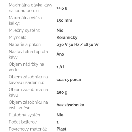
Maximálna dávka kávy
11,5 g
na jednu porciu
:
Maximálna výška
150 mm
šálky
:
Mliečny systém
:
Nie
Mlynček
:
Keramický
Napätie a príkon
:
230 V 50 Hz / 1850 W
Nastaviteľná teplota
Áno
kávy
:
Objem nádržky na
1,8 l
vodu
:
Objem zásobníka na
cca 15 porcií
kávovú usadeninu
:
Objem zásobníka na
250 g
kávu
:
Objem zásobníku na
bez zásobníka
inst. směsi
:
Platobný systém
:
Nie
Počet bojlerov
:
1
Povrchový materiál
:
Plast