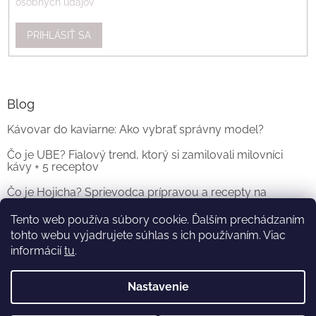
osobných údajov
PRIHLÁSIŤ SA
Blog
Kávovar do kaviarne: Ako vybrať správny model?
Čo je UBE? Fialový trend, ktorý si zamilovali milovníci
kávy + 5 receptov
Čo je Hojicha? Sprievodca prípravou a recepty na
originálne Hojicha Latte
Tento web používa súbory cookie. Ďalším prechádzaním
tohto webu vyjadrujete súhlas s ich používaním. Viac
ARCHÍV
informácií
tu
.
Nastavenie
Vytvoril Shoptet
a
Adatelier