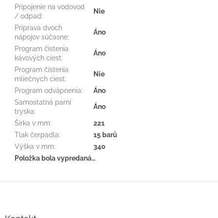
Pripojenie na vodovod
Nie
/ odpad
:
Príprava dvoch
Áno
nápojov súčasne
:
Program čistenia
Áno
kávových ciest
:
Program čistenia
Nie
mliečnych ciest
:
Program odvápnenia
:
Áno
Samostatná parní
Áno
tryska
:
Šírka v mm
:
221
Tlak čerpadla
:
15 barů
Výška v mm
:
340
Položka bola vypredaná…
Z
á
p