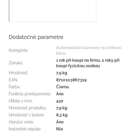
Dodatočné parametre
Automatické kávovary na zrnkovú
Kategória
:
kávu
1 rok při koupi na firmu, 2 roky při
Záruka
:
koupi fyzickou osobou
Hmotnosť
:
7.9 kg
EAN
:
8710103867319
Farba
:
Čierna
Funkcia predsparenia
:
Áno
Hĺbka v mm
:
430
Hmotnosť produktu
:
7,9 kg
Hmotnosť v balení
:
8,3 kg
Horúca voda
:
Áno
Instantné nápoje
:
Nie