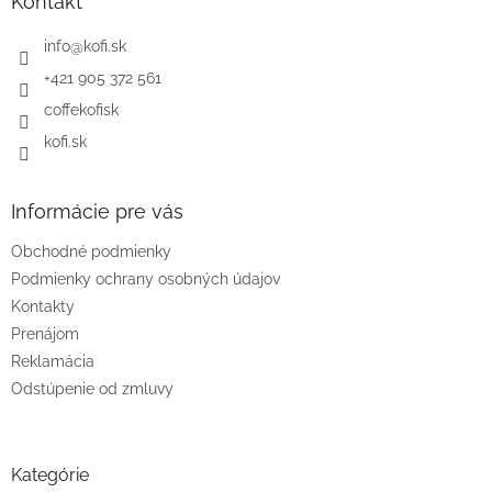
ä
Kontakt
t
i
info
@
kofi.sk
e
+421 905 372 561
coffekofisk
kofi.sk
Informácie pre vás
Obchodné podmienky
Podmienky ochrany osobných údajov
Kontakty
Prenájom
Reklamácia
Odstúpenie od zmluvy
Kategórie