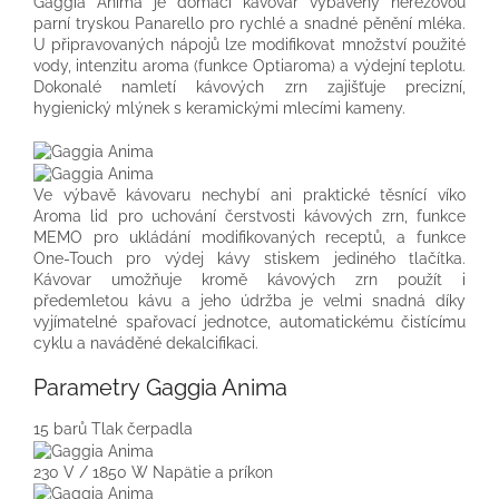
Gaggia Anima je domácí kávovar vybavený nerezovou
parní tryskou Panarello pro rychlé a snadné pěnění mléka.
U připravovaných nápojů lze modifikovat množství použité
vody, intenzitu aroma (funkce Optiaroma) a výdejní teplotu.
Dokonalé namletí kávových zrn zajišťuje precizní,
hygienický mlýnek s keramickými mlecími kameny.
Ve výbavě kávovaru nechybí ani praktické těsnící víko
Aroma lid pro uchování čerstvosti kávových zrn, funkce
MEMO pro ukládání modifikovaných receptů, a funkce
One-Touch pro výdej kávy stiskem jediného tlačítka.
Kávovar umožňuje kromě kávových zrn použít i
předemletou kávu a jeho údržba je velmi snadná díky
vyjímatelné spařovací jednotce, automatickému čistícímu
cyklu a naváděné dekalcifikaci.
Parametry Gaggia Anima
15 barů
Tlak čerpadla
230 V / 1850 W
Napätie a príkon