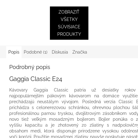
ZOBRAZIŤ
VŠETKY
SÚVISIACE
PRODUKTY
Popis
Podobné (1)
Diskusia
Značka
Podrobný popis
Gaggia Classic E24
Kávovary Gaggia Classic patria už desiatky roko
najpopulárnejším pákovým kávovarom na domáce využiti
prechádzajú neustálym vývojom. Posledná verzia Classic 
prichádza s celonerezovou schránkou, ohrevnou plochou šál
profesionálnou parnou tryskou, dvojlitrovým zásobníkom vod
novo tiež veľkým mosadzným bojlerom. Bojler ponúka o 
vyššiu kapacitu a je zhotovený zo zliatiny s nadpolovič
obsahom medi, ktorá disponuje prirodzene vysokou odolnos
voči korózii. Použitie mosadznej zliatiny navyše poskytuje náso