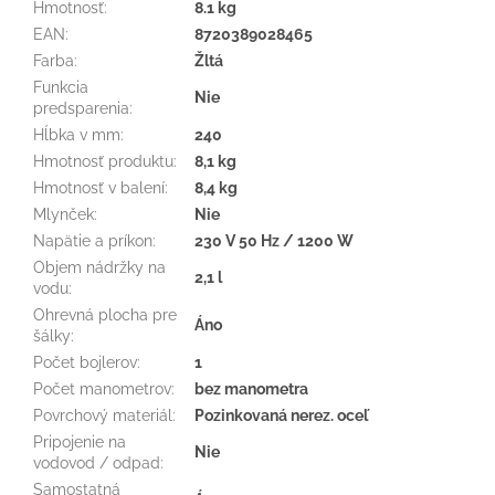
Hmotnosť
:
8.1 kg
EAN
:
8720389028465
Farba
:
Žltá
Funkcia
Nie
predsparenia
:
Hĺbka v mm
:
240
Hmotnosť produktu
:
8,1 kg
Hmotnosť v balení
:
8,4 kg
Mlynček
:
Nie
Napätie a príkon
:
230 V 50 Hz / 1200 W
Objem nádržky na
2,1 l
vodu
:
Ohrevná plocha pre
Áno
šálky
:
Počet bojlerov
:
1
Počet manometrov
:
bez manometra
Povrchový materiál
:
Pozinkovaná nerez. oceľ
Pripojenie na
Nie
vodovod / odpad
:
Samostatná