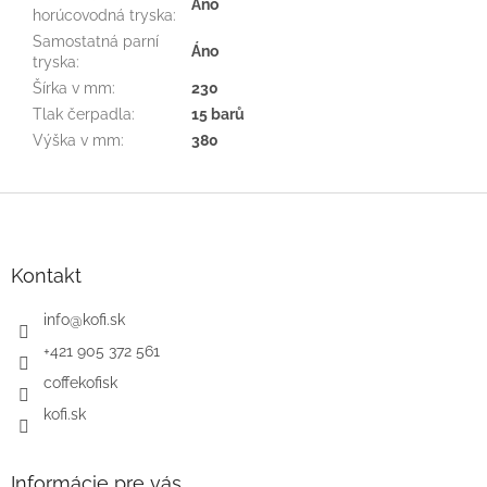
Áno
horúcovodná tryska
:
Samostatná parní
Áno
tryska
:
Šírka v mm
:
230
Tlak čerpadla
:
15 barů
Výška v mm
:
380
Z
á
p
ä
Kontakt
t
i
info
@
kofi.sk
e
+421 905 372 561
coffekofisk
kofi.sk
Informácie pre vás