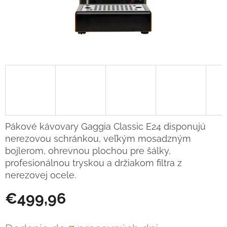
Pákové kávovary Gaggia Classic E24 disponujú
nerezovou schránkou, veľkým mosadzným
bojlerom, ohrevnou plochou pre šálky,
profesionálnou tryskou a držiakom filtra z
nerezovej ocele.
€499,96
Jednotková
cena: