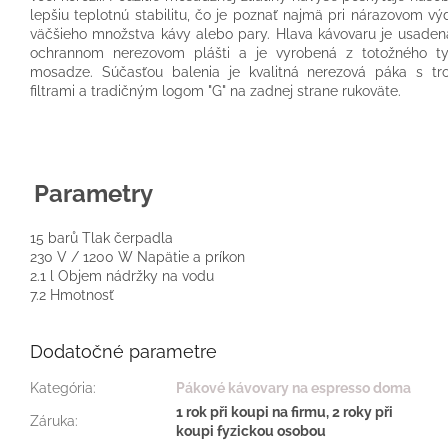
lepšiu teplotnú stabilitu, čo je poznať najmä pri nárazovom výd
väčšieho množstva kávy alebo pary. Hlava kávovaru je usaden
ochrannom nerezovom plášti a je vyrobená z totožného t
mosadze. Súčasťou balenia je kvalitná nerezová páka s tr
filtrami a tradičným logom "G" na zadnej strane rukoväte.
Parametry
15 barů
Tlak čerpadla
230 V / 1200 W
Napätie a príkon
2.1 l
Objem nádržky na vodu
7.2
Hmotnosť
Dodatočné parametre
Kategória
:
Pákové kávovary na espresso doma
1 rok při koupi na firmu, 2 roky při
Záruka
:
koupi fyzickou osobou