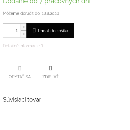
Dodanie do 7 pracovných dní
Môžeme doručiť do:
18.8.2026
Pridať do košíka
Detailné informácie
OPÝTAŤ SA
ZDIEĽAŤ
Súvisiaci tovar