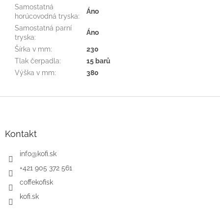
Samostatná
Áno
horúcovodná tryska
:
Samostatná parní
Áno
tryska
:
Šírka v mm
:
230
Tlak čerpadla
:
15 barů
Výška v mm
:
380
Z
á
p
ä
Kontakt
t
i
info
@
kofi.sk
e
+421 905 372 561
coffekofisk
kofi.sk