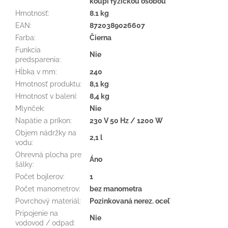
koupi fyzickou osobou
Hmotnosť
:
8.1 kg
EAN
:
8720389026607
Farba
:
Čierna
Funkcia
Nie
predsparenia
:
Hĺbka v mm
:
240
Hmotnosť produktu
:
8,1 kg
Hmotnosť v balení
:
8,4 kg
Mlynček
:
Nie
Napätie a príkon
:
230 V 50 Hz / 1200 W
Objem nádržky na
2,1 l
vodu
:
Ohrevná plocha pre
Áno
šálky
:
Počet bojlerov
:
1
Počet manometrov
:
bez manometra
Povrchový materiál
:
Pozinkovaná nerez. oceľ
Pripojenie na
Nie
vodovod / odpad
: