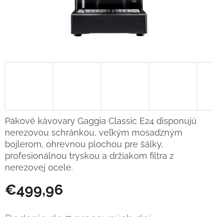
Pákové kávovary Gaggia Classic E24 disponujú
nerezovou schránkou, veľkým mosadzným
bojlerom, ohrevnou plochou pre šálky,
profesionálnou tryskou a držiakom filtra z
nerezovej ocele.
€499,96
Jednotková
cena: