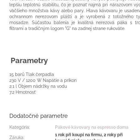
lepšiu teplotnú stabilitu, čo je poznať najmä pri nárazovom výd
väčšieho množstva kávy alebo pary. Hlava kávovaru je usaden
ochrannom nerezovom plášti a je vyrobená z totožného t
mosadze. Súčasťou balenia je kvalitná nerezová páka s tr
filtrami a tradičným logom "G" na zadnej strane rukoväte.
Parametry
15 barů
Tlak čerpadla
230 V / 1200 W
Napätie a príkon
2.1 l
Objem nádržky na vodu
7.2
Hmotnosť
Dodatočné parametre
Kategória
:
Pákové kávovary na espresso doma
1 rok při koupi na firmu, 2 roky při
Záruka
: