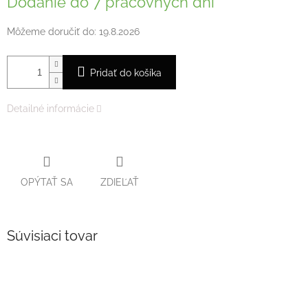
Dodanie do 7 pracovných dní
Môžeme doručiť do:
19.8.2026
Pridať do košíka
Detailné informácie
OPÝTAŤ SA
ZDIEĽAŤ
Súvisiaci tovar