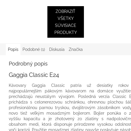
ZOBRAZIŤ
VŠETKY
SÚVISIACE
PRODUKTY
Popis
Podobné (1)
Diskusia
Značka
Podrobný popis
Gaggia Classic E24
Kávovary Gaggia Classic patria už desiatky roko
najpopulárnejším pákovým kávovarom na domáce využiti
prechádzajú neustálym vývojom. Posledná verzia Classic 
prichádza s celonerezovou schránkou, ohrevnou plochou šál
profesionálnou parnou tryskou, dvojlitrovým zásobníkom vod
novo tiež veľkým mosadzným bojlerom. Bojler ponúka o 
vyššiu kapacitu a je zhotovený zo zliatiny s nadpolovič
obsahom medi, ktorá disponuje prirodzene vysokou odolnos
voči korózii. Použitie mosadznej zliatiny navyše poskytuje náso