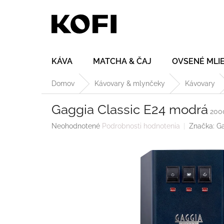
Prejsť
na
obsah
KÁVA
MATCHA & ČAJ
OVSENÉ MLI
Domov
Kávovary & mlynčeky
Kávovary
Gaggia Classic E24 modrá
200
Priemerné
Neohodnotené
Podrobnosti hodnotenia
Značka:
G
hodnotenie
produktu
je
0,0
z
5
hviezdičiek.