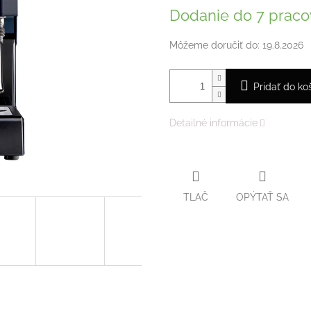
cena:
Dodanie do 7 praco
Môžeme doručiť do:
19.8.2026
Pridať do ko
Detailné informácie
TLAČ
OPÝTAŤ SA