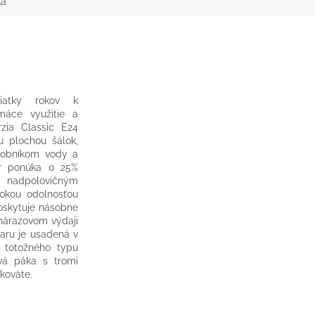
ka
iatky rokov k
máce využitie a
zia Classic E24
u plochou šálok,
ásobníkom vody a
er ponúka o 25%
s nadpolovičným
sokou odolnosťou
poskytuje násobne
 nárazovom výdaji
aru je usadená v
 totožného typu
ová páka s tromi
ukoväte.