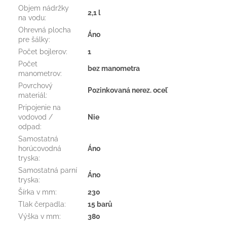
Objem nádržky
2,1 l
na vodu
:
Ohrevná plocha
Áno
pre šálky
:
Počet bojlerov
:
1
Počet
bez manometra
manometrov
:
Povrchový
Pozinkovaná nerez. oceľ
materiál
:
Pripojenie na
vodovod /
Nie
odpad
:
Samostatná
horúcovodná
Áno
tryska
:
Samostatná parní
Áno
tryska
:
Šírka v mm
:
230
Tlak čerpadla
:
15 barů
Výška v mm
:
380