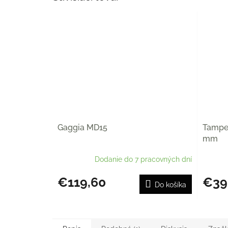
Gaggia MD15
Tamper
mm
Dodanie do 7 pracovných dní
€119,60
€39
Do košíka