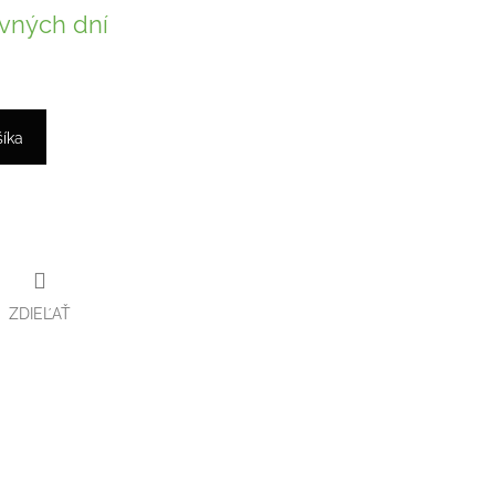
vných dní
šíka
ZDIEĽAŤ