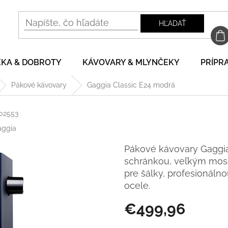
HĽADAŤ
EKA & DOBROTY
KÁVOVARY & MLYNČEKY
PRÍPRA
Pákové kávovary
Gaggia Classic E24 modrá
02553
aggia
Pákové kávovary Gaggia
schránkou, veľkým mos
pre šálky, profesionálno
ocele.
€499,96
Jednotková