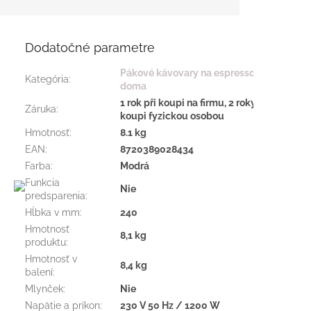
Dodatočné parametre
Pákové kávovary na espresso
Kategória
:
doma
1 rok při koupi na firmu, 2 roky při
Záruka
:
koupi fyzickou osobou
Hmotnosť
:
8.1 kg
EAN
:
8720389028434
Farba
:
Modrá
Funkcia
Nie
predsparenia
:
Hĺbka v mm
:
240
Hmotnosť
8,1 kg
produktu
:
Hmotnosť v
8,4 kg
balení
:
Mlynček
:
Nie
Napätie a príkon
:
230 V 50 Hz / 1200 W