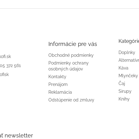
Kategóri
Informácie pre vás
Doplnky
Obchodné podmienky
kofi.sk
Alternatív
Podmienky ochrany
905 372 561
Káva
osobných údajov
ofisk
Mlynčeky
Kontakty
Čaj
Prenájom
Sirupy
Reklamácia
Knihy
Odstúpenie od zmluvy
ť newsletter