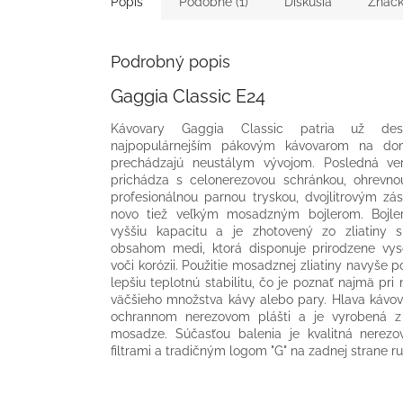
Popis
Podobné (1)
Diskusia
Znač
Podrobný popis
Gaggia Classic E24
Kávovary Gaggia Classic patria už des
najpopulárnejším pákovým kávovarom na do
prechádzajú neustálym vývojom. Posledná ver
prichádza s celonerezovou schránkou, ohrevno
profesionálnou parnou tryskou, dvojlitrovým z
novo tiež veľkým mosadzným bojlerom. Bojl
vyššiu kapacitu a je zhotovený zo zliatiny 
obsahom medi, ktorá disponuje prirodzene vy
voči korózii. Použitie mosadznej zliatiny navyše 
lepšiu teplotnú stabilitu, čo je poznať najmä pri
väčšieho množstva kávy alebo pary. Hlava kávov
ochrannom nerezovom plášti a je vyrobená z
mosadze. Súčasťou balenia je kvalitná nerez
filtrami a tradičným logom "G" na zadnej strane r