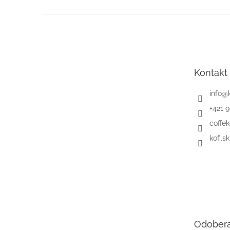
Z
á
p
ä
t
Kontakt
i
e
info
@
+421 
coffek
kofi.sk
Odobera