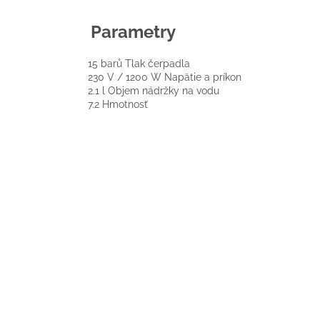
Parametry
15 barů
Tlak čerpadla
230 V / 1200 W
Napätie a príkon
2.1 l
Objem nádržky na vodu
7.2
Hmotnosť