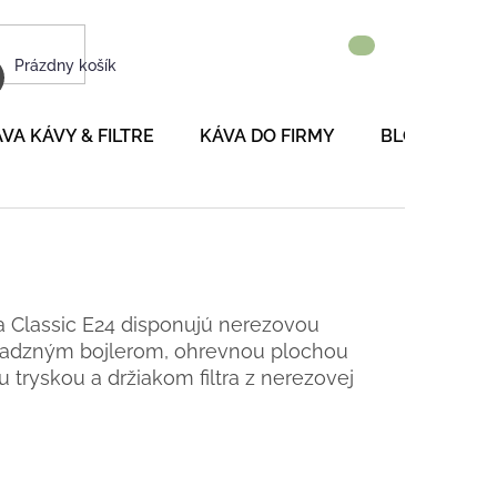
NÁKUPNÝ
Prázdny košík
KOŠÍK
VA KÁVY & FILTRE
KÁVA DO FIRMY
BLOG
P
 Classic E24 disponujú nerezovou
adzným bojlerom, ohrevnou plochou
u tryskou a držiakom filtra z nerezovej