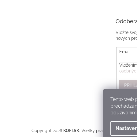
Odobera
Vložte svo
nových pr
Email
Vložením
osobnýc
PRIHL
Tento web p
prechádzaní
používaním.
Nastaven
Copyright 2026
KOFI.SK
. Všetky práva vyhradené.