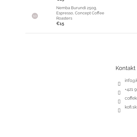
Nemba Burundi 250g,
Espresso, Concept Coffee
Roasters
€15
Z
á
p
ä
t
Kontakt
i
e
info
@
+421 
coffek
kofi.sk