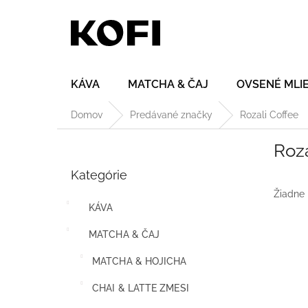
Prejsť
na
obsah
KÁVA
MATCHA & ČAJ
OVSENÉ MLI
Domov
Predávané značky
Rozali Coffee
B
Roza
o
Preskočiť
č
Kategórie
kategórie
n
ý
Žiadne
KÁVA
p
a
MATCHA & ČAJ
n
e
MATCHA & HOJICHA
l
CHAI & LATTE ZMESI