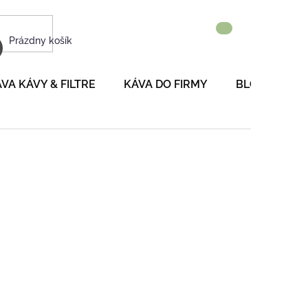
NÁKUPNÝ
Prázdny košík
KOŠÍK
VA KÁVY & FILTRE
KÁVA DO FIRMY
BLOG
P