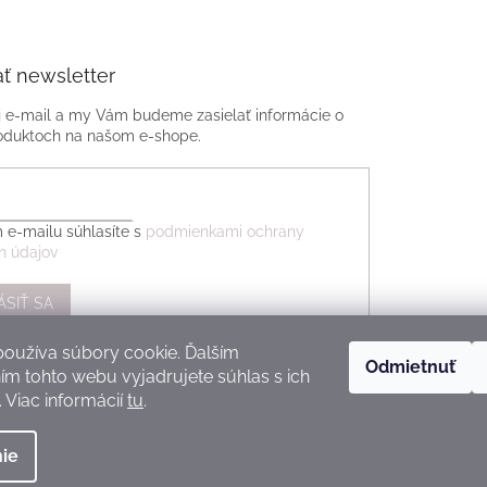
ť newsletter
j e-mail a my Vám budeme zasielať informácie o
oduktoch na našom e-shope.
 e-mailu súhlasíte s
podmienkami ochrany
h údajov
ÁSIŤ SA
oužíva súbory cookie. Ďalším
Odmietnuť
m tohto webu vyjadrujete súhlas s ich
 Viac informácií
tu
.
ie