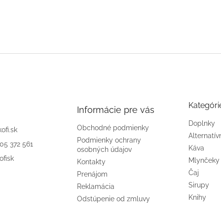
Kategóri
Informácie pre vás
Doplnky
Obchodné podmienky
kofi.sk
Alternatív
Podmienky ochrany
905 372 561
Káva
osobných údajov
ofisk
Mlynčeky
Kontakty
Čaj
Prenájom
Sirupy
Reklamácia
Knihy
Odstúpenie od zmluvy