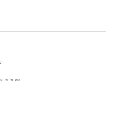
e
na príprava