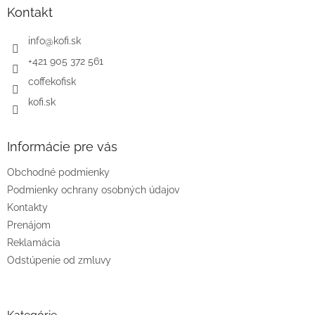
ä
Kontakt
t
i
info
@
kofi.sk
e
+421 905 372 561
coffekofisk
kofi.sk
Informácie pre vás
Obchodné podmienky
Podmienky ochrany osobných údajov
Kontakty
Prenájom
Reklamácia
Odstúpenie od zmluvy