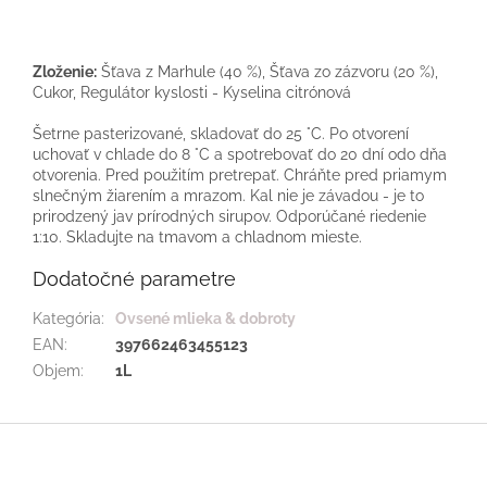
Zloženie:
Šťava z Marhule (40 %), Šťava zo zázvoru (20 %),
Cukor, Regulátor kyslosti - Kyselina citrónová
Šetrne pasterizované, skladovať do 25 °C. Po otvorení
uchovať v chlade do 8 °C a spotrebovať do 20 dní odo dňa
otvorenia. Pred použitím pretrepať. Chráňte pred priamym
slnečným žiarením a mrazom. Kal nie je závadou - je to
prirodzený jav prírodných sirupov. Odporúčané riedenie
1:10. Skladujte na tmavom a chladnom mieste.
Dodatočné parametre
Kategória
:
Ovsené mlieka & dobroty
EAN
:
397662463455123
Objem
:
1L
Z
á
p