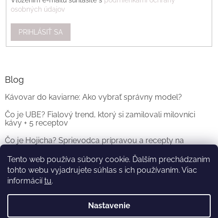
Vložením e-mailu súhlasíte s
podmienkami ochrany
osobných údajov
PRIHLÁSIŤ SA
Blog
Kávovar do kaviarne: Ako vybrať správny model?
Čo je UBE? Fialový trend, ktorý si zamilovali milovníci
kávy + 5 receptov
Čo je Hojicha? Sprievodca prípravou a recepty na
originálne Hojicha Latte
Tento web používa súbory cookie. Ďalším prechádzaním
tohto webu vyjadrujete súhlas s ich používaním. Viac
ARCHÍV
informácií
tu
.
Nastavenie
Vytvoril Shoptet
a
Adatelier