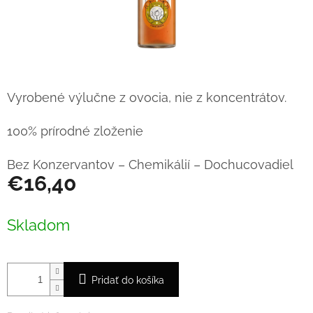
Vyrobené výlučne z ovocia, nie z koncentrátov.
100% prírodné zloženie
Bez Konzervantov – Chemikálií – Dochucovadiel
€16,40
Jednotková
cena:
Skladom
Pridať do košíka