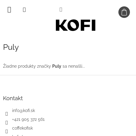
Prejsť
na
obsah
Puly
Žiadne produkty značky
Puly
sa nenašli...
Z
á
p
ä
Kontakt
t
i
info
@
kofi.sk
e
+421 905 372 561
coffekofisk