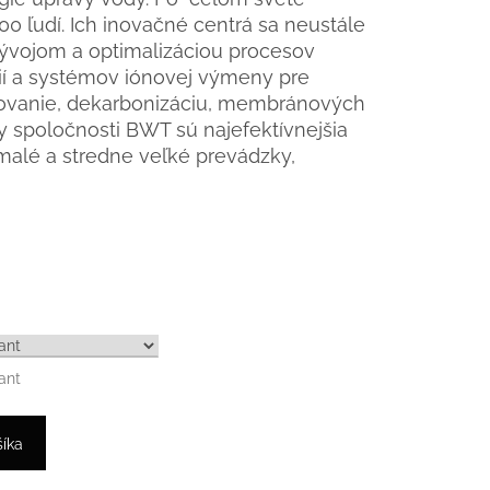
0 ľudí. Ich inovačné centrá sa neustále
ývojom a optimalizáciou procesov
édií a systémov iónovej výmeny pre
čovanie, dekarbonizáciu, membránových
ty spoločnosti BWT sú najefektívnejšia
malé a stredne veľké prevádzky,
ant
šíka