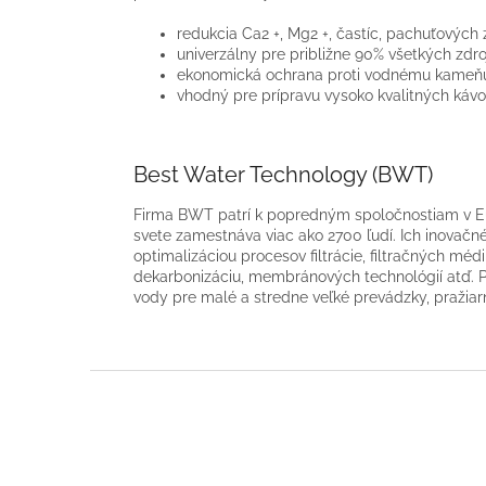
redukcia Ca2 +, Mg2 +, častíc, pachuťových 
univerzálny pre približne 90% všetkých zdro
ekonomická ochrana proti vodnému kameň
vhodný pre prípravu vysoko kvalitných káv
Best Water Technology (BWT)
Firma BWT patrí k popredným spoločnostiam v E
svete zamestnáva viac ako 2700 ľudí. Ich inovač
optimalizáciou procesov filtrácie, filtračných mé
dekarbonizáciu, membránových technológií atď. P
vody pre malé a stredne veľké prevádzky, pražia
Z
á
p
ä
t