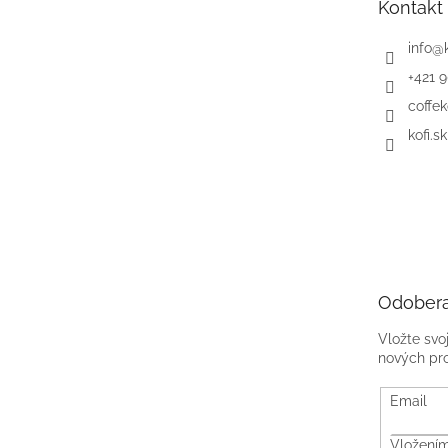
Kontakt
i
e
info
@
+421 
coffek
kofi.sk
Odobera
Vložte svo
nových pr
Email
Vložením