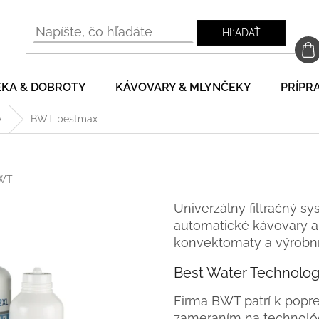
HĽADAŤ
EKA & DOBROTY
KÁVOVARY & MLYNČEKY
PRÍPRA
y
BWT bestmax
WT
Univerzálny filtračný s
automatické kávovary a
konvektomaty a výrobní
Best Water Technolo
Firma BWT patrí k popr
zameraním na technoló