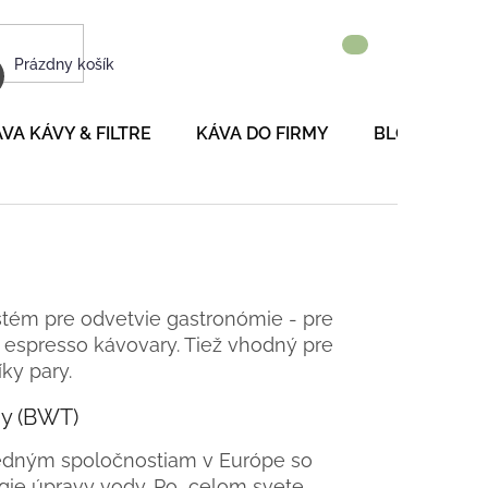
NÁKUPNÝ
Prázdny košík
KOŠÍK
VA KÁVY & FILTRE
KÁVA DO FIRMY
BLOG
P
ystém pre odvetvie gastronómie - pre
 espresso kávovary. Tiež vhodný pre
ky pary.
gy (BWT)
edným spoločnostiam v Európe so
gie úpravy vody. Po celom svete