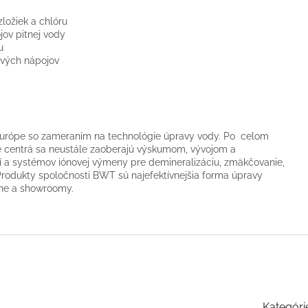
zložiek a chlóru
jov pitnej vody
u
ových nápojov
urópe so zameraním na technológie úpravy vody. Po celom
né centrá sa neustále zaoberajú výskumom, vývojom a
dií a systémov iónovej výmeny pre demineralizáciu, zmäkčovanie,
rodukty spoločnosti BWT sú najefektívnejšia forma úpravy
rne a showroomy.
Kategóri