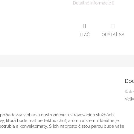
Detailné informácie
TLAČ
OPÝTAŤ SA
Dod
Kate
Veľk
ne požiadavky v oblasti gastronómie a stravovacích službách.
ávy, ktorá bude mať perfektnú chuť, arómu a krému. Ideálne je
 potrubia a konvektomaty. S ich naprosto čistou parou bude vaše