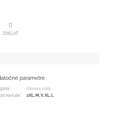
ZDIEĽAŤ
atočné parametre
gória
:
Úprava vody
osť kartuše
:
2XL, M, V, XL, L