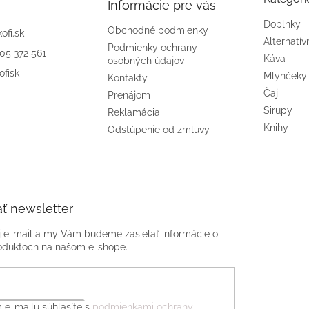
Informácie pre vás
Doplnky
Obchodné podmienky
kofi.sk
Alternatív
Podmienky ochrany
905 372 561
Káva
osobných údajov
ofisk
Mlynčeky
Kontakty
Čaj
Prenájom
Sirupy
Reklamácia
Knihy
Odstúpenie od zmluvy
ť newsletter
j e-mail a my Vám budeme zasielať informácie o
oduktoch na našom e-shope.
 e-mailu súhlasíte s
podmienkami ochrany