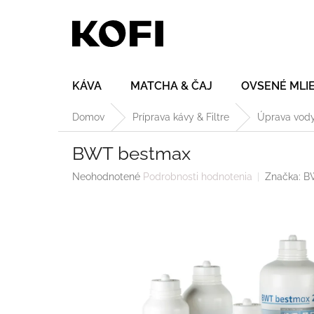
Prejsť
na
obsah
KÁVA
MATCHA & ČAJ
OVSENÉ MLI
Domov
Príprava kávy & Filtre
Úprava vod
BWT bestmax
Priemerné
Neohodnotené
Podrobnosti hodnotenia
Značka:
B
hodnotenie
produktu
je
0,0
z
5
hviezdičiek.