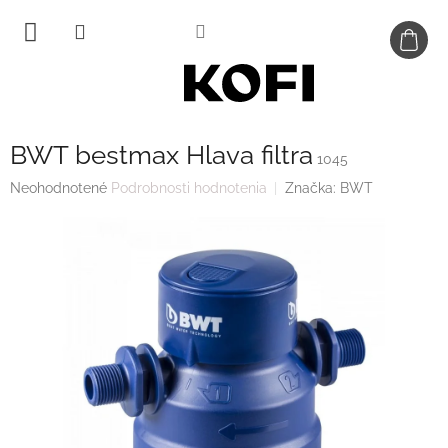
Prejsť
na
obsah
BWT bestmax Hlava filtra
1045
Priemerné
Neohodnotené
Podrobnosti hodnotenia
Značka:
BWT
hodnotenie
produktu
je
0,0
z
5
hviezdičiek.