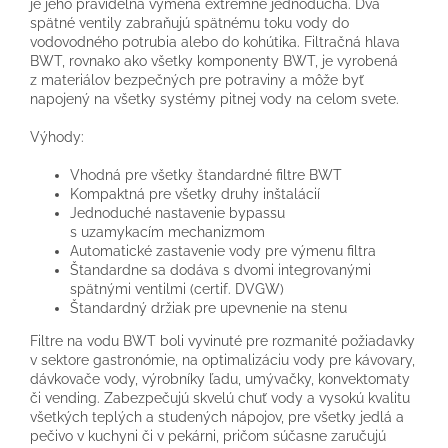
je jeho pravidelná výmena extrémne jednoduchá. Dva
spätné ventily zabraňujú spätnému toku vody do
vodovodného potrubia alebo do kohútika. Filtračná hlava
BWT, rovnako ako všetky komponenty BWT, je vyrobená
z materiálov bezpečných pre potraviny a môže byť
napojený na všetky systémy pitnej vody na celom svete.
Výhody:
Vhodná pre všetky štandardné filtre BWT
Kompaktná pre všetky druhy inštalácií
Jednoduché nastavenie bypassu
s uzamykacím mechanizmom
Automatické zastavenie vody pre výmenu filtra
Štandardne sa dodáva s dvomi integrovanými
spätnými ventilmi (certif. DVGW)
Štandardný držiak pre upevnenie na stenu
Filtre na vodu BWT boli vyvinuté pre rozmanité požiadavky
v sektore gastronómie, na optimalizáciu vody pre kávovary,
dávkovače vody, výrobníky ľadu, umývačky, konvektomaty
či vending. Zabezpečujú skvelú chuť vody a vysokú kvalitu
všetkých teplých a studených nápojov, pre všetky jedlá a
pečivo v kuchyni či v pekárni, pričom súčasne zaručujú