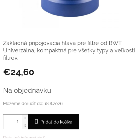
Základná pripojovacia hlava pre filtre od BWT.
Univerzálna, kompaktná pre všetky typy a veľkosti
filtrov.
€24,60
Jednotková
cena:
Na objednávku
Môžeme doručiť do:
18.8.2026
Pridať do košíka