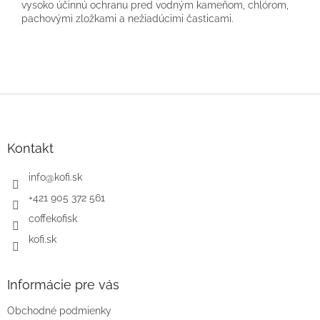
vysoko účinnú ochranu pred vodným kameňom, chlórom,
pachovými zložkami a nežiadúcimi časticami.
Z
á
p
ä
Kontakt
t
i
info
@
kofi.sk
e
+421 905 372 561
coffekofisk
kofi.sk
Informácie pre vás
Obchodné podmienky