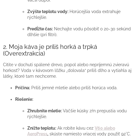
väčší odpor.
Zvýšte teplotu vody:
Horúcejšia voda extrahuje
rýchlejšie.
Predĺžte čas:
Nechajte vodu pôsobiť o 20-30 sekúnd
dlhšie (pri filtri).
2. Moja káva je príliš horká a trpká
(Overextrakcia)
Cítite v dochuti spálené drevo, popol alebo nepríjemnú zvieravú
horkosť? Voda v kávovom lôžku „dolovala“ príliš dlho a vytiahla aj
látky, ktoré tam nechceme.
Príčina:
Príliš jemné mletie alebo príliš horúca voda.
Riešenie:
Zhrubnite mletie:
Väčšie kúsky zŕn prepustia vodu
rýchlejšie.
Znížte teplotu:
Ak robíte kávu cez
V60 alebo
AeroPress
,
skúste namiesto vriacej vody použiť 92°C.