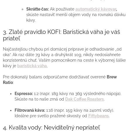
Skráťte čas:
Ak používate
automatický kávovar
,
skúste nastaviť menší objem vody na rovnakú dávku
kávy.
3. Zlaté pravidlo KOFI: Baristická váha je váš
priateľ
Najčastejšou chybou pri domácej príprave je odhadovanie „od
oka“. Ak raz dáte 7g kávy a druhýkrát 10g, nikdy nedosiahnete
konzistentnú chuť. Vaším pomocníkom na ceste k výbornej šálke
kávy je
baristická váha.
Pre dokonalý balans odporúčame dodržiavať overené
Brew
Ratio
:
Espresso:
1:2 (napr. 18g kávy na 36g výsledného nápoja).
Skúste na to naše zrná od
Dak Coffee Roasters
.
Filtrovaná káva:
1:16 (napr. 15g kávy na 240ml vody).
Ideálne pre svetlo pražené skvosty od
Fiftybeans
.
4. Kvalita vody: Neviditeľný nepriateľ