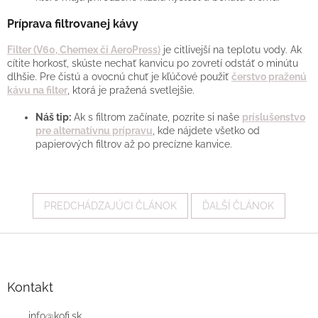
Príprava filtrovanej kávy
Filter (V60, Chemex či AeroPress)
je citlivejší na teplotu vody. Ak
cítite horkosť, skúste nechať kanvicu po zovretí odstáť o minútu
dlhšie. Pre čistú a ovocnú chuť je kľúčové použiť
čerstvo praženú
kávu na filter
, ktorá je pražená svetlejšie.
Náš tip:
Ak s filtrom začínate, pozrite si naše
príslušenstvo
pre alternatívnu prípravu
, kde nájdete všetko od
papierových filtrov až po precízne kanvice.
PREDCHÁDZAJÚCI ČLÁNOK
ĎALŠÍ ČLÁNOK
Z
á
p
ä
Kontakt
t
i
info
@
kofi.sk