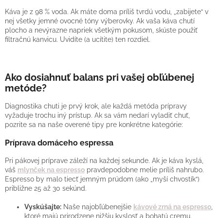
Káva je z 98 % voda. Ak máte doma príliš tvrdú vodu, „zabijete“ v
nej všetky jemné ovocné tóny výberovky. Ak vaša káva chutí
plocho a nevýrazne napriek všetkým pokusom, skúste použiť
filtračnú kanvicu. Uvidíte (a ucítite) ten rozdiel.
Ako dosiahnuť balans pri vašej obľúbenej
metóde?
Diagnostika chuti je prvý krok, ale každá metóda prípravy
vyžaduje trochu iný prístup. Ak sa vám nedarí vyladiť chuť,
pozrite sa na naše overené tipy pre konkrétne kategórie:
Príprava domáceho espressa
Pri pákovej príprave záleží na každej sekunde. Ak je káva kyslá,
váš
mlynček na espresso
pravdepodobne melie príliš nahrubo.
Espresso by malo tiecť jemným prúdom (ako „myší chvostík“)
približne 25 až 30 sekúnd.
Vyskúšajte:
Naše najobľúbenejšie
kávové zrná na espresso
,
ktoré majú prirodzene nižšiu kyslosť a bohatú cremu.