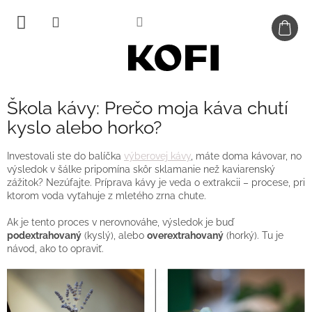
Prejsť
na
obsah
Škola kávy: Prečo moja káva chutí
kyslo alebo horko?
Investovali ste do balíčka
výberovej kávy
, máte doma kávovar, no
výsledok v šálke pripomína skôr sklamanie než kaviarenský
zážitok? Nezúfajte. Príprava kávy je veda o extrakcii – procese, pri
ktorom voda vyťahuje z mletého zrna chute.
Ak je tento proces v nerovnováhe, výsledok je buď
podextrahovaný
(kyslý), alebo
overextrahovaný
(horký). Tu je
návod, ako to opraviť.