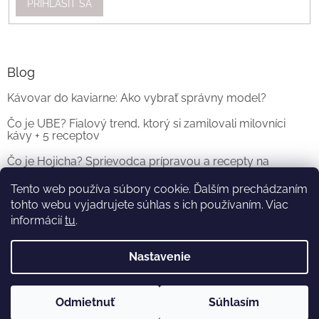
PRIHLÁSIŤ SA
Blog
Kávovar do kaviarne: Ako vybrať správny model?
Čo je UBE? Fialový trend, ktorý si zamilovali milovníci
kávy + 5 receptov
Čo je Hojicha? Sprievodca prípravou a recepty na
originálne Hojicha Latte
Tento web používa súbory cookie. Ďalším prechádzaním
tohto webu vyjadrujete súhlas s ich používaním. Viac
ARCHÍV
informácií
tu
.
Nastavenie
Vytvoril Shoptet
a
Adatelier
Odmietnuť
Súhlasím
Copyright 2026
KOFI.SK
. Všetky práva vyhradené.