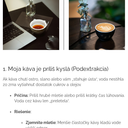
1. Moja káva je príliš kyslá (Podextrakcia)
Ak káva chutí ostro, slano alebo vám „sťahuje ústa“, voda nestihla
zo zrna vytiahnuť dostatok cukrov a olejov.
Príčina:
Príliš hrubé mletie alebo príliš krátky čas lúhovania.
Voda cez kávu len „preletela“.
Riešenie:
Zjemnite mletie:
Menšie čiastočky kávy kladú vode