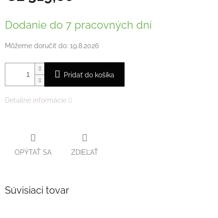
Jednotková
cena:
Dodanie do 7 pracovných dní
Môžeme doručiť do:
19.8.2026
Pridať do košíka
Detailné informácie
OPÝTAŤ SA
ZDIEĽAŤ
Súvisiaci tovar