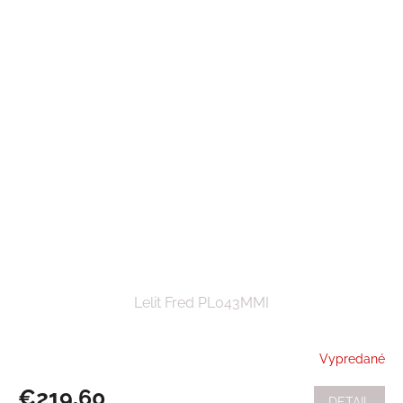
Lelit Fred PL043MMI
Vypredané
€219,60
DETAIL