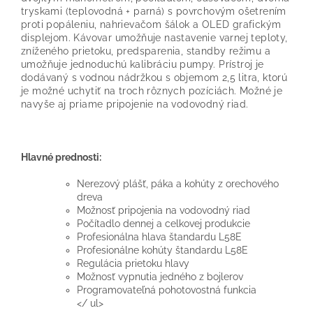
tryskami (teplovodná + parná) s povrchovým ošetrením
proti popáleniu, nahrievačom šálok a OLED grafickým
displejom. Kávovar umožňuje nastavenie varnej teploty,
zníženého prietoku, predsparenia, standby režimu a
umožňuje jednoduchú kalibráciu pumpy. Prístroj je
dodávaný s vodnou nádržkou s objemom 2,5 litra, ktorú
je možné uchytiť na troch rôznych pozíciách. Možné je
navyše aj priame pripojenie na vodovodný riad.
Hlavné prednosti:
Nerezový plášť, páka a kohúty z orechového
dreva
Možnosť pripojenia na vodovodný riad
Počítadlo dennej a celkovej produkcie
Profesionálna hlava štandardu L58E
Profesionálne kohúty štandardu L58E
Regulácia prietoku hlavy
Možnosť vypnutia jedného z bojlerov
Programovateľná pohotovostná funkcia
</ ul>