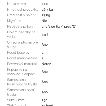
Hĺbka v mm
:
400
Hmotnosť produktu
:
26,5 kg
Hmotnosť v balení
:
27 kg
Mlynček
:
Nie
Napätie a príkon
:
230 V 50 Hz / 1400 W
Objem nádržky na
2,5 l
vodu
:
Ohrevná plocha pre
Áno
šálky
:
Počet bojlerov
:
2
Počet manometrov
:
2
Povrchový materiál
:
Nerez
Pripojenie na
Áno
vodovod / odpad
:
Samostatná
Áno
horúcovodná tryska
:
Samostatná parní
Áno
tryska
:
Šírka v mm
:
290
Tlak čerpadla
:
15 barů