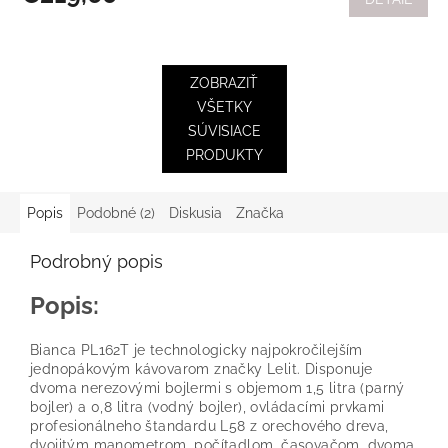
ZOBRAZIŤ
VŠETKY
SÚVISIACE
PRODUKTY
Popis
Podobné (2)
Diskusia
Značka
Podrobný popis
Popis:
Bianca PL162T je technologicky najpokročilejším
jednopákovým kávovarom značky Lelit. Disponuje
dvoma nerezovými bojlermi s objemom 1,5 litra (parný
bojler) a 0,8 litra (vodný bojler), ovládacími prvkami
profesionálneho štandardu L58 z orechového dreva,
dvojitým manometrom, počítadlom, časovačom, dvoma