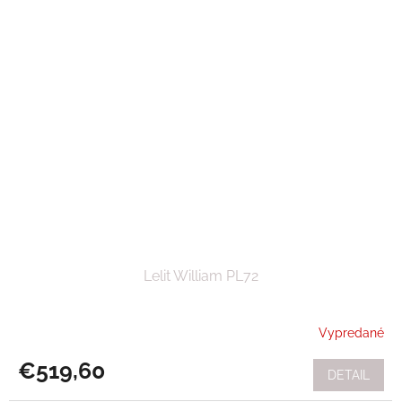
Lelit William PL72
Vypredané
€519,60
DETAIL