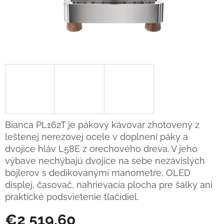
Bianca PL162T je pákový kávovar zhotovený z
leštenej nerezovej ocele v doplnení páky a
dvojice hláv L58E z orechového dreva. V jeho
výbave nechýbajú dvojice na sebe nezávislých
bojlerov s dedikovanými manometre, OLED
displej, časovač, nahrievacia plocha pre šálky ani
praktické podsvietenie tlačidiel.
€2 519,60