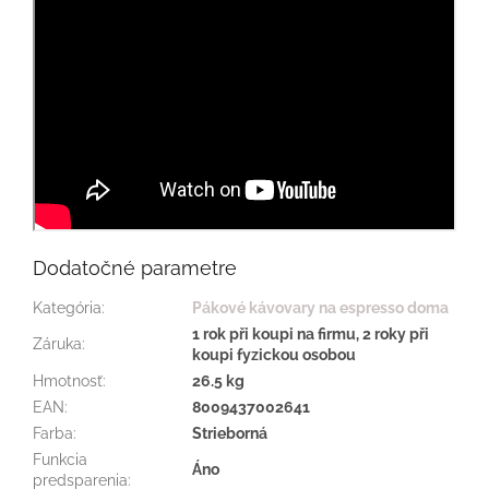
Dodatočné parametre
Kategória
:
Pákové kávovary na espresso doma
1 rok při koupi na firmu, 2 roky při
Záruka
:
koupi fyzickou osobou
Hmotnosť
:
26.5 kg
EAN
:
8009437002641
Farba
:
Strieborná
Funkcia
Áno
predsparenia
: