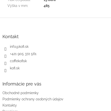
Výška v mm
:
485
Z
á
p
ä
Kontakt
t
i
info
@
kofi.sk
e
+421 905 372 561
coffekofisk
kofi.sk
Informácie pre vás
Obchodné podmienky
Podmienky ochrany osobných údajov
Kontakty