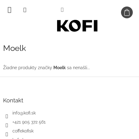
Prejsť
na
obsah
Moelk
Žiadne produkty značky
Moelk
sa nenašli...
Z
á
p
ä
Kontakt
t
i
info
@
kofi.sk
e
+421 905 372 561
coffekofisk