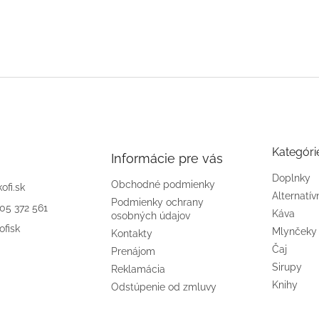
Kategóri
Informácie pre vás
Doplnky
Obchodné podmienky
kofi.sk
Alternatív
Podmienky ochrany
905 372 561
Káva
osobných údajov
ofisk
Mlynčeky
Kontakty
Čaj
Prenájom
Sirupy
Reklamácia
Knihy
Odstúpenie od zmluvy