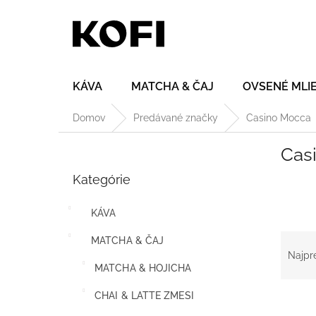
Prejsť
na
obsah
KÁVA
MATCHA & ČAJ
OVSENÉ MLI
Domov
Predávané značky
Casino Mocca
B
Cas
o
Preskočiť
č
Kategórie
kategórie
n
ý
KÁVA
p
a
R
MATCHA & ČAJ
n
a
Najpr
e
d
MATCHA & HOJICHA
l
e
CHAI & LATTE ZMESI
V
n
ý