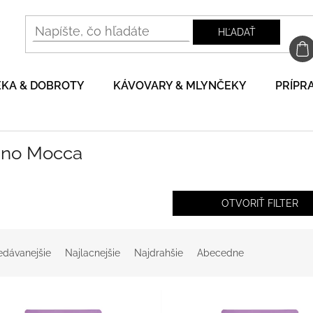
HĽADAŤ
EKA & DOBROTY
KÁVOVARY & MLYNČEKY
PRÍPRA
ino Mocca
OTVORIŤ FILTER
edávanejšie
Najlacnejšie
Najdrahšie
Abecedne