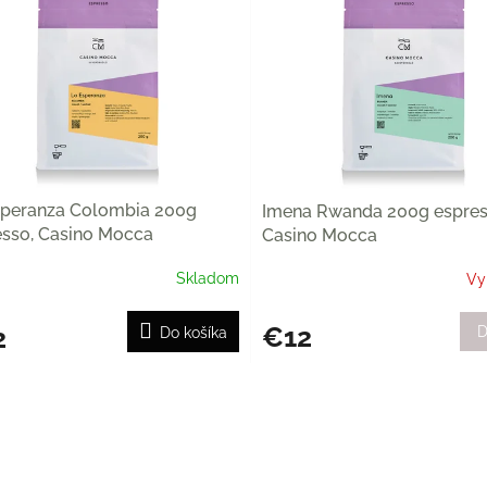
speranza Colombia 200g
Imena Rwanda 200g espres
esso, Casino Mocca
Casino Mocca
Skladom
Vy
€12
2
D
Do košíka
O
v
l
á
d