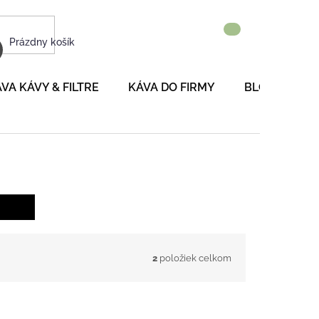
NÁKUPNÝ
Prázdny košík
KOŠÍK
VA KÁVY & FILTRE
KÁVA DO FIRMY
BLOG
P
2
položiek celkom