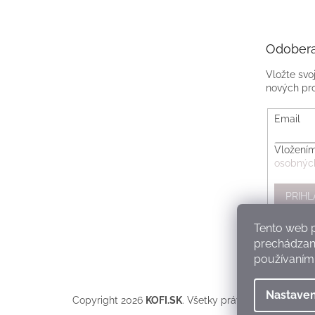
Odobera
Vložte svo
nových pr
Email
Vložením
osobnýc
PRIHL
Tento web p
prechádzaní
používaním.
Nastaven
Copyright 2026
KOFI.SK
. Všetky práva vyhradené.