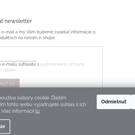
ť newsletter
j e-mail a my Vám budeme zasielať informácie o
oduktoch na našom e-shope.
 e-mailu súhlasíte s
podmienkami ochrany
h údajov
ÁSIŤ SA
oužíva súbory cookie. Ďalším
Odmietnuť
m tohto webu vyjadrujete súhlas s ich
 Viac informácií
tu
.
ie