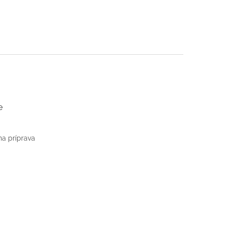
e
na príprava