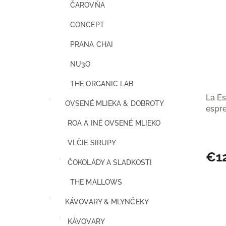
i
ČAROVŇA
p
e
i
p
CONCEPT
s
r
p
o
PRANA CHAI
r
d
NU3O
o
u
d
k
THE ORGANIC LAB
u
t
La E
k
o
OVSENÉ MLIEKA & DOBROTY
espr
t
v
o
ROA A INÉ OVSENÉ MLIEKO
v
VLČIE SIRUPY
€1
ČOKOLÁDY A SLADKOSTI
THE MALLOWS
KÁVOVARY & MLYNČEKY
KÁVOVARY