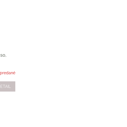
so,
predané
ETAIL