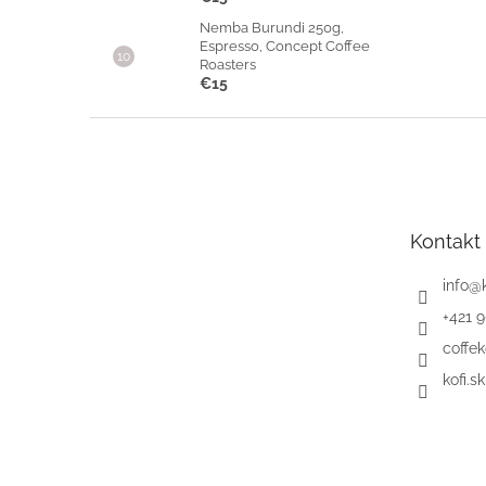
Nemba Burundi 250g,
Espresso, Concept Coffee
Roasters
€15
Z
á
p
ä
t
Kontakt
i
e
info
@
+421 
coffek
kofi.sk