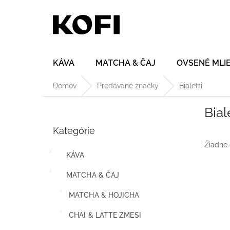
Prejsť
na
obsah
KÁVA
MATCHA & ČAJ
OVSENÉ MLI
Domov
Predávané značky
Bialetti
B
Bial
o
Preskočiť
č
Kategórie
kategórie
n
ý
Žiadne
KÁVA
p
a
MATCHA & ČAJ
n
e
MATCHA & HOJICHA
l
CHAI & LATTE ZMESI