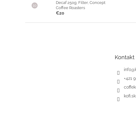
Decaf 250g, Filter, Concept
Coffee Roasters
€20
Z
á
p
ä
t
Kontakt
i
e
info
@
+421 
coffek
kofi.sk