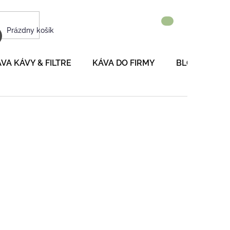
NÁKUPNÝ
Prázdny košík
KOŠÍK
VA KÁVY & FILTRE
KÁVA DO FIRMY
BLOG
P