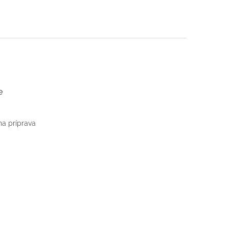
e
na príprava