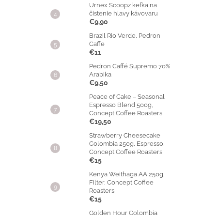
Urnex Scoopz kefka na
čistenie hlavy kávovaru
€9,90
Brazil Rio Verde, Pedron
Caffe
€11
Pedron Caffé Supremo 70%
Arabika
€9,50
Peace of Cake – Seasonal
Espresso Blend 500g,
Concept Coffee Roasters
€19,50
Strawberry Cheesecake
Colombia 250g, Espresso,
Concept Coffee Roasters
€15
Kenya Weithaga AA 250g,
Filter, Concept Coffee
Roasters
€15
Golden Hour Colombia