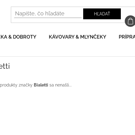
HĽADAŤ
EKA & DOBROTY
KÁVOVARY & MLYNČEKY
PRÍPRA
etti
 produkty značky
Bialetti
sa nenašli...