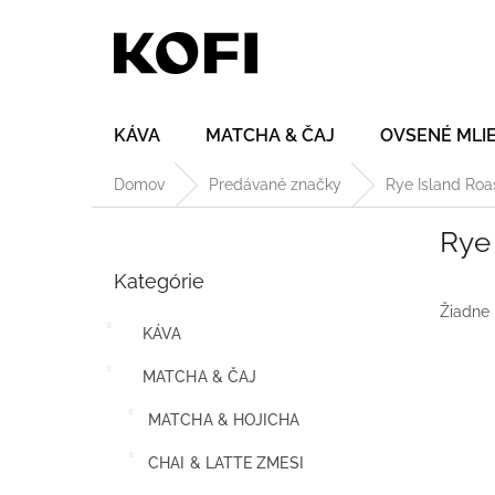
Prejsť
na
obsah
KÁVA
MATCHA & ČAJ
OVSENÉ MLI
Domov
Predávané značky
Rye Island Roa
B
Rye 
o
Preskočiť
č
Kategórie
kategórie
n
ý
Žiadne
KÁVA
p
a
MATCHA & ČAJ
n
e
MATCHA & HOJICHA
l
CHAI & LATTE ZMESI