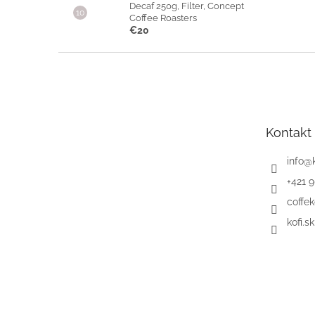
Decaf 250g, Filter, Concept
Coffee Roasters
€20
Z
á
p
ä
t
Kontakt
i
e
info
@
+421 
coffek
kofi.sk