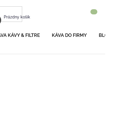
NÁKUPNÝ
Prázdny košík
KOŠÍK
VA KÁVY & FILTRE
KÁVA DO FIRMY
BLOG
P