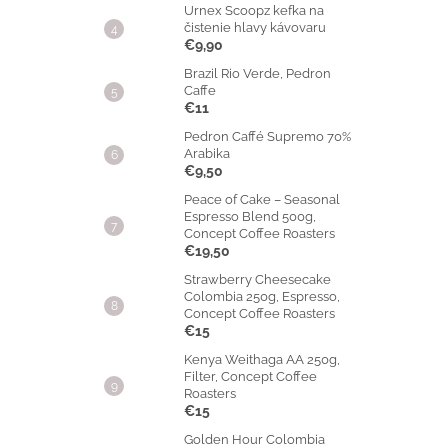
Urnex Scoopz kefka na
čistenie hlavy kávovaru
€9,90
Brazil Rio Verde, Pedron
Caffe
€11
Pedron Caffé Supremo 70%
Arabika
€9,50
Peace of Cake – Seasonal
Espresso Blend 500g,
Concept Coffee Roasters
€19,50
Strawberry Cheesecake
Colombia 250g, Espresso,
Concept Coffee Roasters
€15
Kenya Weithaga AA 250g,
Filter, Concept Coffee
Roasters
€15
Golden Hour Colombia