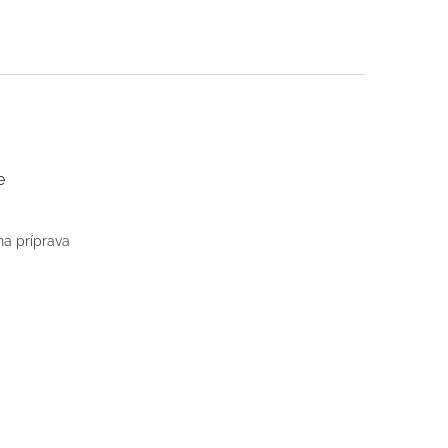
e
na príprava