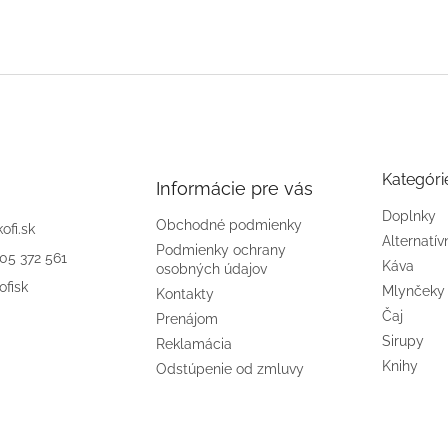
Kategóri
Informácie pre vás
Doplnky
Obchodné podmienky
kofi.sk
Alternatív
Podmienky ochrany
905 372 561
Káva
osobných údajov
ofisk
Mlynčeky
Kontakty
Čaj
Prenájom
Sirupy
Reklamácia
Knihy
Odstúpenie od zmluvy