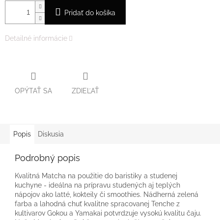
Pridať do košíka
Detailné informácie
OPÝTAŤ SA
ZDIEĽAŤ
Popis
Diskusia
Podrobný popis
Kvalitná Matcha na použitie do baristiky a studenej
kuchyne - ideálna na prípravu studených aj teplých
nápojov ako latté, kokteily či smoothies. Nádherná zelená
farba a lahodná chuť kvalitne spracovanej Tenche z
kultivarov Gokou a Yamakai potvrdzuje vysokú kvalitu čaju.