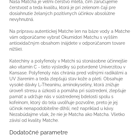
Naša Matcha je veľmi čerstvo mletá, čím zaručujeme
čerstvosť a teda kvalitu, ktorá je pri zelenom čaji pre
dosiahnutie želaných pozitívnych účinkov absolútne
nevyhnutná.
Na prípravu autentickej Matche len na báze vody a Matche
vám odporúčame vybrať Okumidori Matchu s vyšším
antioxidačným obsahom (nájdete v odporúčanom tovare
nižšie).
Katechíny a polyfenoly v Matchi sú stonásobne účinnejšie
ako vitamín C - tieto výsledky sú potvrdené Univerzitou v
Kansase. Polyfenoly nás chránia pred voľnými radikálmi a
UV žiarením a teda zlepšujú stav kože a pleti. Obsahuje
vysoké dávky L-Theanínu, aminokyseliny, ktorá znižuje
úroveň stresu a úzkosti a pomáha pri sústredení, zlepšuje
pamäť a udržuje nás v sústredenej bdelosti spolu s
kofeínom, ktorý do tela uvoľňuje pozvoľne, preto je jej
účinok nenapodobiteľne dlhší, než napríklad u kávy.
Nezabúdajme však, že nie je Matcha ako Matcha. Všetko
závisí od kvality Matche.
Dodatočné parametre