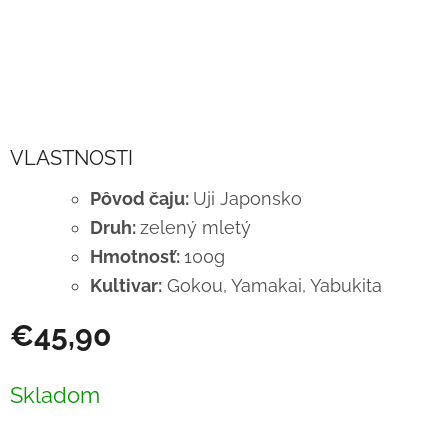
VLASTNOSTI
Pôvod čaju:
Uji Japonsko
Druh:
zelený mletý
Hmotnosť:
100g
Kultivar:
Gokou, Yamakai, Yabukita
€45,90
Jednotková
cena:
Skladom