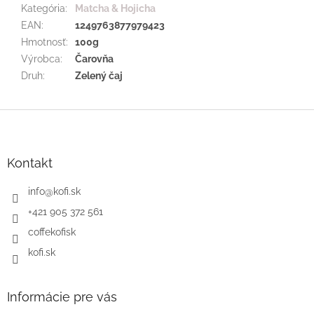
Kategória
:
Matcha & Hojicha
EAN
:
1249763877979423
Hmotnosť
:
100g
Výrobca
:
Čarovňa
Druh
:
Zelený čaj
Z
á
p
ä
Kontakt
t
i
info
@
kofi.sk
e
+421 905 372 561
coffekofisk
kofi.sk
Informácie pre vás