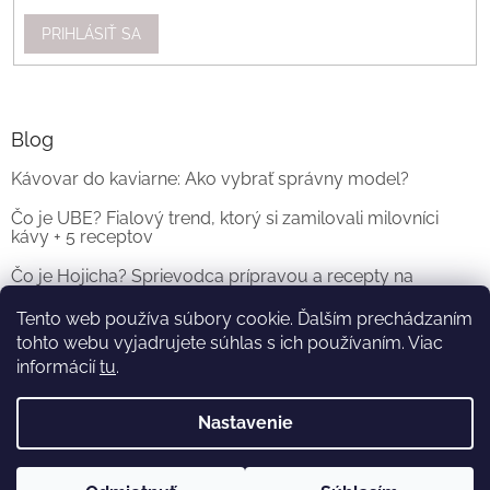
PRIHLÁSIŤ SA
Blog
Kávovar do kaviarne: Ako vybrať správny model?
Čo je UBE? Fialový trend, ktorý si zamilovali milovníci
kávy + 5 receptov
Čo je Hojicha? Sprievodca prípravou a recepty na
originálne Hojicha Latte
Tento web používa súbory cookie. Ďalším prechádzaním
tohto webu vyjadrujete súhlas s ich používaním. Viac
ARCHÍV
informácií
tu
.
Nastavenie
Vytvoril Shoptet
a
Adatelier