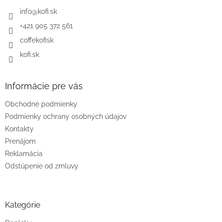
t
i
info
@
kofi.sk
e
+421 905 372 561
coffekofisk
kofi.sk
Informácie pre vás
Obchodné podmienky
Podmienky ochrany osobných údajov
Kontakty
Prenájom
Reklamácia
Odstúpenie od zmluvy
Kategórie