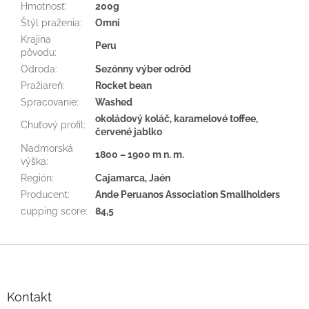
Hmotnosť
:
200g
Štýl praženia
:
Omni
Krajina
Peru
pôvodu
:
Odroda
:
Sezónny výber odrôd
Pražiareň
:
Rocket bean
Spracovanie
:
Washed
okoládový koláč, karamelové toffee,
Chuťový profil
:
červené jablko
Nadmorská
1800 – 1900 m n. m.
výška
:
Región
:
Cajamarca, Jaén
Producent
:
Ande Peruanos Association Smallholders
cupping score
:
84,5
Z
á
p
ä
Kontakt