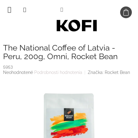
Prejsť
na
obsah
The National Coffee of Latvia -
Peru, 200g, Omni, Rocket Bean
5953
Priemerné
Neohodnotené
Podrobnosti hodnotenia
Značka:
Rocket Bean
hodnotenie
produktu
je
0,0
z
5
hviezdičiek.