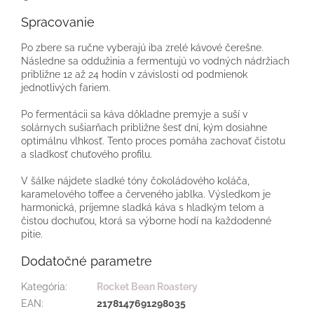
Spracovanie
Po zbere sa ručne vyberajú iba zrelé kávové čerešne.
Následne sa oddužinia a fermentujú vo vodných nádržiach
približne 12 až 24 hodín v závislosti od podmienok
jednotlivých fariem.
Po fermentácii sa káva dôkladne premyje a suší v
solárnych sušiarňach približne šesť dní, kým dosiahne
optimálnu vlhkosť. Tento proces pomáha zachovať čistotu
a sladkosť chuťového profilu.
V šálke nájdete sladké tóny čokoládového koláča,
karamelového toffee a červeného jablka. Výsledkom je
harmonická, príjemne sladká káva s hladkým telom a
čistou dochuťou, ktorá sa výborne hodí na každodenné
pitie.
Dodatočné parametre
Kategória
:
Rocket Bean Roastery
EAN
:
2178147691298035