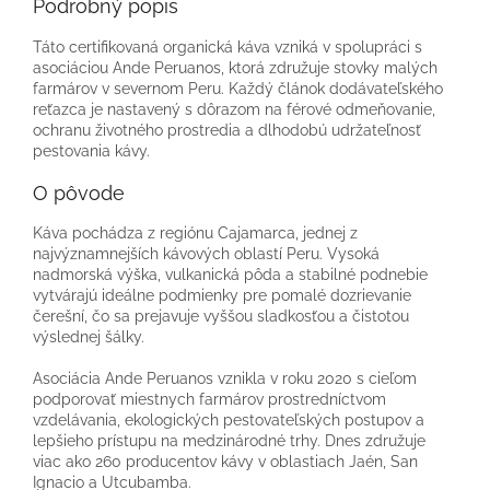
Podrobný popis
Táto certifikovaná organická káva vzniká v spolupráci s
asociáciou Ande Peruanos, ktorá združuje stovky malých
farmárov v severnom Peru. Každý článok dodávateľského
reťazca je nastavený s dôrazom na férové odmeňovanie,
ochranu životného prostredia a dlhodobú udržateľnosť
pestovania kávy.
O pôvode
Káva pochádza z regiónu Cajamarca, jednej z
najvýznamnejších kávových oblastí Peru. Vysoká
nadmorská výška, vulkanická pôda a stabilné podnebie
vytvárajú ideálne podmienky pre pomalé dozrievanie
čerešní, čo sa prejavuje vyššou sladkosťou a čistotou
výslednej šálky.
Asociácia Ande Peruanos vznikla v roku 2020 s cieľom
podporovať miestnych farmárov prostredníctvom
vzdelávania, ekologických pestovateľských postupov a
lepšieho prístupu na medzinárodné trhy. Dnes združuje
viac ako 260 producentov kávy v oblastiach Jaén, San
Ignacio a Utcubamba.