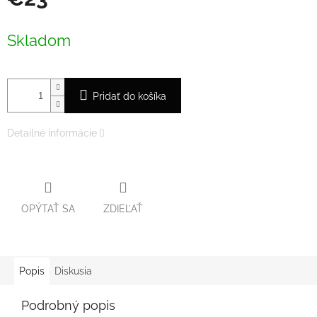
Jednotková
cena:
Skladom
Pridať do košíka
Detailné informácie
OPÝTAŤ SA
ZDIEĽAŤ
Popis
Diskusia
Podrobný popis