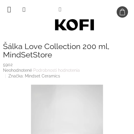
Prejsť
na
obsah
Šálka Love Collection 200 ml,
MindSetStore
5902
Priemerné
Neohodnotené
Podrobnosti hodnotenia
hodnotenie
Značka:
Mindset Ceramics
produktu
je
0,0
z
5
hviezdičiek.