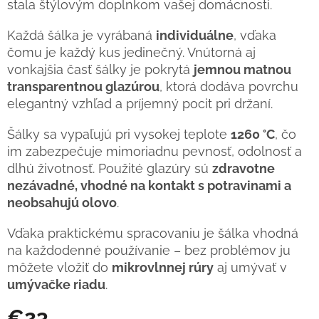
stala štýlovým doplnkom vašej domácnosti.
Každá šálka je vyrábaná
individuálne
, vďaka
čomu je každý kus jedinečný. Vnútorná aj
vonkajšia časť šálky je pokrytá
jemnou matnou
transparentnou glazúrou
, ktorá dodáva povrchu
elegantný vzhľad a príjemný pocit pri držaní.
Šálky sa vypaľujú pri vysokej teplote
1260 °C
, čo
im zabezpečuje mimoriadnu pevnosť, odolnosť a
dlhú životnosť. Použité glazúry sú
zdravotne
nezávadné, vhodné na kontakt s potravinami a
neobsahujú olovo
.
Vďaka praktickému spracovaniu je šálka vhodná
na každodenné používanie – bez problémov ju
môžete vložiť do
mikrovlnnej rúry
aj umývať v
umývačke riadu
.
€23