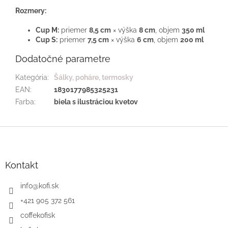
Rozmery:
Cup M:
priemer
8,5 cm
× výška
8 cm
, objem
350 ml
Cup S:
priemer
7,5 cm
× výška
6 cm
, objem
200 ml
Dodatočné parametre
Kategória
:
Šálky, poháre, termosky
EAN
:
1830177985325231
Farba
:
biela s ilustráciou kvetov
Z
á
p
ä
Kontakt
t
i
info
@
kofi.sk
e
+421 905 372 561
coffekofisk