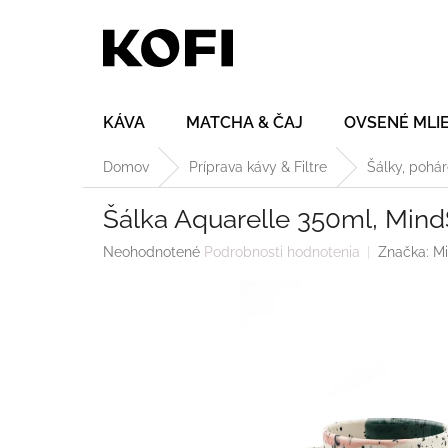
Prejsť
na
obsah
KÁVA
MATCHA & ČAJ
OVSENÉ MLI
Domov
Príprava kávy & Filtre
Šálky, pohá
Šálka Aquarelle 350ml, Mind
Priemerné
Neohodnotené
Podrobnosti hodnotenia
Značka:
Mi
hodnotenie
produktu
je
0,0
z
5
hviezdičiek.