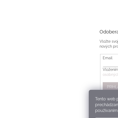
Odobera
Vložte svo
nových pr
Email
Vložením
osobnýc
PRIHL
Tento web p
prechádzaní
používaním.