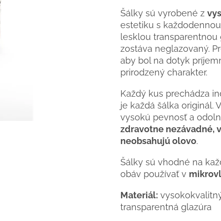
Šálky sú vyrobené z
vy
estetiku s každodennou 
lesklou transparentnou g
zostáva neglazovaný. Pre
aby bol na dotyk príjem
prirodzený charakter.
Každý kus prechádza i
je každá šálka originál. 
vysokú pevnosť a odolno
zdravotne nezávadné, v
neobsahujú olovo
.
Šálky sú vhodné na kaž
obáv používať v
mikrovl
Materiál:
vysokokvalitný
transparentná glazúra