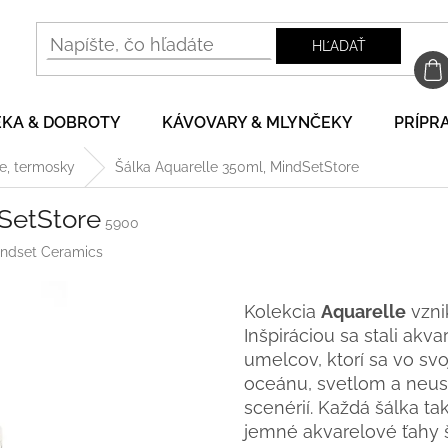
HĽADAŤ
EKA & DOBROTY
KÁVOVARY & MLYNČEKY
PRÍPRA
re, termosky
Šálka Aquarelle 350ml, MindSetStore
SetStore
5900
ndset Ceramics
Kolekcia
Aquarelle
vzni
Inšpiráciou sa stali ak
umelcov, ktorí sa vo sv
oceánu, svetlom a neus
scenérií. Každá šálka ta
jemné akvarelové ťahy š