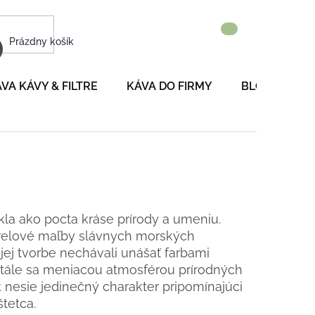
NÁKUPNÝ
Prázdny košík
KOŠÍK
VA KÁVY & FILTRE
KÁVA DO FIRMY
BLOG
P
kla ako pocta kráse prírody a umeniu.
varelové maľby slávnych morských
ojej tvorbe nechávali unášať farbami
tále sa meniacou atmosférou prírodných
k nesie jedinečný charakter pripomínajúci
tetca.