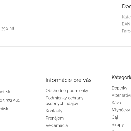
Dod
Kate
EAN
 350 ml
Farb
Kategóri
Informácie pre vás
Doplnky
Obchodné podmienky
kofi.sk
Alternatív
Podmienky ochrany
905 372 561
Káva
osobných údajov
ofisk
Mlynčeky
Kontakty
Čaj
Prenájom
Sirupy
Reklamácia