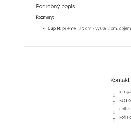
Podrobný popis
Rozmery:
Cup M:
priemer 8,5 cm × výška 8 cm, objem
Z
á
p
ä
t
Kontakt
i
e
info
@
+421 
coffek
kofi.sk