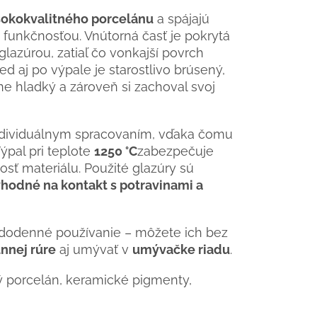
sokokvalitného porcelánu
a spájajú
funkčnosťou. Vnútorná časť je pokrytá
lazúrou, zatiaľ čo vonkajší povrch
d aj po výpale je starostlivo brúsený,
ne hladký a zároveň si zachoval svoj
ndividuálnym spracovaním, vďaka čomu
Výpal pri teplote
1250 °C
zabezpečuje
sť materiálu. Použité glazúry sú
hodné na kontakt s potravinami a
dodenné používanie – môžete ich bez
nnej rúre
aj umývať v
umývačke riadu
.
 porcelán, keramické pigmenty,