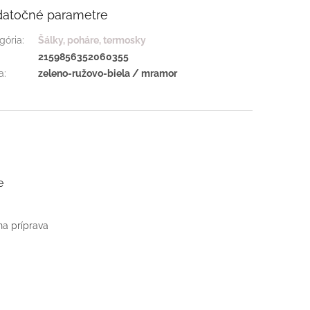
atočné parametre
gória
:
Šálky, poháre, termosky
:
2159856352060355
a
:
zeleno-ružovo-biela / mramor
e
na príprava