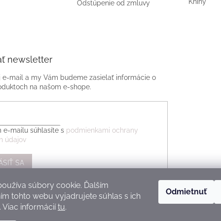
Knihy
Odstúpenie od zmluvy
ť newsletter
j e-mail a my Vám budeme zasielať informácie o
oduktoch na našom e-shope.
 e-mailu súhlasíte s
podmienkami ochrany
h údajov
ÁSIŤ SA
oužíva súbory cookie. Ďalším
Odmietnuť
m tohto webu vyjadrujete súhlas s ich
 Viac informácií
tu
.