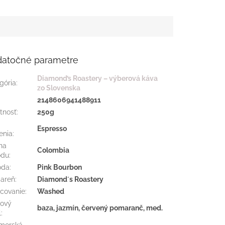
atočné parametre
Diamond’s Roastery – výberová káva
gória
:
zo Slovenska
:
2148606941488911
tnosť
:
250g
Espresso
enia
:
ina
Colombia
odu
:
oda
:
Pink Bourbon
iareň
:
Diamond´s Roastery
covanie
:
Washed
ový
baza, jazmín, červený pomaranč, med.
l
:
morská