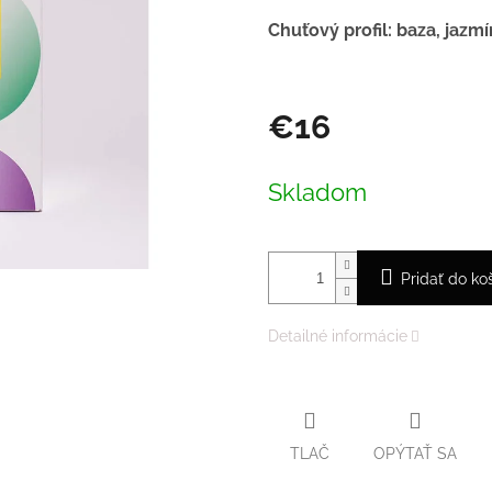
Chuťový profil:
baza, jazm
€16
Jednotková
cena:
Skladom
Pridať do ko
Detailné informácie
TLAČ
OPÝTAŤ SA