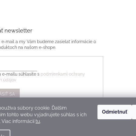
ť newsletter
j e-mail a my Vám budeme zasielať informácie o
oduktoch na našom e-shope.
 e-mailu súhlasíte s
podmienkami ochrany
h údajov
ÁSIŤ SA
oužíva súbory cookie. Ďalším
Odmietnuť
m tohto webu vyjadrujete súhlas s ich
 Viac informácií
tu
.