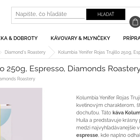
HĽADAŤ
EKA & DOBROTY
KÁVOVARY & MLYNČEKY
PRÍPRA
Diamond's Roastery
Kolumbia Yenifer Rojas Trujillo 250g, E
llo 250g, Espresso, Diamonds Roaster
amonds Roastery
Kolumbia Yenifer Rojas Truji
kvetinovým charakterom, š
dochuťou. Táto
káva Kolum
Huila a predstavuje krásny 
medzi najvyhľadávanejšie vo
e
spresse
, kde naplno odhal