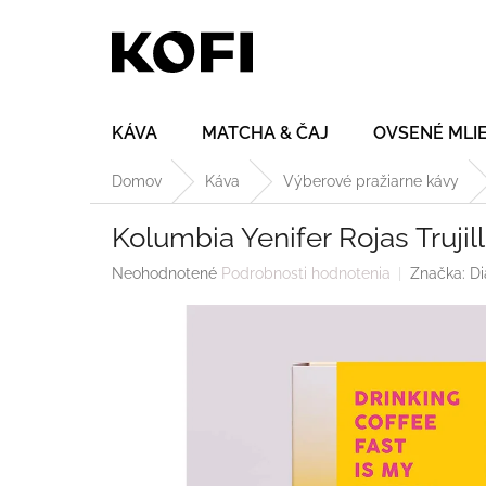
Prejsť
na
obsah
KÁVA
MATCHA & ČAJ
OVSENÉ MLI
Domov
Káva
Výberové pražiarne kávy
Kolumbia Yenifer Rojas Truji
Priemerné
Neohodnotené
Podrobnosti hodnotenia
Značka:
Di
hodnotenie
produktu
je
0,0
z
5
hviezdičiek.