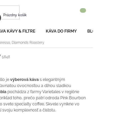
NÁKUPNÝ
Prázdny košík
KOŠÍK
VA KÁVY & FILTRE
KÁVA DO FIRMY
BLOG
P
spresso, Diamonds Roastery
y
5848
llo je
výberová káva
s elegantným
ťavnatou ovocnosťou a dlhou sladkou
bia
pochádza z farmy Varietales v regióne
príklad toho, prečo patrí odroda Pink Bourbon
 svete specialty coffee. Skvele vynikne vo
í svoju komplexnosť a čistotu.