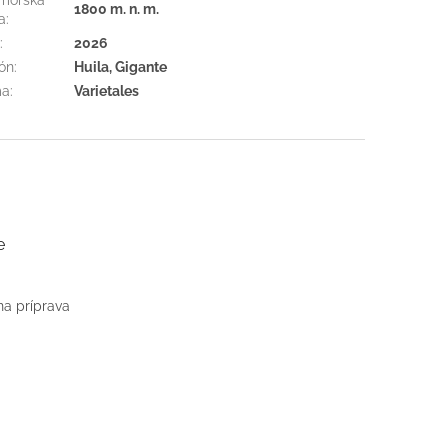
1800 m. n. m.
a
:
r
:
2026
ón
:
Huila, Gigante
ma
:
Varietales
e
na príprava