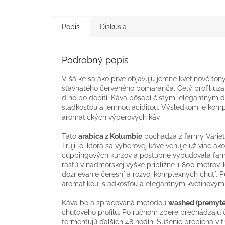
Popis
Diskusia
Podrobný popis
V šálke sa ako prvé objavujú jemné kvetinové tón
šťavnatého červeného pomaranča. Celý profil uza
dlho po dopití. Káva pôsobí čistým, elegantný
sladkosťou a jemnou aciditou. Výsledkom je kom
aromatických výberových káv.
Táto
arabica z Kolumbie
pochádza z farmy Varieta
Trujillo, ktorá sa výberovej káve venuje už viac a
cuppingových kurzov a postupne vybudovala far
rastú v nadmorskej výške približne 1 800 metrov
dozrievanie čerešní a rozvoj komplexných chutí.
aromatikou, sladkosťou a elegantným kvetinovým
Káva bola spracovaná metódou
washed (premyté
chuťového profilu. Po ručnom zbere prechádzajú 
fermentujú ďalších 48 hodín. Sušenie prebieha v 