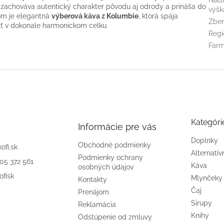
 zachováva autentický charakter pôvodu aj odrody a prináša do
výšk
om je elegantná
výberová káva z Kolumbie
, ktorá spája
Zbe
sť v dokonale harmonickom celku.
Regi
Far
Kategóri
Informácie pre vás
Doplnky
Obchodné podmienky
kofi.sk
Alternatív
Podmienky ochrany
905 372 561
Káva
osobných údajov
ofisk
Mlynčeky
Kontakty
Čaj
Prenájom
Sirupy
Reklamácia
Knihy
Odstúpenie od zmluvy