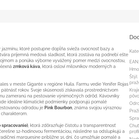
Dod
y jazmínu, ktoré postupne dopĺňa svieža ovocnosť bazy a
Kate
tvára príjemná medová sladkosť, ktorá zostáva na podnebí ešte
m dojmom a ponúka výborne vyvážený pomer medzi ovocnosťou,
EAN
plexná
zrnková káva
, ktorá osloví milovníkov moderných a
Hmo
Štýl
praž
les v meste Gigante v regióne Huila. Farmu vedie Yenifer Rojas
ko pätnásť rokov. Svoje skúsenosti získavala prostredníctvom
Kraj
mu zameranú na pestovanie výnimočných odrôd. Kávovníky
pôv
, kde ideálne klimatické podmienky podporujú pomalé
Odr
 Pestovanou odrodou je
Pink Bourbon
, známa svojou výraznou
Praž
 charakterom.
Spra
 spracovanie)
, ktorá zdôrazňuje čistotu a transparentnosť
Chuť
čerešne 12-hodinovou fermentáciou, následne sa odslupkujú a
profi
tradičnej marquesine približne 15 dní, čo umožňuje pomalé a
Nad