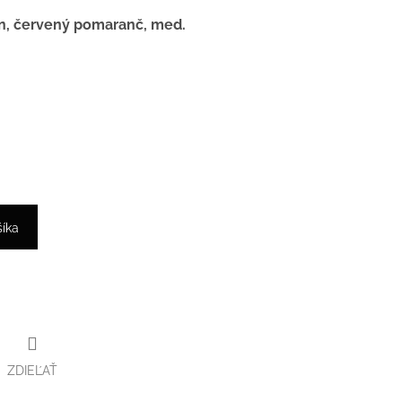
ín, červený pomaranč, med.
šíka
ZDIEĽAŤ