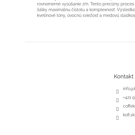
rovnomerné vysúšanie zŕn. Tento precízny proces
šálky maximálnu čistotu a komplexnosť. Výsledk
kvetinové tóny, ovocnú sviežosť a medovú sladko
Z
á
p
ä
t
Kontakt
i
e
info
@
+421 
coffek
kofi.sk