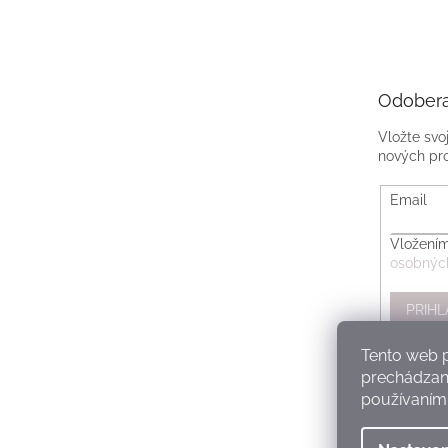
Odobera
Vložte svo
nových pr
Email
Vložením
osobnýc
PRIHL
Tento web p
prechádzaní
používaním.