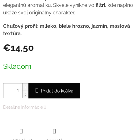
elegantnú aromatiku. Skvele vynikne vo
filtri
, kde naplno
ukáže svoj originálny charakter.
Chuťový profil:
mlieko, biele hrozno, jazmín, maslová
textúra.
€14,50
Jednotková
cena:
Skladom
Pridať do košíka
Detailné informácie