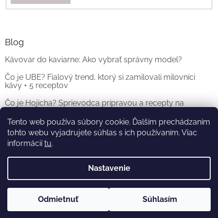
Blog
Kávovar do kaviarne: Ako vybrať správny model?
Čo je UBE? Fialový trend, ktorý si zamilovali milovníci
kávy + 5 receptov
Čo je Hojicha? Sprievodca prípravou a recepty na
originálne Hojicha Latte
Tento web používa súbory cookie. Ďalším prechádzaním
tohto webu vyjadrujete súhlas s ich používaním. Viac
ARCHÍV
informácií
tu
.
Nastavenie
Vytvoril Shoptet
a
Adatelier
Odmietnuť
Súhlasím
Copyright 2026
KOFI.SK
. Všetky práva vyhradené.