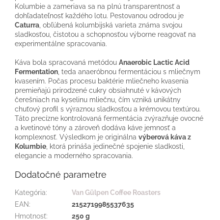
Kolumbie a zameriava sa na plnú transparentnosť a
dohľadateľnosť každého lotu. Pestovanou odrodou je
Caturra
, obľúbená kolumbijská varieta známa svojou
sladkosťou, čistotou a schopnosťou výborne reagovať na
experimentálne spracovania.
Káva bola spracovaná metódou
Anaerobic Lactic Acid
Fermentation
, teda anaeróbnou fermentáciou s mliečnym
kvasením. Počas procesu baktérie mliečneho kvasenia
premieňajú prirodzené cukry obsiahnuté v kávových
čerešniach na kyselinu mliečnu, čím vzniká unikátny
chuťový profil s výraznou sladkosťou a krémovou textúrou.
Táto precízne kontrolovaná fermentácia zvýrazňuje ovocné
a kvetinové tóny a zároveň dodáva káve jemnosť a
komplexnosť. Výsledkom je originálna
výberová káva z
Kolumbie
, ktorá prináša jedinečné spojenie sladkosti,
elegancie a moderného spracovania.
Dodatočné parametre
Kategória
:
Van Gülpen Coffee Roasters
EAN
:
2152719985537635
Hmotnosť
:
250 g