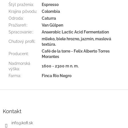
Štýl praženia
:
Espresso
Krajina pôvodu
:
Colombia
Odroda
:
Caturra
Pražiareň:
:
Van Gülpen
Spracovanie:
:
Anaerobic Lactic Acid Fermentation
mlieko, biele hrozno, jazmín, maslová
Chuťový profil
:
textúra.
Café de la torre - Felix Alberto Torres
Producent
:
Morantes
Nadmorská
1600 - 2300 m n. m.
výška
:
Farma
:
Finca Rio Negro
Z
á
p
ä
Kontakt
t
i
info
@
kofi.sk