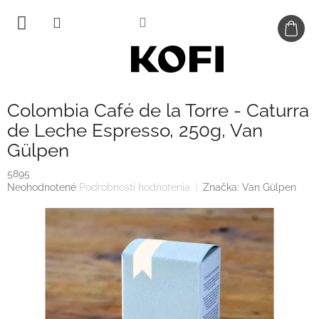
Prejsť
na
obsah
Colombia Café de la Torre - Caturra
de Leche Espresso, 250g, Van
Gülpen
5895
Priemerné
Neohodnotené
Podrobnosti hodnotenia
Značka:
Van Gülpen
hodnotenie
produktu
je
0,0
z
5
hviezdičiek.