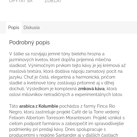
OPÝTAŤ SA
ZDIEĽAŤ
Popis
Diskusia
Podrobný popis
V šálke sa rozvíjajú jemné tóny bieleho hrozna a
jazmínových kvetov, ktoré dopĺňa príjemná mliečna
sladkosť. Výnimočným prvkom tejto kávy je jej krémová až
maslová textúra, ktorá dodáva nápoju zamatový pocit na
jazyku. Chuť je čistá, elegantná a harmonická, pričom
sladké a kvetinové tóny zostávajú prítomné aj v dlhej
dochuti. Výsledkom je komplexná
zrnková káva
, ktorá
osloví milovníkov netradičných a experimentálnych lotov.
Táto
arabica z Kolumbie
pochádza z farmy Finca Rio
Negro, ktorú zastrešuje projekt Café de la Torre vedený
Felixom Albertom Torresom Morantesom. Projekt vznikol s
cieľom podporiť farmárov a zabezpečiť im spravodlivejšie
podmienky pri predaji kávy. Dnes spolupracuje s
producentmi v regióne Santander aj v ďalších častiach