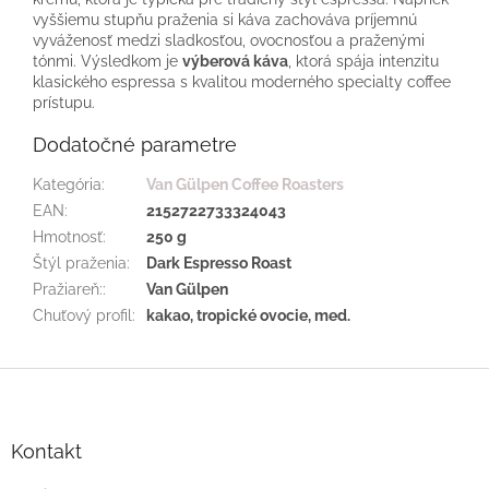
vyššiemu stupňu praženia si káva zachováva príjemnú
vyváženosť medzi sladkosťou, ovocnosťou a praženými
tónmi. Výsledkom je
výberová káva
, ktorá spája intenzitu
klasického espressa s kvalitou moderného specialty coffee
prístupu.
Dodatočné parametre
Kategória
:
Van Gülpen Coffee Roasters
EAN
:
2152722733324043
Hmotnosť
:
250 g
Štýl praženia
:
Dark Espresso Roast
Pražiareň:
:
Van Gülpen
Chuťový profil
:
kakao, tropické ovocie, med.
Z
á
p
ä
Kontakt
t