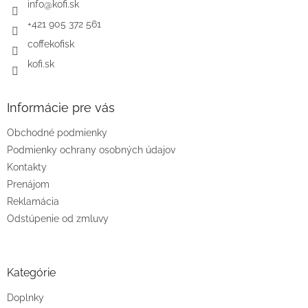
i
info
@
kofi.sk
e
+421 905 372 561
coffekofisk
kofi.sk
Informácie pre vás
Obchodné podmienky
Podmienky ochrany osobných údajov
Kontakty
Prenájom
Reklamácia
Odstúpenie od zmluvy
Kategórie
Doplnky