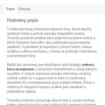
Popis
Diskusia
Podrobný popis
V šálke dominujú intenzívne kakaové tóny, ktoré dopĺňa
sladkosť medu a jemné náznaky tropického ovocia.
Tmavšie praženie pridáva káve príjemné pražené arómy a
hlbší charakter bez toho, aby prekrývalo jej prirodzenú
sladkosť. Výsledkom je espresso s plným telom, nízkou
aciditou a dlhou dochuťou, v ktorej sa prelínajú čokoládové
a karamelové tóny.
Bullitt bol vytvorený pre kávičkárov, ktorí hľadajú
zrnkovú
kávu na espresso
s výrazným charakterom a univerzálnym
využitím. V čistom espresse ponúka intenzívny chuťový
zážitok, zatiaľ čo v cappuccine či latte si zachováva
dostatok sily a komplexnosti aj po pridaní mlieka. Práve v
mliečnych nápojoch naplno vynikne jeho sladkosť a
čokoládový základ.
Tmavšie praženie zvýrazňuje plnosť tela a vytvára bohatú
krému, ktorá je typická pre tradičný štýl espressa. Napriek