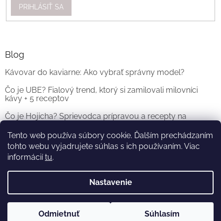
PRIHLÁSIŤ SA
Blog
Kávovar do kaviarne: Ako vybrať správny model?
Čo je UBE? Fialový trend, ktorý si zamilovali milovníci
kávy + 5 receptov
Čo je Hojicha? Sprievodca prípravou a recepty na
originálne Hojicha Latte
Tento web používa súbory cookie. Ďalším prechádzaním
tohto webu vyjadrujete súhlas s ich používaním. Viac
ARCHÍV
informácií
tu
.
Nastavenie
Vytvoril Shoptet
a
Adatelier
Odmietnuť
Súhlasím
Copyright 2026
KOFI.SK
. Všetky práva vyhradené.