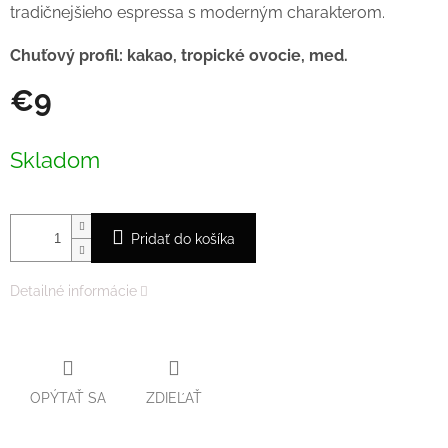
tradičnejšieho espressa s moderným charakterom.
Chuťový profil:
kakao, tropické ovocie, med.
€9
Jednotková
cena:
Skladom
Pridať do košíka
Detailné informácie
OPÝTAŤ SA
ZDIEĽAŤ