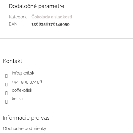
Dodatočné parametre
Kategória
:
Čokolády a sladkosti
EAN
:
1368256176145959
Z
á
p
ä
Kontakt
t
i
info
@
kofi.sk
e
+421 905 372 561
coffekofisk
kofi.sk
Informácie pre vás
Obchodné podmienky