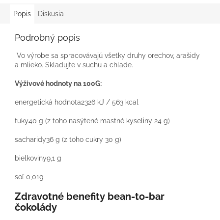
Popis
Diskusia
Podrobný popis
Vo výrobe sa spracovávajú všetky druhy orechov, arašidy
a mlieko. Skladujte v suchu a chlade.
Výživové hodnoty na 100G:
energetická hodnota
2326 kJ / 563 kcal
tuky
40 g (z toho nasýtené mastné kyseliny 24 g)
sacharidy
36 g (z toho cukry 30 g)
bielkoviny
9,1 g
soľ 0,01g
Zdravotné benefity bean-to-bar
čokolády