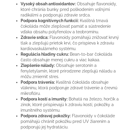
Vysoký obsah antioxidantov:
Obsahuje flavonoidy,
ktoré chránia bunky pred poškodením voľnými
radikálmi a podporujú zdravie srdca.
Podpora kognitívnych funkcií:
Kvalitná tmavá
čokoláda môže zlepšovať pamäť a sústredenie
vďaka obsahu polyfenolov a teobromínu.
Zdravie srdca:
Flavonoidy pomáhajú znižovať krvný
tlak a zlepšujú prietok krvi, čo prispieva k zdraviu
kardiovaskulárneho systému.
Regulácia hladiny cukru:
Bean-to-bar čokoláda
často obsahuje menej cukru a viac kakaa.
Zlepšenie nálady:
Obsahuje serotonín a
fenyletylamín, ktoré prirodzene zlepšujú náladu a
môžu zmierniť stres.
Podpora trávenia:
Kvalitná čokoláda obsahuje
vlákninu, ktorá podporuje zdravé trávenie a črevnú
mikroflóru.
Podpora kostí a imunity:
Bohatá na železo, horčík a
zinok, ktoré prispievajú k zdraviu kostí, pokožky a
imunitného systému.
Podpora zdravej pokožky:
Flavonoidy v čokoláde
pomáhajú chrániť pokožku pred UV žiarením a
podporujú jej hydratáciu.