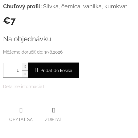
Chuťový profil:
Slivka, černica, vanilka, kumkvat
€7
Jednotková
cena:
Na objednávku
Môžeme doručiť do:
19.8.2026
Pridať do košíka
Detailné informácie
OPÝTAŤ SA
ZDIEĽAŤ