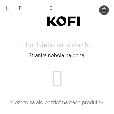
Prejsť
na
obsah
Hm! Niečo sa pokazilo.
Stránka nebola nájdená.
Môžete sa ale pozrieť na naše produkty.