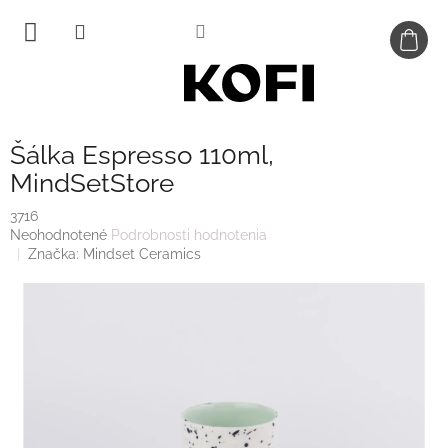
Prejsť
na
obsah
Šálka Espresso 110ml,
MindSetStore
3716
Priemerné
Neohodnotené
Podrobnosti hodnotenia
hodnotenie
Značka:
Mindset Ceramics
produktu
je
0,0
z
5
hviezdičiek.