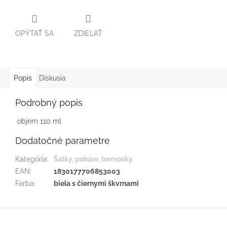
OPÝTAŤ SA
ZDIEĽAŤ
Popis
Diskusia
Podrobný popis
objem 110 ml
Dodatočné parametre
Kategória
:
Šálky, poháre, termosky
EAN
:
1830177706853003
Farba
:
biela s čiernymi škvrnami
Z
á