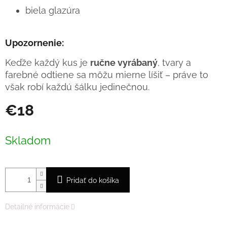
biela glazúra
Upozornenie:
Keďže každý kus je
ručne vyrábaný
, tvary a
farebné odtiene sa môžu mierne líšiť – práve to
však robí každú šálku jedinečnou.
€18
Jednotková
cena:
Skladom
Pridať do košíka
Detailné informácie