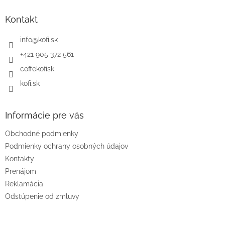
p
ä
Kontakt
t
i
info
@
kofi.sk
e
+421 905 372 561
coffekofisk
kofi.sk
Informácie pre vás
Obchodné podmienky
Podmienky ochrany osobných údajov
Kontakty
Prenájom
Reklamácia
Odstúpenie od zmluvy