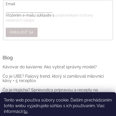
Email
Vložením e-mailu súhlasíte s
podmienkami ochrany
osobných údajov
PRIHLÁSIŤ SA
Blog
Kávovar do kaviarne: Ako vybrať správny model?
Čo je UBE? Fialový trend, ktorý si zamilovali milovníci
kávy + 5 receptov
Čo je Hojicha? Sprievodca prípravou a recepty na
originálne Hojicha Latte
Tento web používa súbory cookie. Ďalším prechádzaním
tohto webu vyjadrujete súhlas s ich používaním. Viac
ARCHÍV
informácií
tu
.