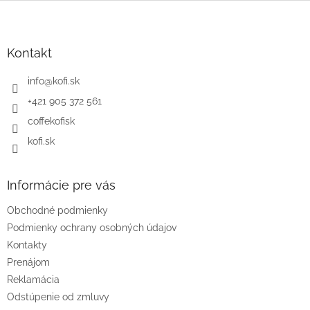
l
Z
á
á
d
p
a
ä
Kontakt
c
t
i
i
info
@
kofi.sk
e
e
p
+421 905 372 561
r
coffekofisk
v
k
kofi.sk
y
v
ý
Informácie pre vás
p
i
Obchodné podmienky
s
u
Podmienky ochrany osobných údajov
Kontakty
Prenájom
Reklamácia
Odstúpenie od zmluvy