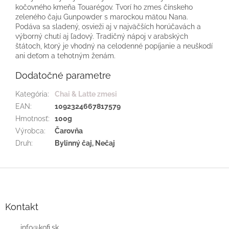
kočovného kmeňa Touarégov. Tvorí ho zmes čínskeho
zeleného čaju Gunpowder s marockou mätou Nana.
Podáva sa sladený, osvieži aj v najväčších horúčavách a
výborný chutí aj ľadový. Tradičný nápoj v arabských
štátoch, ktorý je vhodný na celodenné popíjanie a neuškodí
ani deťom a tehotným ženám.
Dodatočné parametre
Kategória
:
Chai & Latte zmesi
EAN
:
1092324667817579
Hmotnosť
:
100g
Výrobca
:
Čarovňa
Druh
:
Bylinný čaj, Nečaj
Z
á
p
ä
Kontakt
t
i
info
@
kofi.sk