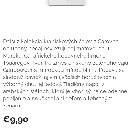
Ďalší z kolekcie krabičkových čajov z Čarovne -
obľúbený nečaj osviežujúcej mätovej chuti
Maroka. Čaj afrického kočovného kmeňa
Touarégov. Tvorí ho zmes čínskeho zeleného čaju
Gunpowder s marockou mätou Nana. Podáva sa
sladený, osvieži aj v najväčších horúčavách a
výborný chutí aj ľadový. Tradičný nápoj v
arabských štátoch, ktorý je vhodný na celodenné
popíjanie a neuškodí ani deťom a tehotným
ženám.
€9,90
Jednotková