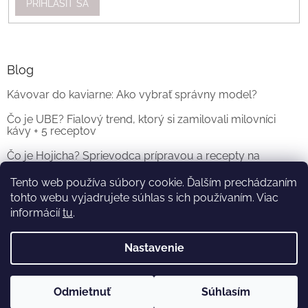
PRIHLÁSIŤ SA
Blog
Kávovar do kaviarne: Ako vybrať správny model?
Čo je UBE? Fialový trend, ktorý si zamilovali milovníci
kávy + 5 receptov
Čo je Hojicha? Sprievodca prípravou a recepty na
originálne Hojicha Latte
Tento web používa súbory cookie. Ďalším prechádzaním
tohto webu vyjadrujete súhlas s ich používaním. Viac
ARCHÍV
informácií
tu
.
Nastavenie
Vytvoril Shoptet
a
Adatelier
Odmietnuť
Súhlasím
Copyright 2026
KOFI.SK
. Všetky práva vyhradené.