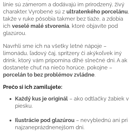
línie sú zámerom a dodávajú im prirodzený, živý
charakter. Vyrobené sú z
ultratenkého porcelánu
,
takže v ruke pôsobia takmer bez tiaže, a zdobia
ich
veselé malé stvorenia
, ktoré objavíte pod
glazúrou.
Navrhli sme ich na všetky letné nápoje –
limonádu, ľadový čaj, spritzery či akýkoľvek iný
drink, ktorý vám pripomína dlhé slnečné dni. A ak
dostanete chuť na niečo horúce, pokojne –
porcelán to bez problémov zvládne
.
Prečo si ich zamilujete:
Každý kus je originál
– ako odtlačky žabiek v
piesku.
Ilustrácie pod glazúrou
– nevyblednú ani pri
najzaneprázdnenejšom dni.