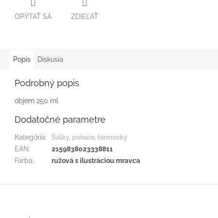
OPÝTAŤ SA
ZDIEĽAŤ
Popis
Diskusia
Podrobný popis
objem 250 ml
Dodatočné parametre
Kategória
:
Šálky, poháre, termosky
EAN
:
2159838023338811
Farba
:
ružová s ilustráciou mravca
Z
á
p