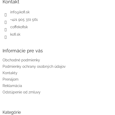
ä
Kontakt
t
i
info
@
kofi.sk
e
+421 905 372 561
coffekofisk
kofi.sk
Informácie pre vás
Obchodné podmienky
Podmienky ochrany osobných údajov
Kontakty
Prenájom
Reklamácia
Odstúpenie od zmluvy
Kategórie