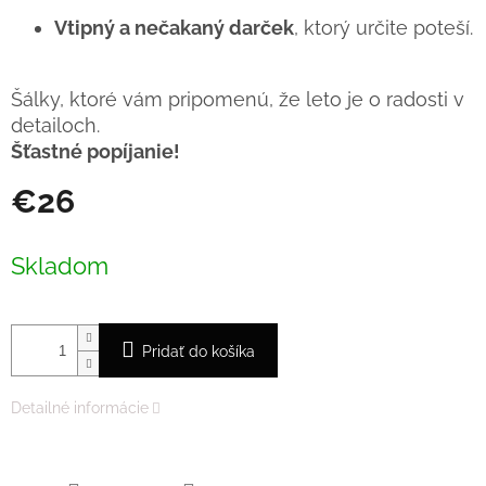
Vtipný a nečakaný darček
, ktorý určite poteší.
Šálky, ktoré vám pripomenú, že leto je o radosti v
detailoch.
Šťastné popíjanie!
€26
Jednotková
cena:
Skladom
Pridať do košíka
Detailné informácie