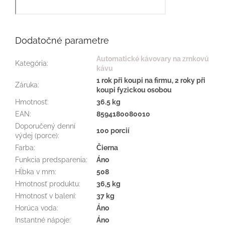
Dodatočné parametre
Automatické kávovary na zrnkovú
Kategória
:
kávu
1 rok při koupi na firmu, 2 roky při
Záruka
:
koupi fyzickou osobou
Hmotnosť
:
36.5 kg
EAN
:
8594180080010
Doporučený denní
100 porcií
výdej (porce)
:
Farba
:
Čierna
Funkcia predsparenia
:
Áno
Hĺbka v mm
:
508
Hmotnosť produktu
:
36,5 kg
Hmotnosť v balení
:
37 kg
Horúca voda
:
Áno
Instantné nápoje
:
Áno