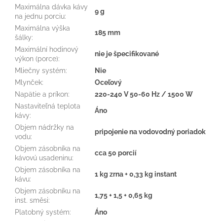
Maximálna dávka kávy
9 g
na jednu porciu
:
Maximálna výška
185 mm
šálky
:
Maximální hodinový
nie je špecifikované
výkon (porce)
:
Mliečny systém
:
Nie
Mlynček
:
Oceľový
Napätie a príkon
:
220-240 V 50-60 Hz / 1500 W
Nastaviteľná teplota
Áno
kávy
:
Objem nádržky na
pripojenie na vodovodný poriadok
vodu
:
Objem zásobníka na
cca 50 porcií
kávovú usadeninu
:
Objem zásobníka na
1 kg zrna + 0,33 kg instant
kávu
:
Objem zásobníku na
1,75 + 1,5 + 0,65 kg
inst. směsi
:
Platobný systém
:
Áno