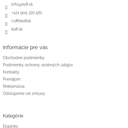
i
info
@
kofi.sk
e
+421 905 372 561
coffekofisk
kofi.sk
Informácie pre vás
Obchodné podmienky
Podmienky ochrany osobných údajov
Kontakty
Prenájom
Reklamácia
Odstúpenie od zmluvy
Kategórie
Doplnky