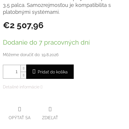
3,5 palca. Samozrejmosťou je kompatibilita s
platobnými systémami.
€2 507,96
Jednotková
cena:
Dodanie do 7 pracovných dní
Môžeme doručiť do:
19.8.2026
Pridať do košíka
Detailné informácie
OPÝTAŤ SA
ZDIEĽAŤ