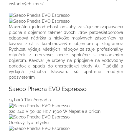
instantných zmesí.
Maximálnu jednoduchosť obsluhy zaisťuje odkvapkávacia
plocha s objemom takmer dvoch litrov, päťdesiatporcová
odpadová nádržka a niekoľko masívnych zásobníkov na
kávové zrná s kombinovaným objemom 4 kilogramov.
Rýchlosť výdaja všetkých nápojov zaisťuje profesionálny
mlynček z nerezovej ocele spoločne s mosadzným
bojlerom. Kávovar je určený na pripojenie na vodovodný
poriadok a spadá do energetickej triedy A+. Tlačidlá a
výdajná jednotka kávovaru sú opatrené modrým
podsvietením.
​Saeco Phedra EVO Espresso
15 barů
Tlak čerpadla
220-240 V 50-60 Hz / 1500 W
Napätie a príkon
Ocelový
Typ mlýnku