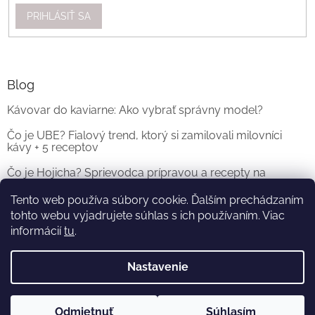
PRIHLÁSIŤ SA
Blog
Kávovar do kaviarne: Ako vybrať správny model?
Čo je UBE? Fialový trend, ktorý si zamilovali milovníci
kávy + 5 receptov
Čo je Hojicha? Sprievodca prípravou a recepty na
originálne Hojicha Latte
Tento web používa súbory cookie. Ďalším prechádzaním
tohto webu vyjadrujete súhlas s ich používaním. Viac
ARCHÍV
informácií
tu
.
Nastavenie
Vytvoril Shoptet
a
Adatelier
Odmietnuť
Súhlasím
Copyright 2026
KOFI.SK
. Všetky práva vyhradené.