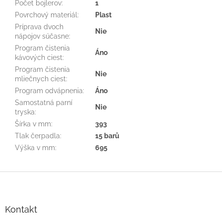
Počet bojlerov
:
1
Povrchový materiál
:
Plast
Príprava dvoch
Nie
nápojov súčasne
:
Program čistenia
Áno
kávových ciest
:
Program čistenia
Nie
mliečnych ciest
:
Program odvápnenia
:
Áno
Samostatná parní
Nie
tryska
:
Šírka v mm
:
393
Tlak čerpadla
:
15 barů
Výška v mm
:
695
Z
á
p
ä
Kontakt
t