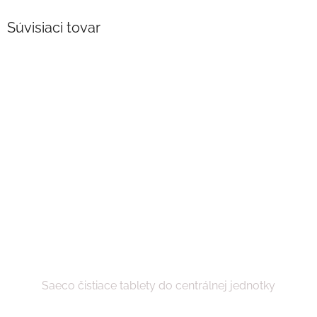
Súvisiaci tovar
Saeco čistiace tablety do centrálnej jednotky