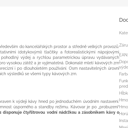
Dod
Kate
Záru
především do kancelářských prostor a středně velkých provozů.
tivními (dotykovými) tlačítky a fotorealistickými nápojovými
EAN
uje pohodlný výdej a rychlou parametrickou úpravu vydávaných
Dopo
pro vysokou zátěž a je vyjímatelná. Dokonalé mletí kávových zrn
výde
precizní i po dlouholetém používání. Osm nastavitelných úrovní
ích výsledků se všemi typy kávových zrn.
Farb
Funk
pred
Hĺb
Hmot
ipraven k výdeji kávy hned po jednoduchém úvodním nastavení.
Hmot
tomnost úsporného a standby režimu. Kávovar je po „probuzení“
2 disponuje čtyřlitrovou vodní nádržkou a zásobníkem kávy o
Horú
Inst
Maxi