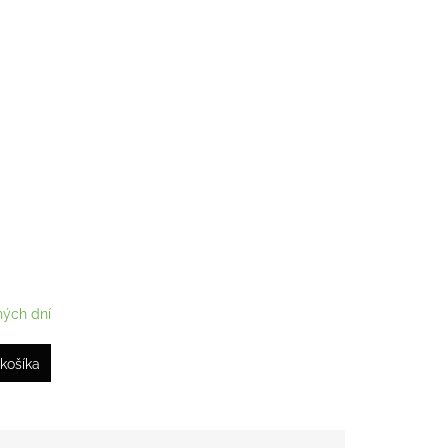
ných dní
košíka