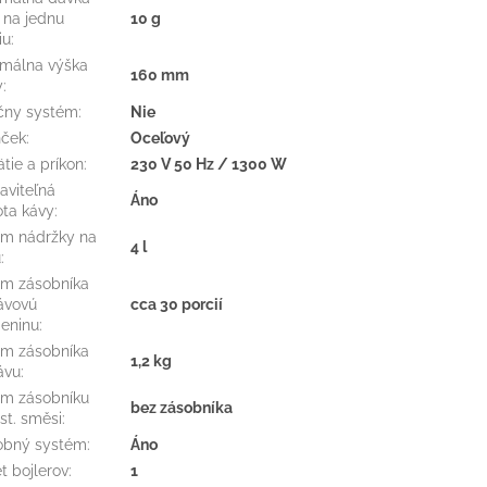
 na jednu
10 g
iu
:
málna výška
160 mm
y
:
čny systém
:
Nie
nček
:
Oceľový
tie a príkon
:
230 V 50 Hz / 1300 W
aviteľná
Áno
ota kávy
:
m nádržky na
4 l
u
:
m zásobníka
ávovú
cca 30 porcií
eninu
:
m zásobníka
1,2 kg
ávu
:
m zásobníku
bez zásobníka
nst. směsi
:
obný systém
:
Áno
t bojlerov
:
1