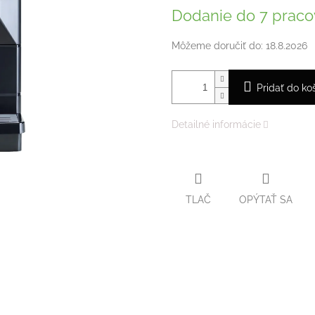
cena:
Dodanie do 7 praco
Môžeme doručiť do:
18.8.2026
Pridať do ko
Detailné informácie
TLAČ
OPÝTAŤ SA