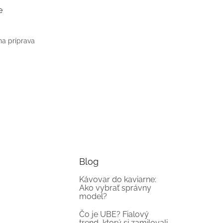
e
na príprava
Blog
Kávovar do kaviarne:
Ako vybrať správny
model?
Čo je UBE? Fialový
trend, ktorý si zamilovali