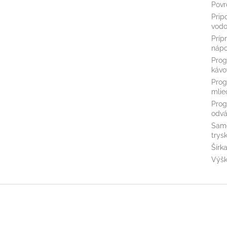
Povr
Prip
vodo
Príp
nápo
Prog
kávo
Prog
mlie
Pro
odvá
Samo
trys
Šírk
Výš