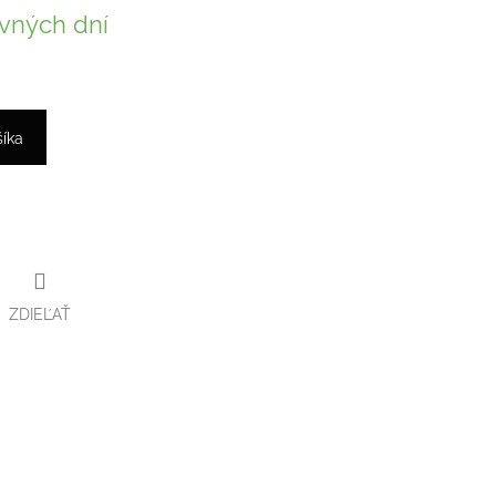
vných dní
šíka
ZDIEĽAŤ