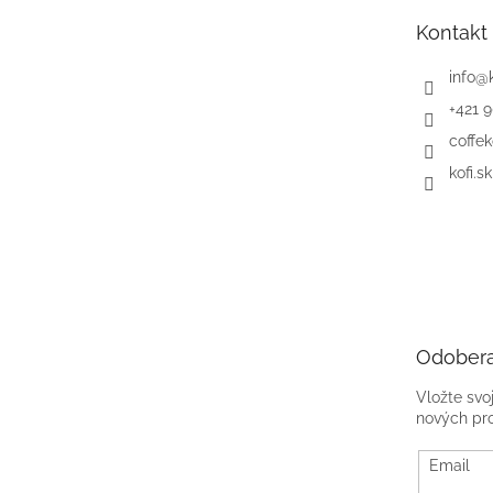
t
Kontakt
i
e
info
@
+421 
coffek
kofi.sk
Odobera
Vložte svo
nových pr
Email