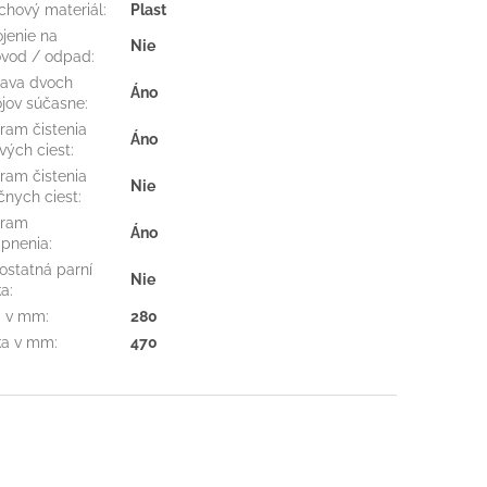
chový materiál
:
Plast
ojenie na
Nie
vod / odpad
:
rava dvoch
Áno
jov súčasne
:
ram čistenia
Áno
vých ciest
:
ram čistenia
Nie
čnych ciest
:
gram
Áno
pnenia
:
statná parní
Nie
ka
:
a v mm
:
280
ka v mm
:
470