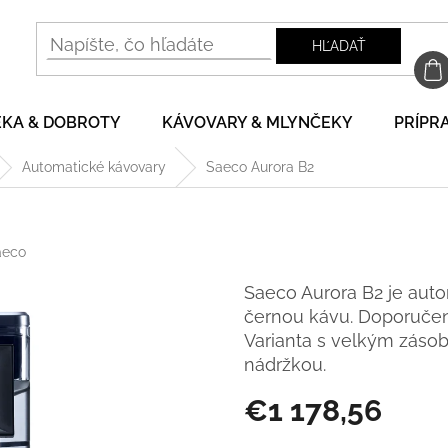
HĽADAŤ
EKA & DOBROTY
KÁVOVARY & MLYNČEKY
PRÍPRA
Automatické kávovary
Saeco Aurora B2
aeco
Saeco Aurora B2 je aut
černou kávu. Doporučený
Varianta s velkým zásob
nádržkou.
€1 178,56
Jednotková