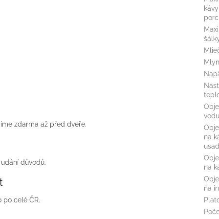
kávy
porc
Maxi
šálk
Mlie
Mly
Napä
Nast
tepl
Obje
vod
číme zdarma až před dveře.
Obje
na k
usad
Obje
 udání důvodů.
na k
Obje
t
na i
Plat
 po celé ČR.
Poče