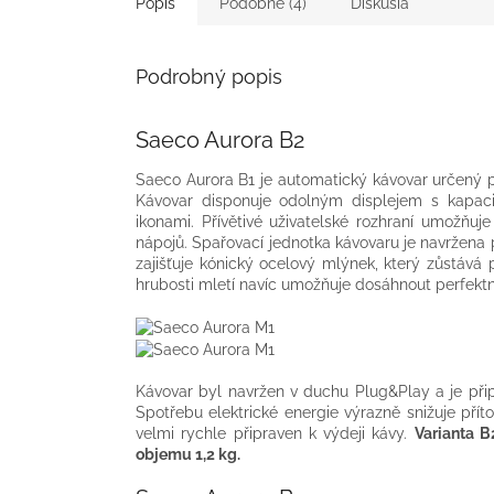
Popis
Podobné (4)
Diskusia
Podrobný popis
Saeco Aurora B2
Saeco Aurora B1 je automatický kávovar určený 
Kávovar disponuje odolným displejem s kapacita
ikonami. Přívětivé uživatelské rozhraní umožň
nápojů. Spařovací jednotka kávovaru je navržena 
zajišťuje kónický ocelový mlýnek, který zůstává 
hrubosti mletí navíc umožňuje dosáhnout perfektn
Kávovar byl navržen v duchu Plug&Play a je př
Spotřebu elektrické energie výrazně snižuje pří
velmi rychle připraven k výdeji kávy.
Varianta B
objemu 1,2 kg.