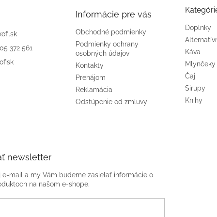
Kategóri
Informácie pre vás
Doplnky
Obchodné podmienky
kofi.sk
Alternatív
Podmienky ochrany
905 372 561
Káva
osobných údajov
ofisk
Mlynčeky
Kontakty
Čaj
Prenájom
Sirupy
Reklamácia
Knihy
Odstúpenie od zmluvy
ť newsletter
j e-mail a my Vám budeme zasielať informácie o
oduktoch na našom e-shope.