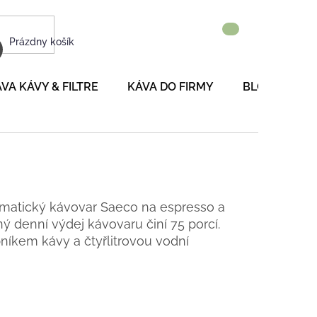
NÁKUPNÝ
Prázdny košík
KOŠÍK
VA KÁVY & FILTRE
KÁVA DO FIRMY
BLOG
P
omatický kávovar Saeco na espresso a
 denní výdej kávovaru činí 75 porcí.
níkem kávy a čtyřlitrovou vodní