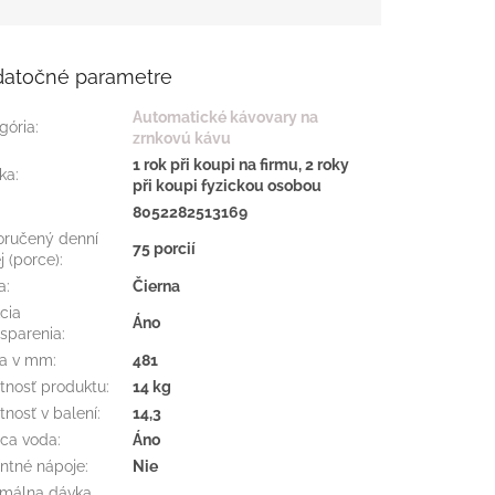
atočné parametre
Automatické kávovary na
gória
:
zrnkovú kávu
1 rok při koupi na firmu, 2 roky
ka
:
při koupi fyzickou osobou
:
8052282513169
ručený denní
75 porcií
j (porce)
:
a
:
Čierna
cia
Áno
sparenia
:
ka v mm
:
481
nosť produktu
:
14 kg
nosť v balení
:
14,3
ca voda
:
Áno
antné nápoje
:
Nie
málna dávka